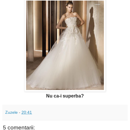
Nu ca-i superba?
Zuzele
-
20:41
5 comentarii: