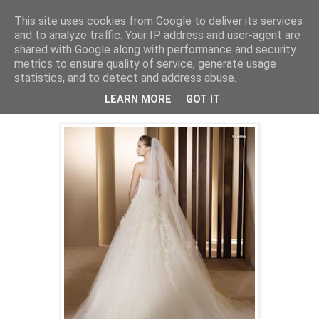
This site uses cookies from Google to deliver its services
PentruDive.ro
and to analyze traffic. Your IP address and user-agent are
shared with Google along with performance and security
metrics to ensure quality of service, generate usage
statistics, and to detect and address abuse.
duminică, 12 iunie 2011
Ce-mi place astazi
LEARN MORE
GOT IT