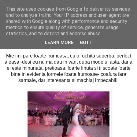
This site uses cookies from Google to deliver its services
PentruDive.ro
and to analyze traffic. Your IP address and user-agent are
shared with Google along with performance and security
metrics to ensure quality of service, generate usage
statistics, and to detect and address abuse.
duminică, 5 iunie 2011
Cum va place mireasa lui Cabral?
LEARN MORE
GOT IT
Mie imi pare foarte frumoasa, cu o rochita superba, perfect
aleasa -desi eu nu ma dau in vant dupa modelul asta, dar a
ei este minunata, pretioasa, foarte finuta si ii scoate foarte
bine in evidenta formele foarte frumoase- coafura fara
sarmale, dar interesanta si machiaj impecabil!