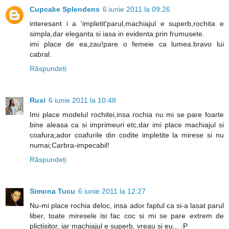
Cupcake Splendens
6 iunie 2011 la 09:26
interesant i a 'impletit'parul,machiajul e superb,rochita e
simpla,dar eleganta si iasa in evidenta prin frumusete.
imi place de ea,zau!pare o femeie ca lumea.bravo lui
cabral.
Răspundeți
Ruxi
6 iunie 2011 la 10:48
Imi place modelul rochitei,insa rochia nu mi se pare foarte
bine aleasa ca si imprimeuri etc,dar imi place machiajul si
coafura;ador coafurile din codite impletite la mirese si nu
numai;Carbra-impecabil!
Răspundeți
Simona Tucu
6 iunie 2011 la 12:27
Nu-mi place rochia deloc, insa ador faptul ca si-a lasat parul
liber, toate miresele isi fac coc si mi se pare extrem de
plictisitor, iar machiajul e superb, vreau si eu... :P