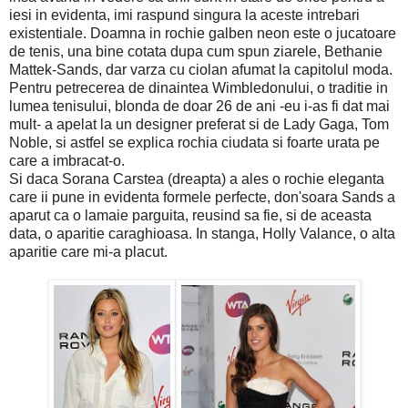
iesi in evidenta, imi raspund singura la aceste intrebari
existentiale. Doamna in rochie galben neon este o jucatoare
de tenis, una bine cotata dupa cum spun ziarele, Bethanie
Mattek-Sands, dar varza cu ciolan afumat la capitolul moda.
Pentru petrecerea de dinaintea Wimbledonului, o traditie in
lumea tenisului, blonda de doar 26 de ani -eu i-as fi dat mai
mult- a apelat la un designer preferat si de Lady Gaga, Tom
Noble, si astfel se explica rochia ciudata si foarte urata pe
care a imbracat-o.
Si daca Sorana Carstea (dreapta) a ales o rochie eleganta
care ii pune in evidenta formele perfecte, don'soara Sands a
aparut ca o lamaie parguita, reusind sa fie, si de aceasta
data, o aparitie caraghioasa. In stanga, Holly Valance, o alta
aparitie care mi-a placut.