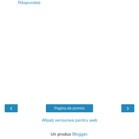
Răspundeți
‹
›
Pagina de pornire
Afișați versiunea pentru web
Un produs
Blogger
.