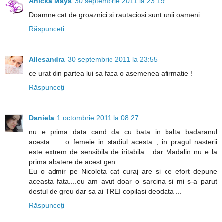
Anicka Maya
30 septembrie 2011 la 23:19
Doamne cat de groaznici si rautaciosi sunt unii oameni...
Răspundeți
Allesandra
30 septembrie 2011 la 23:55
ce urat din partea lui sa faca o asemenea afirmatie !
Răspundeți
Daniela
1 octombrie 2011 la 08:27
nu e prima data cand da cu bata in balta badaranul
acesta........o femeie in stadiul acesta , in pragul nasterii
este extrem de sensibila de iritabila ...dar Madalin nu e la
prima abatere de acest gen.
Eu o admir pe Nicoleta cat curaj are si ce efort depune
aceasta fata....eu am avut doar o sarcina si mi s-a parut
destul de greu dar sa ai TREI copilasi deodata ...
Răspundeți