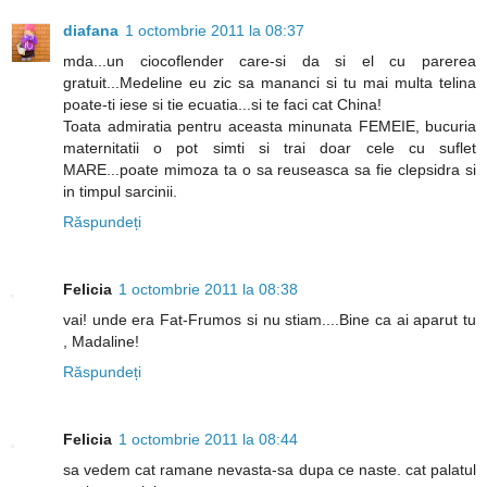
diafana
1 octombrie 2011 la 08:37
mda...un ciocoflender care-si da si el cu parerea
gratuit...Medeline eu zic sa mananci si tu mai multa telina
poate-ti iese si tie ecuatia...si te faci cat China!
Toata admiratia pentru aceasta minunata FEMEIE, bucuria
maternitatii o pot simti si trai doar cele cu suflet
MARE...poate mimoza ta o sa reuseasca sa fie clepsidra si
in timpul sarcinii.
Răspundeți
Felicia
1 octombrie 2011 la 08:38
vai! unde era Fat-Frumos si nu stiam....Bine ca ai aparut tu
, Madaline!
Răspundeți
Felicia
1 octombrie 2011 la 08:44
sa vedem cat ramane nevasta-sa dupa ce naste. cat palatul