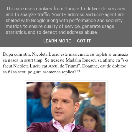
This site uses cookies from Google to deliver its services
PentruDive.ro
and to analyze traffic. Your IP address and user-agent are
shared with Google along with performance and security
metrics to ensure quality of service, generate usage
statistics, and to detect and address abuse.
vineri, 30 septembrie 2011
Ce mitocan!
LEARN MORE
GOT IT
Dupa cum stiti, Nicoleta Luciu este insarcinata cu tripleti si urmeaza
sa nasca in scurt timp. Se trezeste Madalin Ionescu sa afirme ca "s-a
facut Nicoleta Luciu cat Arcul de Triumf". Doamne, cat de dobitoc
sa fii sa scoti pe gura asemenea replica?!?