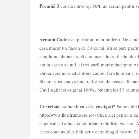
Premiul 3
consta intr-o oja OPI, un serum pentru var
Armani Code
este parfumul meu preferat. De cand 
casa macar un flacon de 30 de ml. Mi se pare parfumul
simplu ma defineste. Si cum acest lucru il stiu abso
am in casa nu unul, ci trei parfumuri neincepute 
Dubai care mi-a adus doua cadou, fratelui meu si s
Si cum vreau sa va bucurati si voi de aceasta licoa
Unul sigilat si original 100%, bineinteles!!!! (cump
Ce trebuie sa faceti ca sa le castigati?
Sa ne cititi
http://www.florifrumoase.ro/
(Click
aici
pentru a da 
si pe wall-ul a inca cinci prieteni din lista voastra. 
acest concurs plus link activ catre blogul nostru. Si