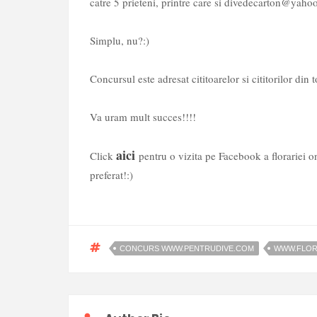
catre 5 prieteni, printre care si divedecarton@yahoo
Simplu, nu?:)
Concursul este adresat cititoarelor si cititorilor din
Va uram mult succes!!!!
aici
Click
pentru o vizita pe Facebook a florariei 
preferat!:)
CONCURS WWW.PENTRUDIVE.COM
WWW.FLOR