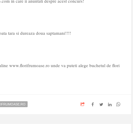
.com in care ii anuntati despre acest concurs!
 toata tara si dureaza doua saptamani!!!!
online www.florifrumoase.ro unde va puteti alege buchetul de flori
IFRUMOASE.RO