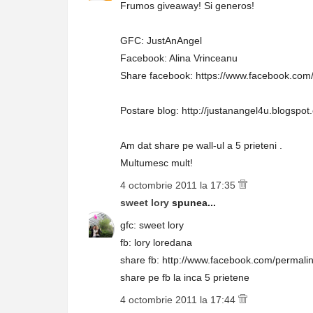
Frumos giveaway! Si generos!
GFC: JustAnAngel
Facebook: Alina Vrinceanu
Share facebook: https://www.facebook.co
Postare blog: http://justanangel4u.blogspo
Am dat share pe wall-ul a 5 prieteni .
Multumesc mult!
4 octombrie 2011 la 17:35
sweet lory
spunea...
gfc: sweet lory
fb: lory loredana
share fb: http://www.facebook.com/perma
share pe fb la inca 5 prietene
4 octombrie 2011 la 17:44