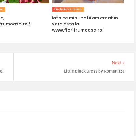
se
buchete mireasa
c,
Iata ce minunatii am creat in
frumoase.ro !
vara asta la
www.florifrumoase.ro !
Next
el
Little Black Dress by Romanitza