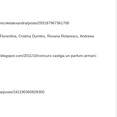
/nicoletalexandra/posts/293187967361700
a Florentina, Cristina Dumitru, Roxana Rotarescu, Andreea
sez.blogspot.com/2011/10/concurs-castiga-un-parfum-armani-
ura/posts/242190365828350