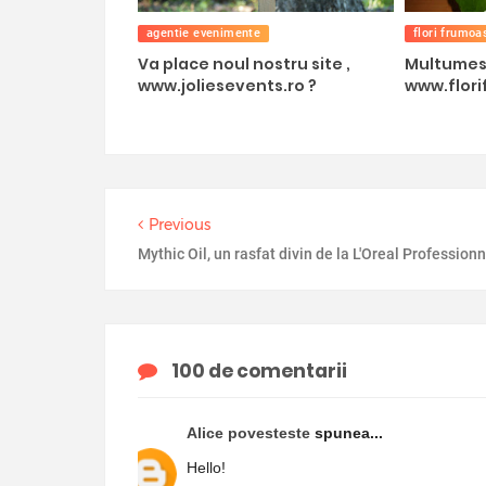
agentie evenimente
flori frumoa
Va place noul nostru site ,
Multumes
www.joliesevents.ro ?
www.flori
Previous
Mythic Oil, un rasfat divin de la L'Oreal Professionn
100 de comentarii
Alice povesteste
spunea...
Hello!