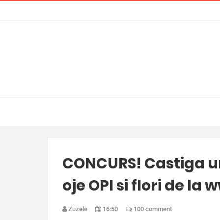
CONCURS! Castiga u
oje OPI si flori de l
Zuzele
16:50
100 comment