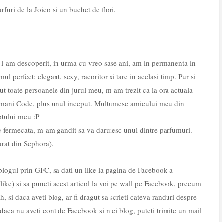
furi de la Joico si un buchet de flori.
l-am descoperit, in urma cu vreo sase ani, am in permanenta in
 perfect: elegant, sexy, racoritor si tare in acelasi timp. Pur si
lut toate persoanele din jurul meu, m-am trezit ca la ora actuala
Armani Code, plus unul inceput. Multumesc amicului meu din
otului meu :P
re fermecata, m-am gandit sa va daruiesc unul dintre parfumuri.
arat din Sephora).
 blogul prin GFC, sa dati un like la pagina de Facebook a
like) si sa puneti acest articol la voi pe wall pe Facebook, precum
Ah, si daca aveti blog, ar fi dragut sa scrieti cateva randuri despre
 daca nu aveti cont de Facebook si nici blog, puteti trimite un mail