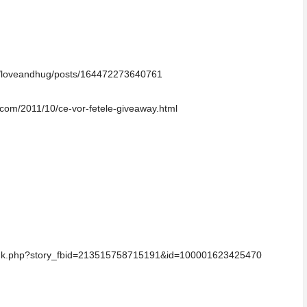
m/loveandhug/posts/164472273640761
t.com/2011/10/ce-vor-fetele-giveaway.html
link.php?story_fbid=213515758715191&id=100001623425470