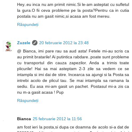
Hey..eu inca nu am primit nimic.Si le-am asteptat cu sufletul
la gura.O fii ceva probleme pe la posta?Pentru ca in cutia
postala nu am gasit nimic,si acasa am fost mereu.
Răspundeți
Zuzele
20 februarie 2012 la 23:48
@ Bianca, imi pare rau sa aud asta! Fetele mi-au scris ca
au primit bratarile! Ai putintica rabdare..poate sunt probleme
cu transportul din cauza zapezilor. Anda a trimis toate
plicurile! Hai sa mai asteptam 2-3 zile sa vedem ce se
intampla si imi dai de stire. Incearca sa ajungi si la Posta sa
intrebi acolo de plicul tau. Se mai intampla sa ramana la
sediu. Eu asa mi-am gasit un pachet. Postasul mi-a zis ca
nu m-a gasit acasa ! Pup
Răspundeți
Bianca
25 februarie 2012 la 11:56
am fost ieri la posta,si dupa ce doamna de acolo si-a dat de