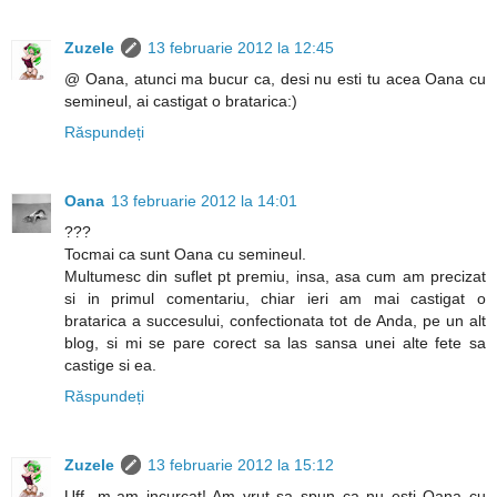
Zuzele
13 februarie 2012 la 12:45
@ Oana, atunci ma bucur ca, desi nu esti tu acea Oana cu
semineul, ai castigat o bratarica:)
Răspundeți
Oana
13 februarie 2012 la 14:01
???
Tocmai ca sunt Oana cu semineul.
Multumesc din suflet pt premiu, insa, asa cum am precizat
si in primul comentariu, chiar ieri am mai castigat o
bratarica a succesului, confectionata tot de Anda, pe un alt
blog, si mi se pare corect sa las sansa unei alte fete sa
castige si ea.
Răspundeți
Zuzele
13 februarie 2012 la 15:12
Uff...m-am incurcat! Am vrut sa spun ca nu esti Oana cu