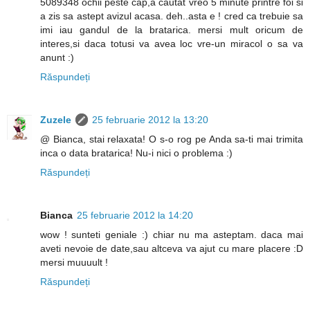
5089348 ochii peste cap,a cautat vreo 5 minute printre foi si
a zis sa astept avizul acasa. deh..asta e ! cred ca trebuie sa
imi iau gandul de la bratarica. mersi mult oricum de
interes,si daca totusi va avea loc vre-un miracol o sa va
anunt :)
Răspundeți
Zuzele
25 februarie 2012 la 13:20
@ Bianca, stai relaxata! O s-o rog pe Anda sa-ti mai trimita
inca o data bratarica! Nu-i nici o problema :)
Răspundeți
Bianca
25 februarie 2012 la 14:20
wow ! sunteti geniale :) chiar nu ma asteptam. daca mai
aveti nevoie de date,sau altceva va ajut cu mare placere :D
mersi muuuult !
Răspundeți