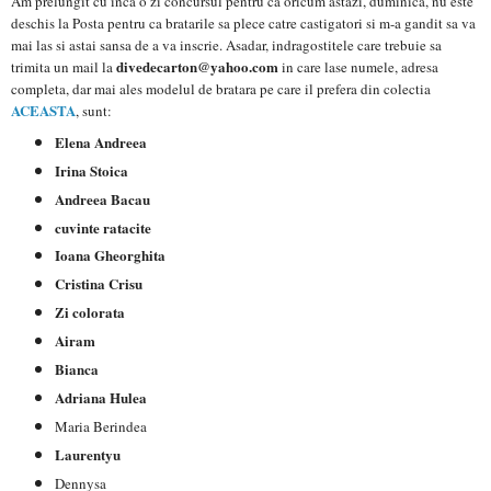
Am prelungit cu inca o zi concursul pentru ca oricum astazi, duminica, nu este
deschis la Posta pentru ca bratarile sa plece catre castigatori si m-a gandit sa va
mai las si astai sansa de a va inscrie. Asadar, indragostitele care trebuie sa
divedecarton@yahoo.com
trimita un mail la
in care lase numele, adresa
completa, dar mai ales modelul de bratara pe care il prefera din colectia
ACEASTA
, sunt:
Elena Andreea
Irina Stoica
Andreea Bacau
cuvinte ratacite
Ioana Gheorghita
Cristina Crisu
Zi colorata
Airam
Bianca
Adriana Hulea
Maria Berindea
Laurentyu
Dennysa