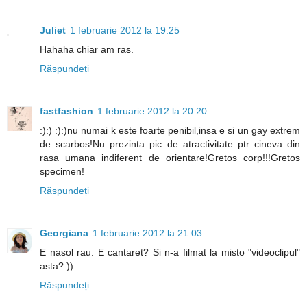
Juliet
1 februarie 2012 la 19:25
Hahaha chiar am ras.
Răspundeți
fastfashion
1 februarie 2012 la 20:20
:):) :):)nu numai k este foarte penibil,insa e si un gay extrem
de scarbos!Nu prezinta pic de atractivitate ptr cineva din
rasa umana indiferent de orientare!Gretos corp!!!Gretos
specimen!
Răspundeți
Georgiana
1 februarie 2012 la 21:03
E nasol rau. E cantaret? Si n-a filmat la misto "videoclipul"
asta?:))
Răspundeți