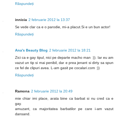
Răspundeți
innicia
2 februarie 2012 la 13:37
Se vede clar ca e o parodie, mi-a placut.Si e un bun actor!
Răspundeți
Ana's Beauty Blog
2 februarie 2012 la 18:21
Zici ca e gay tipul, nici pe departe macho man :)). Iar eu am
vazut un tip si mai penibil, dar e prea jenant si dirty sa spun
ce fel de clipuri avea. L-am gasit pe cocalari.com :))
Răspundeți
Ramona
2 februarie 2012 la 20:49
mie chiar imi place, arata bine ca barbat si nu cred ca e
gay.
amuzant, ca majoritatea barbatilor pe care i-am vazut
dansand.