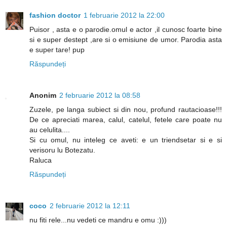
fashion doctor
1 februarie 2012 la 22:00
Puisor , asta e o parodie.omul e actor ,il cunosc foarte bine
si e super destept ,are si o emisiune de umor. Parodia asta
e super tare! pup
Răspundeți
Anonim
2 februarie 2012 la 08:58
Zuzele, pe langa subiect si din nou, profund rautacioase!!!
De ce apreciati marea, calul, catelul, fetele care poate nu
au celulita....
Si cu omul, nu inteleg ce aveti: e un triendsetar si e si
verisoru lu Botezatu.
Raluca
Răspundeți
coco
2 februarie 2012 la 12:11
nu fiti rele...nu vedeti ce mandru e omu :)))