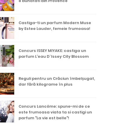
8 bunatati din Provence
Castiga-ti un parfum Modern Muse
by Estee Lauder, femeie frumoasa!
Concurs ISSEY MIYAKE: castiga un
parfum L’eau D`Issey City Blossom
Reguli pentru un Crăciun îmbelșugat,
dar fără kilograme în plus
Concurs Lancôme: spune-mi de ce
este frumoasa viata ta si castigi un
parfum "La vie est belle"!