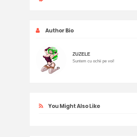
Author Bio
ZUZELE
Suntem cu ochii pe voi!
You Might Also Like