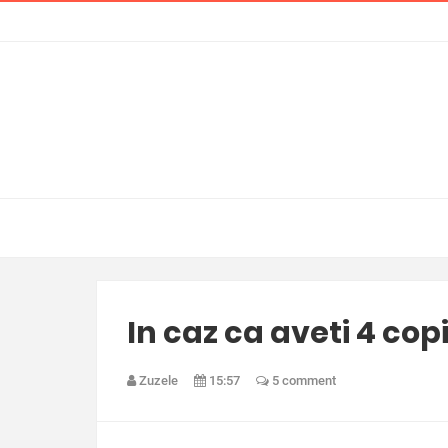
In caz ca aveti 4 copi
Zuzele
15:57
5 comment