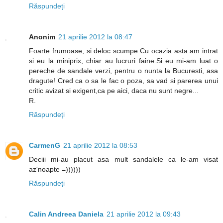
Răspundeți
Anonim
21 aprilie 2012 la 08:47
Foarte frumoase, si deloc scumpe.Cu ocazia asta am intrat
si eu la miniprix, chiar au lucruri faine.Si eu mi-am luat o
pereche de sandale verzi, pentru o nunta la Bucuresti, asa
dragute! Cred ca o sa le fac o poza, sa vad si parerea unui
critic avizat si exigent,ca pe aici, daca nu sunt negre...
R.
Răspundeți
CarmenG
21 aprilie 2012 la 08:53
Deciii mi-au placut asa mult sandalele ca le-am visat
az'noapte =))))))
Răspundeți
Calin Andreea Daniela
21 aprilie 2012 la 09:43