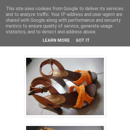
This site uses cookies from Google to deliver its services
PentruDive.ro
and to analyze traffic. Your IP address and user-agent are
shared with Google along with performance and security
metrics to ensure quality of service, generate usage
statistics, and to detect and address abuse.
vineri, 20 aprilie 2012
Shopping-ul de vineri
LEARN MORE
GOT IT