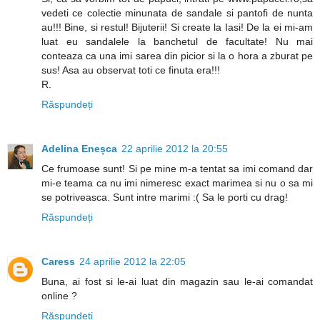
vedeti ce colectie minunata de sandale si pantofi de nunta
au!!! Bine, si restul! Bijuterii! Si create la Iasi! De la ei mi-am
luat eu sandalele la banchetul de facultate! Nu mai
conteaza ca una imi sarea din picior si la o hora a zburat pe
sus! Asa au observat toti ce finuta era!!!
R.
Răspundeți
Adelina Eneșca
22 aprilie 2012 la 20:55
Ce frumoase sunt! Si pe mine m-a tentat sa imi comand dar
mi-e teama ca nu imi nimeresc exact marimea si nu o sa mi
se potriveasca. Sunt intre marimi :( Sa le porti cu drag!
Răspundeți
Caress
24 aprilie 2012 la 22:05
Buna, ai fost si le-ai luat din magazin sau le-ai comandat
online ?
Răspundeți