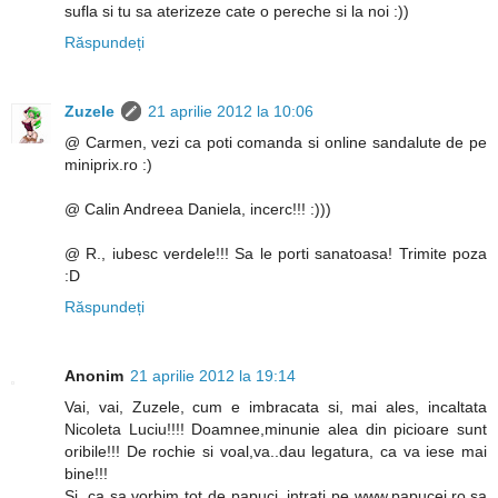
sufla si tu sa aterizeze cate o pereche si la noi :))
Răspundeți
Zuzele
21 aprilie 2012 la 10:06
@ Carmen, vezi ca poti comanda si online sandalute de pe
miniprix.ro :)
@ Calin Andreea Daniela, incerc!!! :)))
@ R., iubesc verdele!!! Sa le porti sanatoasa! Trimite poza
:D
Răspundeți
Anonim
21 aprilie 2012 la 19:14
Vai, vai, Zuzele, cum e imbracata si, mai ales, incaltata
Nicoleta Luciu!!!! Doamnee,minunie alea din picioare sunt
oribile!!! De rochie si voal,va..dau legatura, ca va iese mai
bine!!!
Si, ca sa vorbim tot de papuci, intrati pe www.papucei.ro,sa