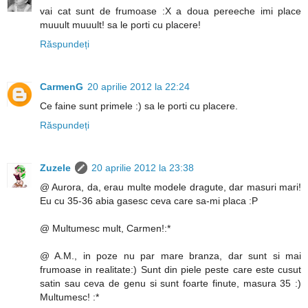
vai cat sunt de frumoase :X a doua pereeche imi place
muuult muuult! sa le porti cu placere!
Răspundeți
CarmenG
20 aprilie 2012 la 22:24
Ce faine sunt primele :) sa le porti cu placere.
Răspundeți
Zuzele
20 aprilie 2012 la 23:38
@ Aurora, da, erau multe modele dragute, dar masuri mari!
Eu cu 35-36 abia gasesc ceva care sa-mi placa :P
@ Multumesc mult, Carmen!:*
@ A.M., in poze nu par mare branza, dar sunt si mai
frumoase in realitate:) Sunt din piele peste care este cusut
satin sau ceva de genu si sunt foarte finute, masura 35 :)
Multumesc! :*