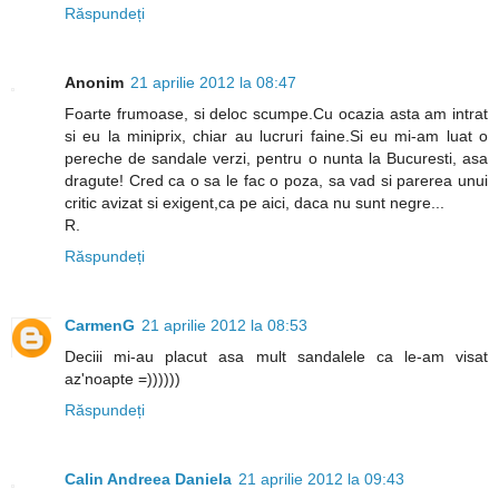
Răspundeți
Anonim
21 aprilie 2012 la 08:47
Foarte frumoase, si deloc scumpe.Cu ocazia asta am intrat
si eu la miniprix, chiar au lucruri faine.Si eu mi-am luat o
pereche de sandale verzi, pentru o nunta la Bucuresti, asa
dragute! Cred ca o sa le fac o poza, sa vad si parerea unui
critic avizat si exigent,ca pe aici, daca nu sunt negre...
R.
Răspundeți
CarmenG
21 aprilie 2012 la 08:53
Deciii mi-au placut asa mult sandalele ca le-am visat
az'noapte =))))))
Răspundeți
Calin Andreea Daniela
21 aprilie 2012 la 09:43