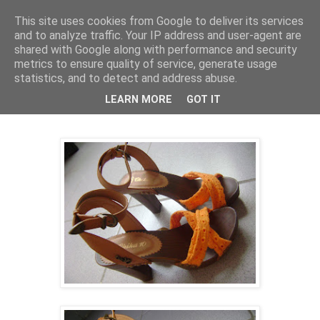
This site uses cookies from Google to deliver its services
PentruDive.ro
and to analyze traffic. Your IP address and user-agent are
shared with Google along with performance and security
metrics to ensure quality of service, generate usage
statistics, and to detect and address abuse.
vineri, 20 aprilie 2012
Shopping-ul de vineri
LEARN MORE
GOT IT