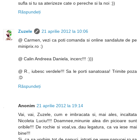
sufla si tu sa aterizeze cate o pereche si la noi :))
Răspundeți
Zuzele
21 aprilie 2012 la 10:06
@ Carmen, vezi ca poti comanda si online sandalute de pe
miniprix.ro :)
@ Calin Andreea Daniela, incerc!!! :)))
@ R., iubesc verdele!!! Sa le porti sanatoasa! Trimite poza
:D
Răspundeți
Anonim
21 aprilie 2012 la 19:14
Vai, vai, Zuzele, cum e imbracata si, mai ales, incaltata
Nicoleta Luciu!!!! Doamnee,minunie alea din picioare sunt
oribile!!! De rochie si voal,va..dau legatura, ca va iese mai
bine!!!
Si, ca sa vorbim tot de papuci, intrati pe www.papucei.ro,sa