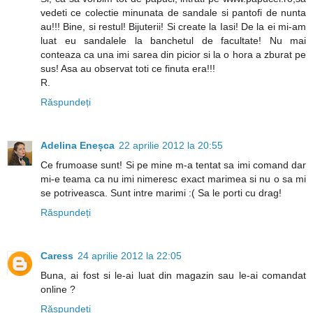
vedeti ce colectie minunata de sandale si pantofi de nunta
au!!! Bine, si restul! Bijuterii! Si create la Iasi! De la ei mi-am
luat eu sandalele la banchetul de facultate! Nu mai
conteaza ca una imi sarea din picior si la o hora a zburat pe
sus! Asa au observat toti ce finuta era!!!
R.
Răspundeți
Adelina Eneșca
22 aprilie 2012 la 20:55
Ce frumoase sunt! Si pe mine m-a tentat sa imi comand dar
mi-e teama ca nu imi nimeresc exact marimea si nu o sa mi
se potriveasca. Sunt intre marimi :( Sa le porti cu drag!
Răspundeți
Caress
24 aprilie 2012 la 22:05
Buna, ai fost si le-ai luat din magazin sau le-ai comandat
online ?
Răspundeți