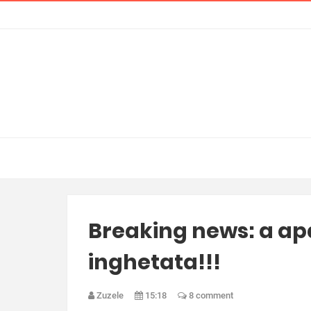
Breaking news: a ap
inghetata!!!
Zuzele
15:18
8 comment