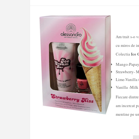
Am trait s-o v
cu miros de in
Ice
Colectia
Mango-Papaya
Strawberry- M
L
ime-Vanilla 
Vanilla -Milk
Fiecare dintre
am incercat p
mentine pe un