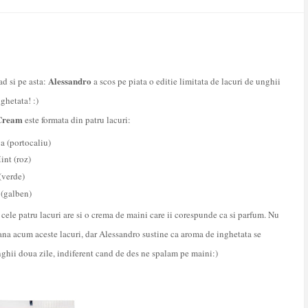
Alessandro
ad si pe asta:
a scos pe piata o editie limitata de lacuri de unghii
ghetata! :)
 Cream
este formata din patru lacuri:
 (portocaliu)
int (roz)
(verde)
 (galben)
 cele patru lacuri are si
o crema de maini care ii corespunde ca si parfum. Nu
ana acum aceste lacuri, dar Alessandro sustine ca aroma de inghetata se
ghii doua zile, indiferent cand de des ne spalam pe maini:)