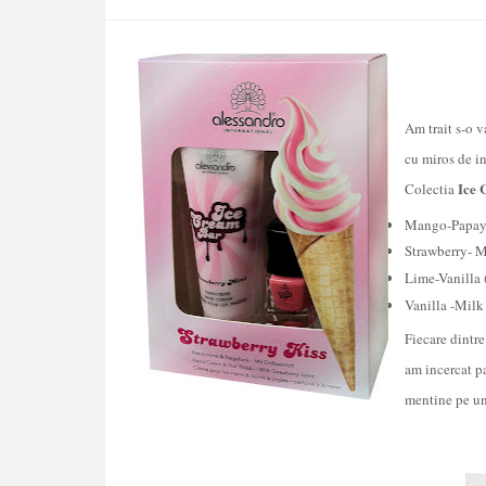
Am trait s-o v
cu miros de in
Ice
Colectia
Mango-Papaya
Strawberry- M
L
ime-Vanilla 
Vanilla -Milk
Fiecare dintre
am incercat p
mentine pe un