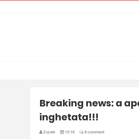
Breaking news: a ap
inghetata!!!
Zuzele
15:18
8 comment