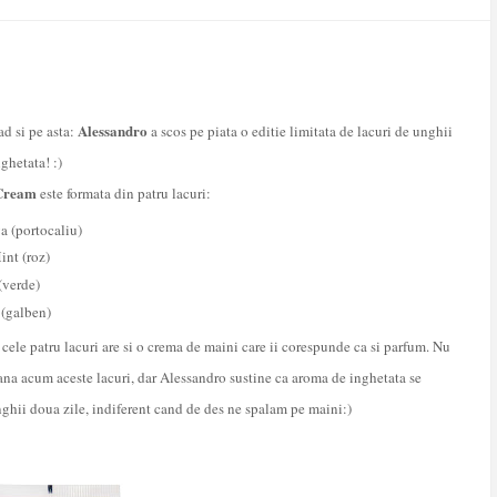
Alessandro
ad si pe asta:
a scos pe piata o editie limitata de lacuri de unghii
ghetata! :)
 Cream
este formata din patru lacuri:
 (portocaliu)
int (roz)
(verde)
 (galben)
 cele patru lacuri are si
o crema de maini care ii corespunde ca si parfum. Nu
ana acum aceste lacuri, dar Alessandro sustine ca aroma de inghetata se
ghii doua zile, indiferent cand de des ne spalam pe maini:)