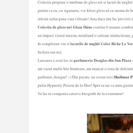
Colectia propune o multime de gloss-uri si lacuri de unghii i
pentru ca eu, cu siguranta, voi folosi gloss-ul cu aroma de b
intr-un sertar pana vara viitoare! Asta daca imi fac provizii
Colectia de gloss-uri Glam Shine
contine 6 nuante combin
un impact vizual maxim, rezultand o culoare stralucitoare, p
lacurile de unghii Color Riche Le Ver
In completare vin si
fuchsia sau roz.
parfumeria Douglas din Sun Plaza
Lansarea a avut loc in
s
am vazut multe fete frumoase, am mancat o tona de dulciuri,
Shalimar P
parfumat, desigur! :-) Din pacate, nu aveau nici
putin Hypnotic Poison de la Dior! Sper ca nu va mira gusturi
Va las in compania catorva fotografii de la eveniment!