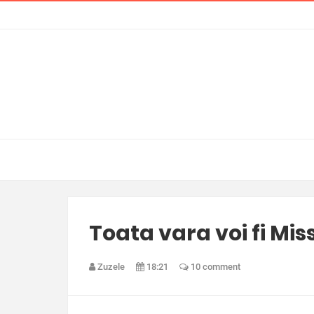
Toata vara voi fi Mi
Zuzele
18:21
10 comment