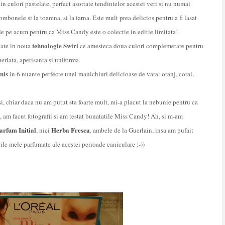
n culori pastelate, perfect asortate tendintelor acestei veri si nu numai
ombonele si la toamna, si la iarna. Este mult prea delicios pentru a
fi lasat
 de pe acum pentru ca Miss Candy este o colectie in editie limitata!
tehnologie
Swirl
ate in noua
ce amesteca doua culori complemetare pentru
erlata, apetisanta si uniforma.
nis
in 6 nuante perfecte unei manichiuri delicioase de vara: oranj, corai,
i, chiar daca nu am putut sta foarte mult, mi-a placut la nebunie pentru ca
 am facut fotografii si am testat bunatatile Miss Candy! Ah, si m-am
arfum Initial
Herba Fresca
, nici
, ambele de la Guerlain, insa am pufait
le mele parfumate ale acestei perioade caniculare :-))