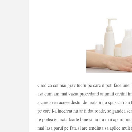
Cred ca cel mai grav lucru pe care il poti face unei 
asa cum am mai vazut procedand anumiti cretini ima
a care avea acnee destul de urata mi-a spus ca i-au 
pe care l-a incercat nu ar fi dat roade, se gandea se
re pielea ei arata foarte bine si nu i-a mai aparut n
mai lasa parul pe fata si are tendinta sa aplice mult