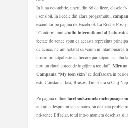
In luna octombrie, tinerii din 66 de licee, clasele 9-
campan
i sensibil. In liceele din afara programului,
escentilor pe pagina de Facebook La Roche-Posay.
studiu international al Laborat
“Conform unui
fectate de acnee spun ca aceasta reprezinta princip
de acnee, ne-am hotarat sa venim in intampinarea t
nostru principal este ca fiecare participant sa aiba la
Miruna 
ntru un ritual corect de ingrijire a tenului”,
Campania
“My teen skin
” se desfasoara in perio
esti,
Constanta
,
Iasi
,
Brasov
,
Timisoara
si
Cluj-Nap
facebook.com/larocheposayrom
Pe pagina online
atii utile despre un ten sanatos, sa dezbata probleme
nti-acnee Effaclar, totul intr-o maniera deschisa si i