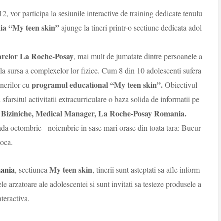
12, vor participa la sesiunile interactive de training dedicate tenulu
ia
“My teen skin”
ajunge la tineri printr-o sectiune dedicata adol
oarelor La Roche-Posay
, mai mult de jumatate dintre persoanele a
ala sursa a complexelor lor fizice. Cum 8 din 10 adolescenti sufera
programul educational “My teen skin”.
inerilor cu
Obiectivul
 sfarsitul activitatii extracurriculare o baza solida de informatii pe
Biziniche, Medical Manager, La
Roche-Posay
Romania
.
ada octombrie - noiembrie in sase mari orase din toata
tara
: Bucur
oca
.
ania
My teen skin
, sectiunea
, tinerii sunt asteptati sa afle inform
le arzatoare ale adolescentei si sunt invitati sa testeze produsele a
nteractiva.