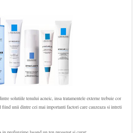
intre solutiile tenului acneic, insa tratamentele externe trebuie cor
fiind unii dintre cei mai importanti factori care cauzeaza si intreti
a in profunzime lasand un ten proaspat si curat;