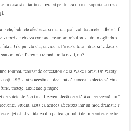
ase in casa si chiar in camera ei pentru ca nu mai suporta sa o vad
gi.
 piele, bubitele afecteaza si mai rau psihicul, traumele sufletesti f
e sa razi de cineva care are cosuri ar trebui sa te uiti in oglinda s
 fata 50 de punctulete, sa zicem. Priveste-te si intreaba-te daca ai
ta sau oriunde. Parca nu te mai umfla rasul, nu?
ine Journal, realizat de cercetători de la Wake Forest University
cenţi, 48% dintre aceştia au declarat că acneea le afectează viaţa
rie, tristeţe, anxietate şi ruşine.
 de suicid de 2 ori mai frecvent decât cele fără acnee severă, iar î
 frecvente. Studiul arată că acneea afectează într-un mod dramatic r
dolescenţei când validarea din partea grupului de prieteni este extre