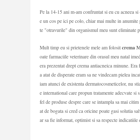
Pe la 14-15 ani m-am confruntat si eu cu acneea si
e un cos pe ici pe colo, chiar mai multe in anumite 
te "otravurile" din organismul meu sunt eliminate pr
crema M
Mult timp eu si prietenele mele am folosit
oate farmaciile veterinare din orasul meu natal ime
era prezentat drept crema antiacneica minune. Era f
a atat de disperate eram sa ne vindecam pielea incat
iam atunci de existenta dermatocosmeticelor, nu st
e international care propun tratamente adecvate si 
fel de produse despre care se intampla sa mai citim
at de bogata si cred ca oricine poate gasi solutia s
ar sa fie informat, optimist si sa respecte indicatiil