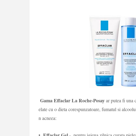
Gama Effaclar La Roche-Posay
ar putea fi una d
elate cu o dieta corespunzatoare, fumatul si alcoolul 
n acneea:
Effaclar Gel
•
- pentru igiena zilnica curata piele