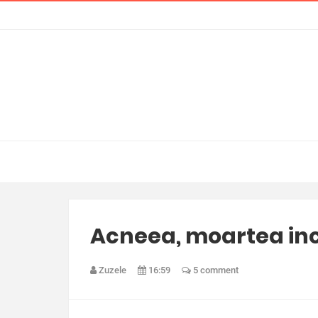
Acneea, moartea incr
Zuzele
16:59
5 comment