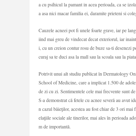
a cu psihicul la pamant in acea perioada, ca se izol
a asa nici macar familia ei, daramite prieteni si cole
Cauzele acneei pot fi unele foarte grave, iar pe langa
iind mai greu de vindecat decat exteriorul, iar inaint
i, cu un creion contur rosu de buze sa-ti desenezi pe
curaj sa te duci asa la mall sau la scoala sau la pia
Potrivit unui alt studiu publicat în Dermatology Onl
School of Medicine, care a implicat 1.500 de adoles
de zi cu zi. Sentimentele cele mai frecvente sunt de fu
S-a demonstrat că fetele cu acnee severă au avut idei
n cazul băieţilor, acestea au fost chiar de 3 ori mai
elaţiile sociale ale tinerilor, mai ales în perioada a
m de importantă.