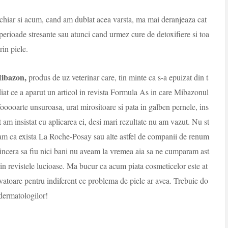
 chiar si acum, cand am dublat acea varsta, ma mai deranjeaza cat
perioade stresante sau atunci cand urmez cure de detoxifiere si toa
in piele.
ibazon,
produs de uz veterinar care, tin minte ca s-a epuizat din t
diat ce a aparut un articol in revista Formula As in care Mibazonul
ooooarte unsuroasa, urat mirositoare si pata in galben pernele, ins
 am insistat cu aplicarea ei, desi mari rezultate nu am vazut. Nu st
iam ca exista La Roche-Posay sau alte astfel de companii de renum
sincera sa fiu nici bani nu aveam la vremea aia sa ne cumparam ast
 in revistele lucioase. Ma bucur ca acum piata cosmeticelor este at
alvatoare pentru indiferent ce problema de piele ar avea. Trebuie do
e dermatologilor!