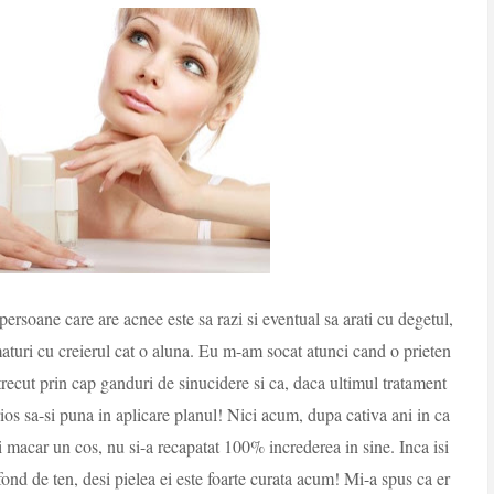
persoane care are acnee este sa razi si eventual sa arati cu degetul,
turi cu creierul cat o aluna. Eu m-am socat atunci cand o prieten
trecut prin cap ganduri de sinucidere si ca, daca ultimul tratament
rios sa-si puna in aplicare planul! Nici acum, dupa cativa ani in ca
ici macar un cos, nu si-a recapatat 100% increderea in sine. Inca isi
 fond de ten, desi pielea ei este foarte curata acum! Mi-a spus ca er