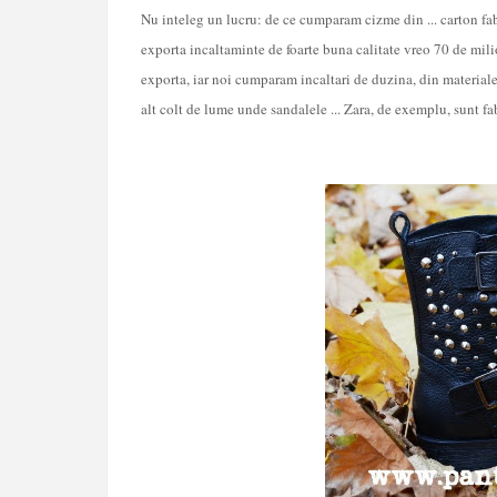
Nu inteleg un lucru: de ce cumparam cizme din ... carton f
exporta incaltaminte de foarte buna calitate vreo 70 de mil
exporta, iar noi cumparam incaltari de duzina, din materiale 
alt colt de lume unde sandalele ... Zara, de exemplu, sunt fa