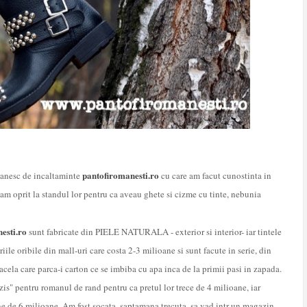
pantofiromanesti.ro
manesc de incaltaminte
cu care am facut cunostinta in
m oprit la standul lor pentru ca aveau ghete si cizme cu tinte, nebunia
esti.ro
sunt fabricate din PIELE NATURALA - exterior si interior- iar tintele
iile oribile din mall-uri care costa 2-3 milioane si sunt facute in serie, din
e acela care parca-i carton ce se imbiba cu apa inca de la primii pasi in zapada.
rzis" pentru romanul de rand pentru ca pretul lor trece de 4 milioane, iar
ne de 6 milioane. Am fost socata, saptamana trecuta, sa vad intr-un magazin