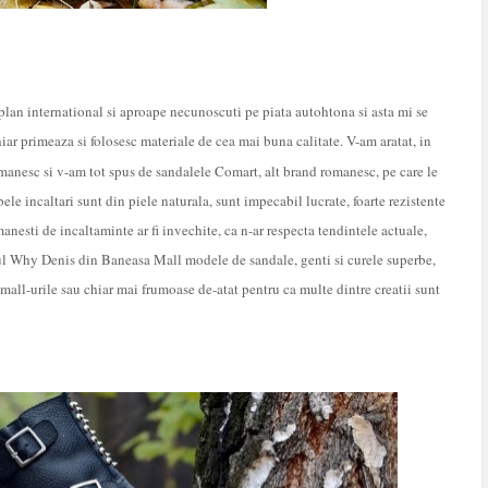
 plan international si aproape necunoscuti pe piata autohtona si asta mi se
chiar primeaza si folosesc materiale de cea mai buna calitate. V-am aratat, in
manesc si v-am tot spus de sandalele Comart, alt brand romanesc, pe care le
ele incaltari sunt din piele naturala, sunt impecabil lucrate, foarte rezistente
nesti de incaltaminte ar fi invechite, ca n-ar respecta tendintele actuale,
ul Why Denis din Baneasa Mall modele de sandale, genti si curele superbe,
mall-urile sau chiar mai frumoase de-atat pentru ca multe dintre creatii sunt