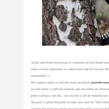
Astazi sunt foarte bucuroasa sa va prezint un nou brand ro
urma cu doua saptamani, in cadrul unui targ de Craciun. M-a
momentului :)
pantofiroman
M-a suprins faptul ca absolut toate incaltarile
nu sunt lipite, ci aplicate manual, spre deosebire de chinezar
piele ecologica sau din... nici nu stiu ce fel de material est
Am gasit si ghete din piele cu tinte, insa sunt un "fruct inte
cizmele din piele pe care le-am gasit prin mall costa mai bi