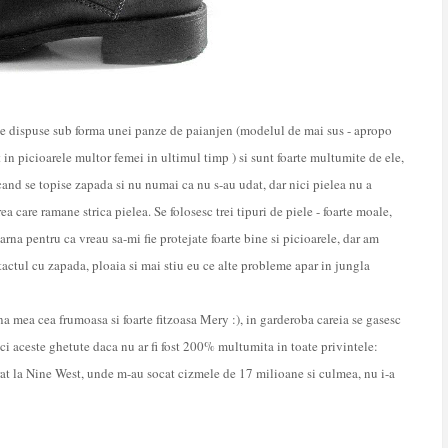
te dispuse sub forma unei panze de paianjen (modelul de mai sus - apropo
in picioarele multor femei in ultimul timp ) si sunt foarte multumite de ele,
 cand se topise zapada si nu numai ca nu s-au udat, dar nici pielea nu a
ea care ramane strica pielea. Se folosesc trei tipuri de piele - foarte moale,
arna pentru ca vreau sa-mi fie protejate foarte bine si picioarele, dar am
ntactul cu zapada, ploaia si mai stiu eu ce alte probleme apar in jungla
na mea cea frumoasa si foarte fitzoasa Mery :), in garderoba careia se gasesc
ci aceste ghetute daca nu ar fi fost 200% multumita in toate privintele:
at la Nine West, unde m-au socat cizmele de 17 milioane si culmea, nu i-a