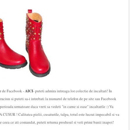
AICI
or de Facebook -
- puteti admira intreaga lor colectie de incaltari! In
Craciun si puteti sa-i intrebati la numarul de telefon de pe site sau Facebook
erioada urmatoare daca vreti sa vedeti "in carne si oase" incaltarile :) Va
USUR ! Calitatea pielii, cusaturile, talpa, totul este lucrat impecabil si va
e ceea ce ati comandat, puteti returna produsul si veti primi banii inapoi!