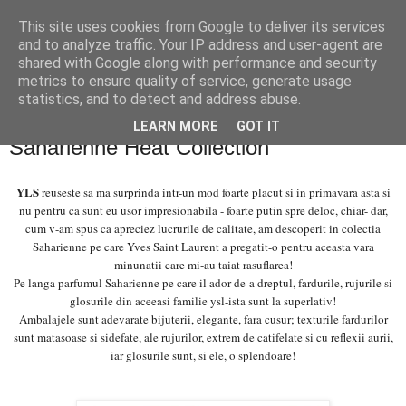
This site uses cookies from Google to deliver its services
PentruDive.ro
and to analyze traffic. Your IP address and user-agent are
shared with Google along with performance and security
metrics to ensure quality of service, generate usage
statistics, and to detect and address abuse.
marți, 9 aprilie 2013
In love with YSL Summer 2013
LEARN MORE
GOT IT
Saharienne Heat Collection
YLS
reuseste sa ma surprinda intr-un mod foarte placut si in primavara asta si
nu pentru ca sunt eu usor impresionabila - foarte putin spre deloc, chiar-
dar,
cum v-am spus ca apreciez lucrurile de calitate, am descoperit in colectia
Saharienne pe care Yves Saint Laurent a pregatit-o pentru aceasta vara
minunatii care mi-au taiat rasuflarea!
Pe langa parfumul Saharienne pe care il ador de-a dreptul, fardurile, rujurile si
glosurile din aceeasi familie ysl-ista sunt la superlativ!
Ambalajele sunt adevarate bijuterii, elegante, fara cusur; texturile fardurilor
sunt matasoase si sidefate, ale rujurilor, extrem de catifelate si cu reflexii aurii,
iar glosurile sunt, si ele, o splendoare!