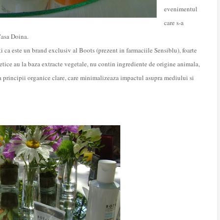
evenimentul
care s-a
Casa Doina.
ca este un brand exclusiv al Boots (prezent in farmaciile Sensiblu), foarte
tice au la baza extracte vegetale, nu contin ingrediente de origine animala,
za principii organice clare, care minimalizeaza impactul asupra mediului si