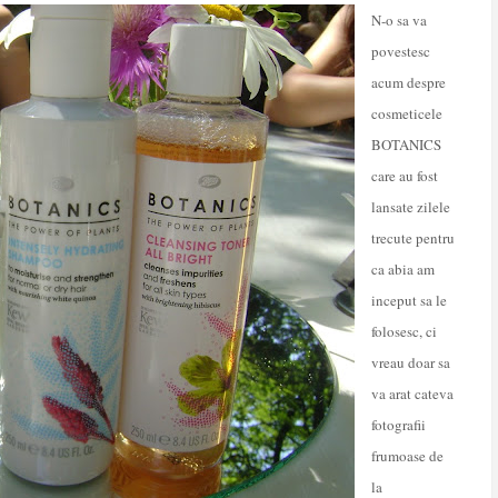
N-o sa va
povestesc
acum despre
cosmeticele
BOTANICS
care au fost
lansate zilele
trecute pentru
ca abia am
inceput sa le
folosesc, ci
vreau doar sa
va arat cateva
fotografii
frumoase de
la