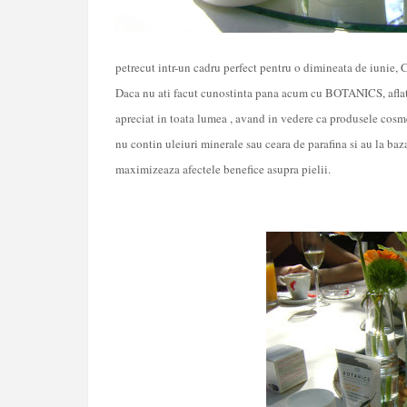
petrecut intr-un cadru perfect pentru o dimineata de iunie, 
Daca nu ati facut cunostinta pana acum cu BOTANICS, aflati 
apreciat in toata lumea
, avand in vedere ca produsele cosme
nu contin uleiuri
minerale sau ceara de parafina si au la ba
maximizeaza afectele benefice asupra pielii.