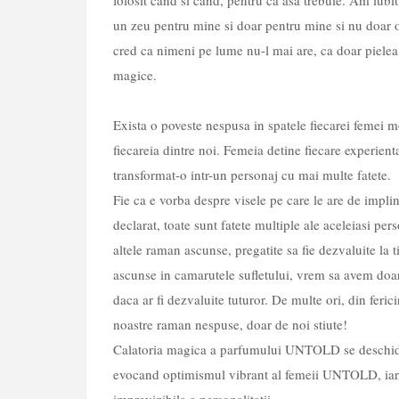
folosit cand si cand, pentru ca asa trebuie. Am iubit
un zeu pentru mine si doar pentru mine si nu doar o
cred ca nimeni pe lume nu-l mai are, ca doar pielea
magice.
Exista o poveste nespusa in spatele fiecarei femei m
fiecareia dintre noi. Femeia detine fiecare experienta
transformat-o intr-un personaj cu mai multe fatete.
Fie ca e vorba despre visele pe care le are de implini
declarat, toate sunt fatete multiple ale aceleiasi pers
altele raman ascunse, pregatite sa fie dezvaluite la 
ascunse in camarutele sufletului, vrem sa avem doar 
daca ar fi dezvaluite tuturor. De multe ori, din feri
noastre raman nespuse, doar de noi stiute!
Calatoria magica a parfumului UNTOLD se deschi
evocand optimismul vibrant al femeii UNTOLD, ia