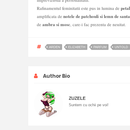
imprevizibila a personalitatii.
peta
Rafinamentul feminitatii este pus in lumina de
notele de patchouli si lemn de santa
amplificata de
ambra si mosc
de
, care-i fac prezenta de neuitat.
ARDEN
ELIZABETH
PARFUM
UNTOLD
Author Bio
ZUZELE
Suntem cu ochii pe voi!