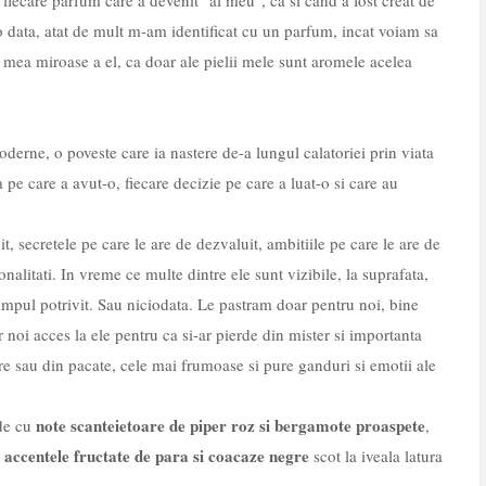
 fiecare parfum care a devenit "al meu", ca si cand a fost creat de
 data, atat de mult m-am identificat cu un parfum, incat voiam sa
 mea miroase a el, ca doar ale pielii mele sunt aromele acelea
oderne, o poveste care ia nastere de-a lungul calatoriei prin viata
 pe care a avut-o, fiecare decizie pe care a luat-o si care au
t, secretele pe care le are de dezvaluit, ambitiile pe care le are de
onalitati. In vreme ce multe dintre ele sunt vizibile, la suprafata,
timpul potrivit. Sau niciodata. Le pastram doar pentru noi, bine
noi acces la ele pentru ca si-ar pierde din mister si importanta
cire sau din pacate, cele mai frumoase si pure ganduri si emotii ale
note scanteietoare de piper roz si bergamote proaspete
de cu
,
accentele fructate de para si coacaze negre
r
scot la iveala latura