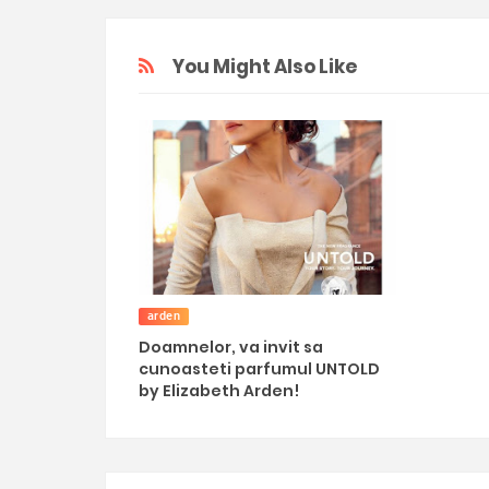
You Might Also Like
arden
Doamnelor, va invit sa
cunoasteti parfumul UNTOLD
by Elizabeth Arden!