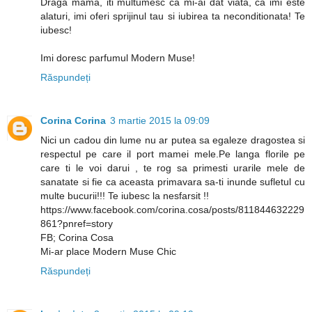
Draga mama, iti multumesc ca mi-ai dat viata, ca imi este
alaturi, imi oferi sprijinul tau si iubirea ta neconditionata! Te
iubesc!
Imi doresc parfumul Modern Muse!
Răspundeți
Corina Corina
3 martie 2015 la 09:09
Nici un cadou din lume nu ar putea sa egaleze dragostea si
respectul pe care il port mamei mele.Pe langa florile pe
care ti le voi darui , te rog sa primesti urarile mele de
sanatate si fie ca aceasta primavara sa-ti inunde sufletul cu
multe bucurii!!! Te iubesc la nesfarsit !!
https://www.facebook.com/corina.cosa/posts/811844632229
861?pnref=story
FB; Corina Cosa
Mi-ar place Modern Muse Chic
Răspundeți