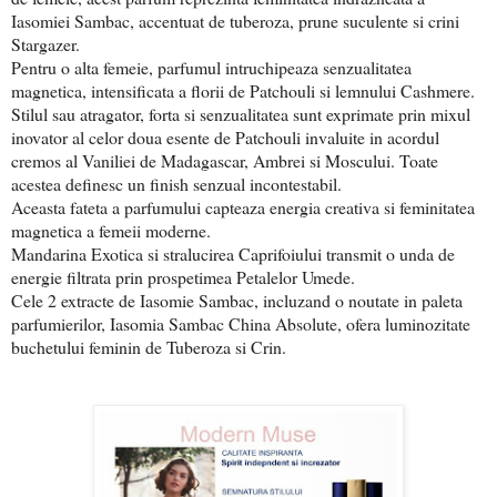
Iasomiei Sambac, accentuat de tuberoza, prune suculente si crini
Stargazer.
Pentru o alta femeie, parfumul intruchipeaza senzualitatea
magnetica, intensificata a florii de Patchouli si lemnului Cashmere.
Stilul sau atragator, forta si senzualitatea sunt exprimate prin mixul
inovator al celor doua esente de Patchouli invaluite in acordul
cremos al Vaniliei de Madagascar, Ambrei si Moscului. Toate
acestea definesc un finish senzual incontestabil.
Aceasta fateta a parfumului capteaza energia creativa si feminitatea
magnetica a femeii moderne.
Mandarina Exotica si stralucirea Caprifoiului transmit o unda de
energie filtrata prin prospetimea Petalelor Umede.
Cele 2 extracte de Iasomie Sambac, incluzand o noutate in paleta
parfumierilor, Iasomia Sambac China Absolute, ofera luminozitate
buchetului feminin de Tuberoza si Crin.