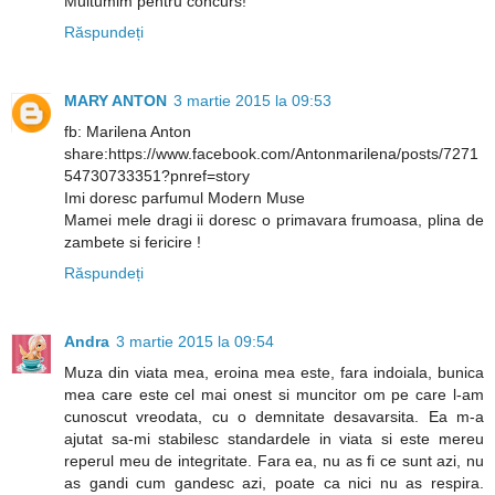
Multumim pentru concurs!
Răspundeți
MARY ANTON
3 martie 2015 la 09:53
fb: Marilena Anton
share:https://www.facebook.com/Antonmarilena/posts/7271
54730733351?pnref=story
Imi doresc parfumul Modern Muse
Mamei mele dragi ii doresc o primavara frumoasa, plina de
zambete si fericire !
Răspundeți
Andra
3 martie 2015 la 09:54
Muza din viata mea, eroina mea este, fara indoiala, bunica
mea care este cel mai onest si muncitor om pe care l-am
cunoscut vreodata, cu o demnitate desavarsita. Ea m-a
ajutat sa-mi stabilesc standardele in viata si este mereu
reperul meu de integritate. Fara ea, nu as fi ce sunt azi, nu
as gandi cum gandesc azi, poate ca nici nu as respira.