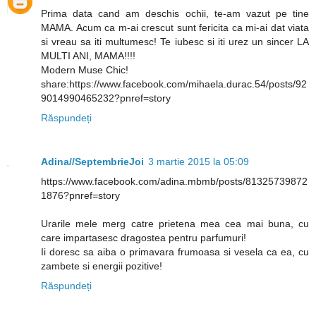
Prima data cand am deschis ochii, te-am vazut pe tine
MAMA. Acum ca m-ai crescut sunt fericita ca mi-ai dat viata
si vreau sa iti multumesc! Te iubesc si iti urez un sincer LA
MULTI ANI, MAMA!!!!
Modern Muse Chic!
share:https://www.facebook.com/mihaela.durac.54/posts/92
9014990465232?pnref=story
Răspundeți
Adina//SeptembrieJoi
3 martie 2015 la 05:09
https://www.facebook.com/adina.mbmb/posts/81325739872
1876?pnref=story
Urarile mele merg catre prietena mea cea mai buna, cu
care impartasesc dragostea pentru parfumuri!
Ii doresc sa aiba o primavara frumoasa si vesela ca ea, cu
zambete si energii pozitive!
Răspundeți