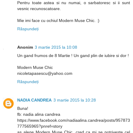
Pentru toate astea si nu numai, o sarbatoresc si ii sunt
vesnic recunoscatoare.
Mie imi face cu ochiul Modern Muse Chic. :)
Răspundeți
Anonim
3 martie 2015 la 10:08
Un gand frumos de 8 Martie ! Un gand plin de iubire si dor !
Modern Muse Chic
nicoletapasescu@yahoo.com
Răspundeți
NADIA CANDREA
3 martie 2015 la 10:28
Buna!
fb: nadia alina candrea
https://www.facebook.com/nadiaalina.candrea/posts/957873
777565965?pnref=story
as alege Modern Muse Chic, cred ca mi se potriveste cel