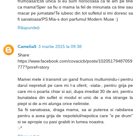
frumoasa!Esti unica si eu sunt norocoasa ca te am pe tine
ca mama!Sper sa fiu o mama la fel de minunata ca tine sau
macar pe jumatate!Te iubesc din tot sufletul si imi doresc sa
fi sanatoasa!PS:Mia-s dori parfumul Modern Muse :)
Răspundeți
Camelia5
3 martie 2015 la 09:38
Share:
https://www.facebook.com/covacicb/posts/10205179487059
777?pnref=story
Mamei mele ii transmit un gand frumos multumindu-i pentru
darul nepretuit pe care mi l-a oferit, -viata-, pentru grija pe
care mi-o poarta chiar si azi, dupa imediat 30 de ani, pentru
bunatatea din suflet si modul ei unic de a ma strange la
piept si de a-mi alunga orice neliniste.
Sa fii sanatoasa, draga mama, sa ai puterea si rabdarea
pentru a avea grija de nepotelul/nepotica care "e pe drum"
si se apropie cu pasi grabiti in lumea noastra.
:-*