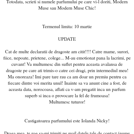
Totodata, scrieti si numele parfumului pe care vi-l doriti, Modern
Muse sau Modern Muse Chic!
Termenul limita: 10 martie
UPDATE
Cat de multe declaratii de dragoste am citit!!!! Catre mame, surori,
fiice, nepoate, prietene, colege... M-au emotionat pana la lacrimi, pe
cuvant! Va multumesc din suflet pentru aceasta avalansa de
dragoste pe care ati trimis-o catre cei dragi, prin intermediul meu!
Ma onoreaza! Imi pare tare rau ca am doar un premiu pentru ca
fiecare dintre voi merita unul! Inainte sa va anunt cine a fost, de
aceasta data, norocoasa, aflati ca v-am pregatit inca un parfum
superb si inca o provocare la fel de frumoasa!
Multumesc tuturor!
Castigatoarea parfumului este Iolanda Nicky!
Draga mea, te rog sa-mi trimiti pe mail datele tale de contact (nume