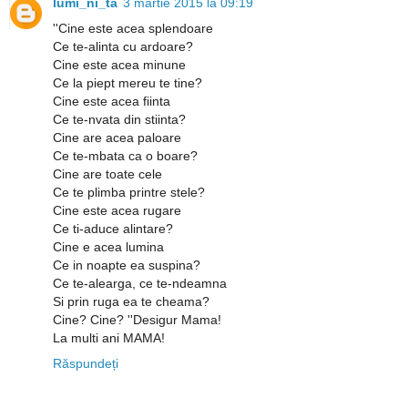
lumi_ni_ta
3 martie 2015 la 09:19
''Cine este acea splendoare
Ce te-alinta cu ardoare?
Cine este acea minune
Ce la piept mereu te tine?
Cine este acea fiinta
Ce te-nvata din stiinta?
Cine are acea paloare
Ce te-mbata ca o boare?
Cine are toate cele
Ce te plimba printre stele?
Cine este acea rugare
Ce ti-aduce alintare?
Cine e acea lumina
Ce in noapte ea suspina?
Ce te-alearga, ce te-ndeamna
Si prin ruga ea te cheama?
Cine? Cine? ''Desigur Mama!
La multi ani MAMA!
Răspundeți