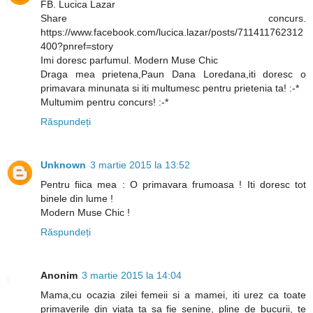
FB. Lucica Lazar
Share concurs.
https://www.facebook.com/lucica.lazar/posts/711411762312
400?pnref=story
Imi doresc parfumul. Modern Muse Chic
Draga mea prietena,Paun Dana Loredana,iti doresc o
primavara minunata si iti multumesc pentru prietenia ta! :-*
Multumim pentru concurs! :-*
Răspundeți
Unknown
3 martie 2015 la 13:52
Pentru fiica mea : O primavara frumoasa ! Iti doresc tot
binele din lume !
Modern Muse Chic !
Răspundeți
Anonim
3 martie 2015 la 14:04
Mama,cu ocazia zilei femeii si a mamei, iti urez ca toate
primaverile din viata ta sa fie senine, pline de bucurii, te