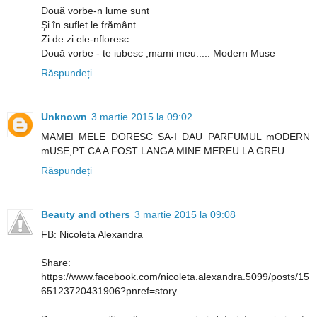
Două vorbe-n lume sunt
Şi în suflet le frământ
Zi de zi ele-nfloresc
Două vorbe - te iubesc ,mami meu..... Modern Muse
Răspundeți
Unknown
3 martie 2015 la 09:02
MAMEI MELE DORESC SA-I DAU PARFUMUL mODERN
mUSE,PT CA A FOST LANGA MINE MEREU LA GREU.
Răspundeți
Beauty and others
3 martie 2015 la 09:08
FB: Nicoleta Alexandra
Share:
https://www.facebook.com/nicoleta.alexandra.5099/posts/15
65123720431906?pnref=story