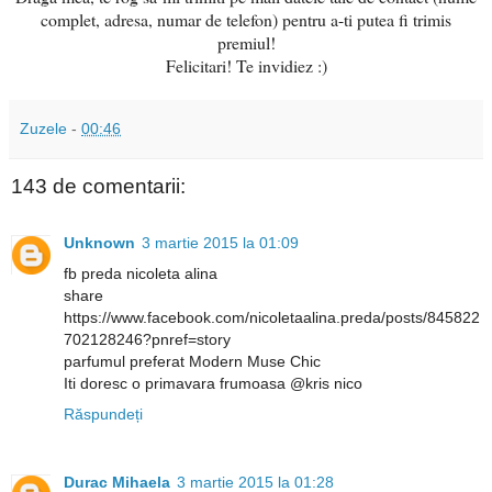
complet, adresa, numar de telefon) pentru a-ti putea fi trimis
premiul!
Felicitari! Te invidiez :)
Zuzele
-
00:46
143 de comentarii:
Unknown
3 martie 2015 la 01:09
fb preda nicoleta alina
share
https://www.facebook.com/nicoletaalina.preda/posts/845822
702128246?pnref=story
parfumul preferat Modern Muse Chic
Iti doresc o primavara frumoasa @kris nico
Răspundeți
Durac Mihaela
3 martie 2015 la 01:28