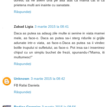
doresc sa ne avem una pe alta atat ca mama cat si ca
prietena multi ani inainte cu sanatate.
Răspundeți
Zabad Ligia
3 martie 2015 la 08:41
Daca as putea sa adaug zile multe si senine in viata mamei
mele, as face-o. Daca as putea sa-i sterg ridurile si grijile
adunate intr-o viata, as face-o.Daca as putea sa ii vindec
bolile trupului si sufletului, as face-o. Pot insa sa-i inseninez
chipul cu un simplu buchet de frezii, spunandu-i"Mama, iti
multumesc!"
Răspundeți
Unknown
3 martie 2015 la 08:42
FB Rafai Daniela
Răspundeți
Rodica Granpier
3 martie 2015 la 08:56