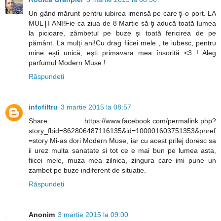
Un gând mărunt pentru iubirea imensă pe care ţi-o port. LA
MULŢI ANI!Fie ca ziua de 8 Martie să-ţi aducă toată lumea
la picioare, zâmbetul pe buze și toată fericirea de pe
pământ. La mulţi ani!Cu drag fiicei mele , te iubesc, pentru
mine eşti unică, eşti primavara mea însorită <3 ! Aleg
parfumul Modern Muse !
Răspundeți
infofiltru
3 martie 2015 la 08:57
Share: https://www.facebook.com/permalink.php?
story_fbid=862806487116135&id=100001603751353&pnref
=story Mi-as dori Modern Muse, iar cu acest prilej doresc sa
ii urez multa sanatate si tot ce e mai bun pe lumea asta,
fiicei mele, muza mea zilnica, zingura care imi pune un
zambet pe buze indiferent de situatie.
Răspundeți
Anonim
3 martie 2015 la 09:00