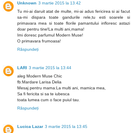
Unknown
3 martie 2015 la 13:42
Tu mi-ai daruit atat de multe, mi-ai adus fericirea si ai facut
sa-mi dispara toate gandurile rele,tu esti soarele si
primavara mea si toate florile pamantului infloresc astazi
doar pentru tine!La multi ani,mama!
Imi doresc parfumul Modern Muse!
O primavara frumoasa!
Răspundeți
LARI
3 martie 2015 la 13:44
aleg Modern Muse Chic
fb:Mardare Larisa Delia
Mesaj pentru mama:La multi ani, mamica mea,
Sa fi fericita si sa te iubesca
toata lumea cum o face puiul tau.
Răspundeți
Lucica Lazar
3 martie 2015 la 13:45