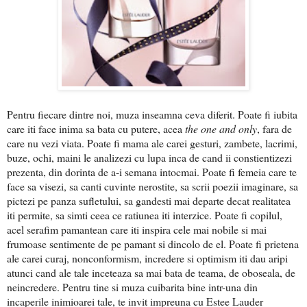
Pentru fiecare dintre noi, muza inseamna ceva diferit. Poate fi iubita
care iti face inima sa bata cu putere, acea
the one and only
, fara de
care nu vezi viata. Poate fi mama ale carei gesturi, zambete, lacrimi,
buze, ochi, maini le analizezi cu lupa inca de cand ii constientizezi
prezenta, din dorinta de a-i semana intocmai. Poate fi femeia care te
face sa visezi, sa canti cuvinte nerostite, sa scrii poezii imaginare, sa
pictezi pe panza sufletului, sa gandesti mai departe decat realitatea
iti permite, sa simti ceea ce ratiunea iti interzice. Poate fi copilul,
acel serafim pamantean care iti inspira cele mai nobile si mai
frumoase sentimente de pe pamant si dincolo de el. Poate fi prietena
ale carei curaj, nonconformism, incredere si optimism iti dau aripi
atunci cand ale tale inceteaza sa mai bata de teama, de oboseala, de
neincredere. Pentru tine si muza cuibarita bine intr-una din
incaperile inimioarei tale, te invit impreuna cu Estee Lauder