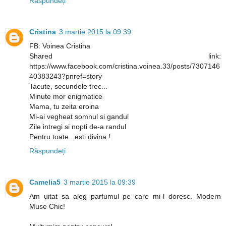
Răspundeți
Cristina
3 martie 2015 la 09:39
FB: Voinea Cristina
Shared link:
https://www.facebook.com/cristina.voinea.33/posts/7307146
40383243?pnref=story
Tacute, secundele trec...
Minute mor enigmatice
Mama, tu zeita eroina
Mi-ai vegheat somnul si gandul
Zile intregi si nopti de-a randul
Pentru toate...esti divina !
Răspundeți
Camelia5
3 martie 2015 la 09:39
Am uitat sa aleg parfumul pe care mi-l doresc. Modern
Muse Chic!