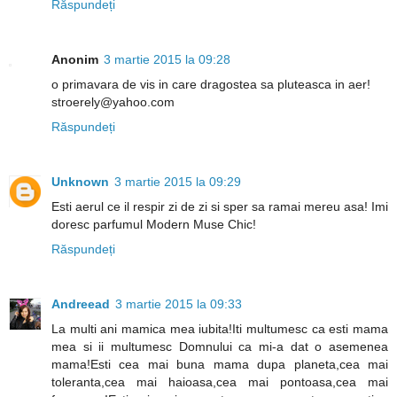
Răspundeți
Anonim
3 martie 2015 la 09:28
o primavara de vis in care dragostea sa pluteasca in aer!
stroerely@yahoo.com
Răspundeți
Unknown
3 martie 2015 la 09:29
Esti aerul ce il respir zi de zi si sper sa ramai mereu asa! Imi
doresc parfumul Modern Muse Chic!
Răspundeți
Andreead
3 martie 2015 la 09:33
La multi ani mamica mea iubita!Iti multumesc ca esti mama
mea si ii multumesc Domnului ca mi-a dat o asemenea
mama!Esti cea mai buna mama dupa planeta,cea mai
toleranta,cea mai haioasa,cea mai pontoasa,cea mai