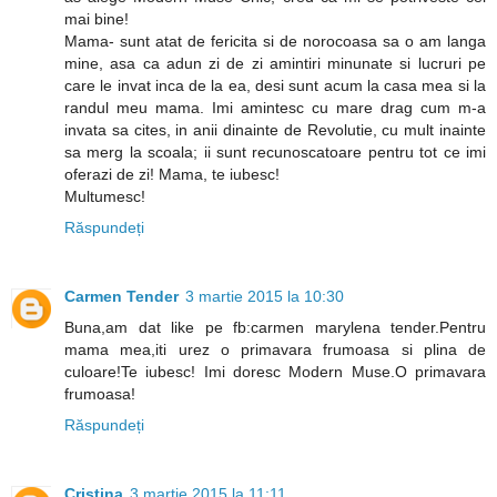
mai bine!
Mama- sunt atat de fericita si de norocoasa sa o am langa
mine, asa ca adun zi de zi amintiri minunate si lucruri pe
care le invat inca de la ea, desi sunt acum la casa mea si la
randul meu mama. Imi amintesc cu mare drag cum m-a
invata sa cites, in anii dinainte de Revolutie, cu mult inainte
sa merg la scoala; ii sunt recunoscatoare pentru tot ce imi
oferazi de zi! Mama, te iubesc!
Multumesc!
Răspundeți
Carmen Tender
3 martie 2015 la 10:30
Buna,am dat like pe fb:carmen marylena tender.Pentru
mama mea,iti urez o primavara frumoasa si plina de
culoare!Te iubesc! Imi doresc Modern Muse.O primavara
frumoasa!
Răspundeți
Cristina
3 martie 2015 la 11:11