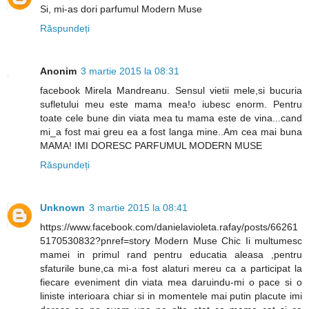
Si, mi-as dori parfumul Modern Muse
Răspundeți
Anonim
3 martie 2015 la 08:31
facebook Mirela Mandreanu. Sensul vietii mele,si bucuria
sufletului meu este mama mea!o iubesc enorm. Pentru
toate cele bune din viata mea tu mama este de vina...cand
mi_a fost mai greu ea a fost langa mine..Am cea mai buna
MAMA! IMI DORESC PARFUMUL MODERN MUSE
Răspundeți
Unknown
3 martie 2015 la 08:41
https://www.facebook.com/danielavioleta.rafay/posts/66261
5170530832?pnref=story Modern Muse Chic Ii multumesc
mamei in primul rand pentru educatia aleasa ,pentru
sfaturile bune,ca mi-a fost alaturi mereu ca a participat la
fiecare eveniment din viata mea daruindu-mi o pace si o
liniste interioara chiar si in momentele mai putin placute imi