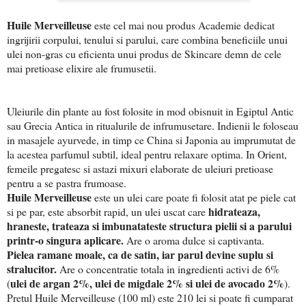
Huile Merveilleuse
este c
el mai nou produs Academie dedicat
ingrijirii corpului, tenului si parului, care combina beneficiile unui
ulei non-gras cu eficienta unui produs de Skincare demn de cele
mai pretioase elixire ale frumusetii.
Uleiurile din plante au fost folosite in mod obisnuit in Egiptul Antic
sau Grecia Antica in ritualurile de infrumusetare. Indienii le foloseau
in masajele ayurvede, in timp ce China si Japonia au imprumutat de
la acestea parfumul subtil, ideal pentru relaxare optima. In Orient,
femeile pregatesc si astazi mixuri elaborate de uleiuri pretioase
pentru a se pastra frumoase.
Huile Merveilleuse
este u
n ulei care poate fi folosit atat pe piele cat
hidrateaza,
si pe par, este absorbit rapid, un ulei uscat care
hraneste, trateaza si imbunatateste structura pielii si a parului
printr-o singura aplicare.
Are o aroma dulce si captivanta.
Pielea ramane moale, ca de satin, iar parul devine suplu si
stralucitor.
Are o concentratie totala in ingredienti activi de 6%
ulei de argan 2%, ulei de migdale 2% si ulei de avocado 2%
(
).
Pretul Huile Merveilleuse (100 ml) este 210 lei si poate fi cumparat