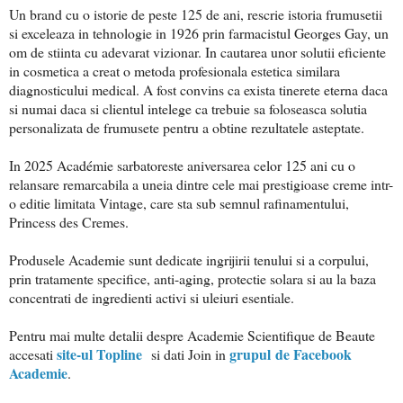
Un brand cu o istorie de peste 125 de ani, rescrie istoria frumusetii
si exceleaza in tehnologie in 1926 prin farmacistul Georges Gay, un
om de stiinta cu adevarat vizionar. In cautarea unor solutii eficiente
in cosmetica a creat o metoda profesionala estetica similara
diagnosticului medical. A fost convins ca exista tinerete eterna daca
si numai daca si clientul intelege ca trebuie sa foloseasca solutia
personalizata de frumusete pentru a obtine rezultatele asteptate.
In 2025 Académie sarbatoreste aniversarea celor 125 ani cu o
relansare remarcabila a uneia dintre cele mai prestigioase creme intr-
o editie limitata Vintage, care sta sub semnul rafinamentului,
Princess des Cremes.
Produsele Academie sunt dedicate ingrijirii tenului si a corpului,
prin tratamente specifice, anti-aging, protectie solara si au la baza
concentrati de ingredienti activi si uleiuri esentiale.
Pentru mai multe detalii despre Academie Scientifique de Beaute
site-ul Topline
grupul de Facebook
accesati
si dati Join in
Academie
.