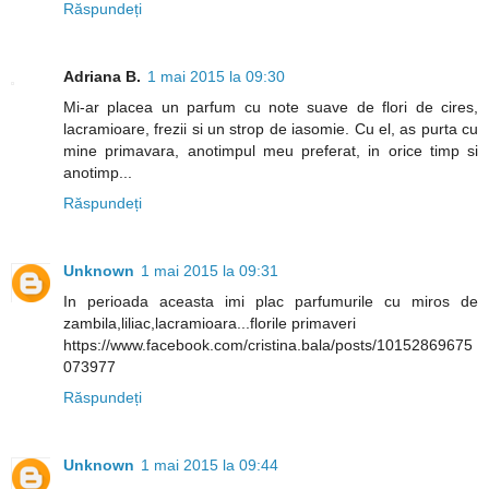
Răspundeți
Adriana B.
1 mai 2015 la 09:30
Mi-ar placea un parfum cu note suave de flori de cires,
lacramioare, frezii si un strop de iasomie. Cu el, as purta cu
mine primavara, anotimpul meu preferat, in orice timp si
anotimp...
Răspundeți
Unknown
1 mai 2015 la 09:31
In perioada aceasta imi plac parfumurile cu miros de
zambila,liliac,lacramioara...florile primaveri
https://www.facebook.com/cristina.bala/posts/10152869675
073977
Răspundeți
Unknown
1 mai 2015 la 09:44