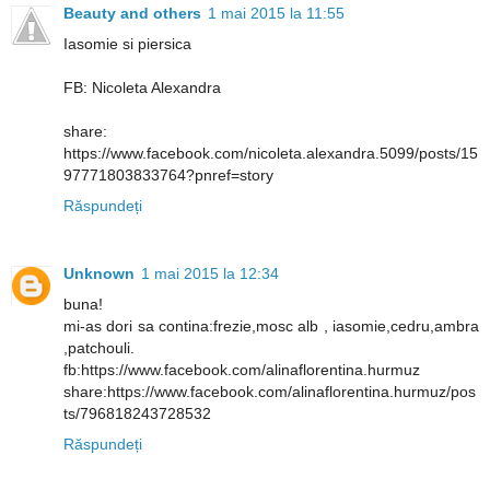
Beauty and others
1 mai 2015 la 11:55
Iasomie si piersica
FB: Nicoleta Alexandra
share:
https://www.facebook.com/nicoleta.alexandra.5099/posts/15
97771803833764?pnref=story
Răspundeți
Unknown
1 mai 2015 la 12:34
buna!
mi-as dori sa contina:frezie,mosc alb , iasomie,cedru,ambra
,patchouli.
fb:https://www.facebook.com/alinaflorentina.hurmuz
share:https://www.facebook.com/alinaflorentina.hurmuz/pos
ts/796818243728532
Răspundeți