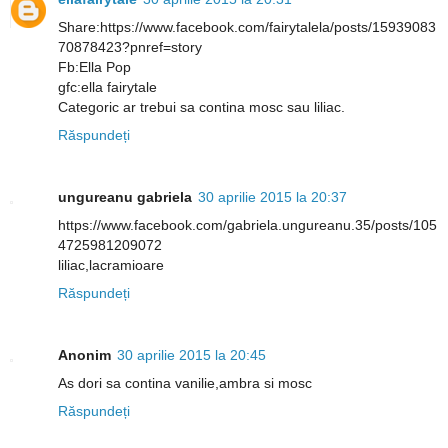
Share:https://www.facebook.com/fairytalela/posts/15939083
70878423?pnref=story
Fb:Ella Pop
gfc:ella fairytale
Categoric ar trebui sa contina mosc sau liliac.
Răspundeți
ungureanu gabriela
30 aprilie 2015 la 20:37
https://www.facebook.com/gabriela.ungureanu.35/posts/105
4725981209072
liliac,lacramioare
Răspundeți
Anonim
30 aprilie 2015 la 20:45
As dori sa contina vanilie,ambra si mosc
Răspundeți