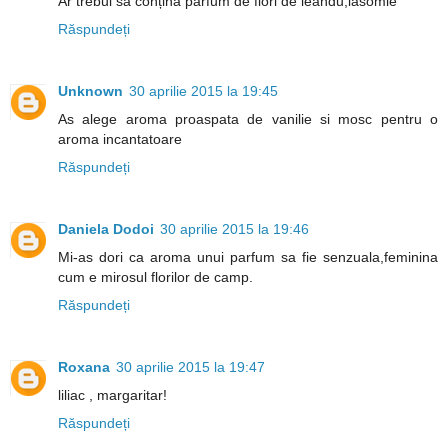
Ar trebui sa conțină parfum de flori de leandu,iasomie
Răspundeți
Unknown
30 aprilie 2015 la 19:45
As alege aroma proaspata de vanilie si mosc pentru o
aroma incantatoare
Răspundeți
Daniela Dodoi
30 aprilie 2015 la 19:46
Mi-as dori ca aroma unui parfum sa fie senzuala,feminina
cum e mirosul florilor de camp.
Răspundeți
Roxana
30 aprilie 2015 la 19:47
liliac , margaritar!
Răspundeți