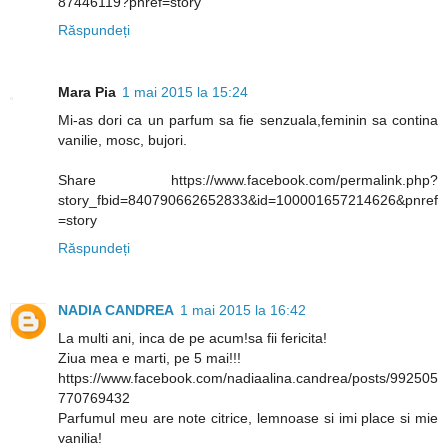
87446119?pnref=story
Răspundeți
Mara Pia
1 mai 2015 la 15:24
Mi-as dori ca un parfum sa fie senzuala,feminin sa contina
vanilie, mosc, bujori.
Share https://www.facebook.com/permalink.php?
story_fbid=840790662652833&id=100001657214626&pnref
=story
Răspundeți
NADIA CANDREA
1 mai 2015 la 16:42
La multi ani, inca de pe acum!sa fii fericita!
Ziua mea e marti, pe 5 mai!!!
https://www.facebook.com/nadiaalina.candrea/posts/992505
770769432
Parfumul meu are note citrice, lemnoase si imi place si mie
vanilia!