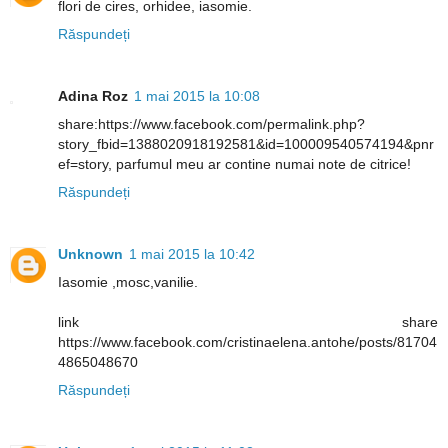
flori de cires, orhidee, iasomie.
Răspundeți
Adina Roz
1 mai 2015 la 10:08
share:https://www.facebook.com/permalink.php?
story_fbid=1388020918192581&id=100009540574194&pnr
ef=story, parfumul meu ar contine numai note de citrice!
Răspundeți
Unknown
1 mai 2015 la 10:42
Iasomie ,mosc,vanilie.
link share
https://www.facebook.com/cristinaelena.antohe/posts/81704
4865048670
Răspundeți