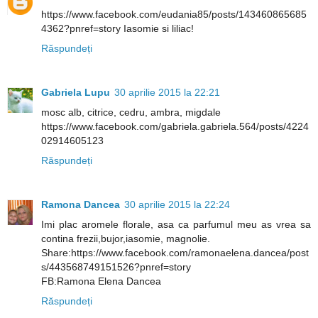
https://www.facebook.com/eudania85/posts/143460865685
4362?pnref=story Iasomie si liliac!
Răspundeți
Gabriela Lupu
30 aprilie 2015 la 22:21
mosc alb, citrice, cedru, ambra, migdale
https://www.facebook.com/gabriela.gabriela.564/posts/4224
02914605123
Răspundeți
Ramona Dancea
30 aprilie 2015 la 22:24
Imi plac aromele florale, asa ca parfumul meu as vrea sa
contina frezii,bujor,iasomie, magnolie.
Share:https://www.facebook.com/ramonaelena.dancea/post
s/443568749151526?pnref=story
FB:Ramona Elena Dancea
Răspundeți