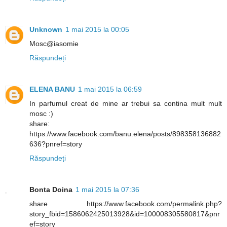
Unknown
1 mai 2015 la 00:05
Mosc@iasomie
Răspundeți
ELENA BANU
1 mai 2015 la 06:59
In parfumul creat de mine ar trebui sa contina mult mult
mosc :)
share:
https://www.facebook.com/banu.elena/posts/898358136882
636?pnref=story
Răspundeți
Bonta Doina
1 mai 2015 la 07:36
share https://www.facebook.com/permalink.php?
story_fbid=1586062425013928&id=100008305580817&pnr
ef=story