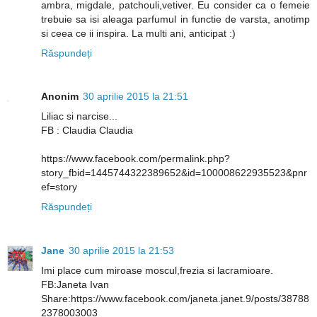
ambra, migdale, patchouli,vetiver. Eu consider ca o femeie
trebuie sa isi aleaga parfumul in functie de varsta, anotimp
si ceea ce ii inspira. La multi ani, anticipat :)
Răspundeți
Anonim
30 aprilie 2015 la 21:51
Liliac si narcise...
FB : Claudia Claudia
https://www.facebook.com/permalink.php?
story_fbid=1445744322389652&id=100008622935523&pnr
ef=story
Răspundeți
Jane
30 aprilie 2015 la 21:53
Imi place cum miroase moscul,frezia si lacramioare.
FB:Janeta Ivan
Share:https://www.facebook.com/janeta.janet.9/posts/38788
2378003003