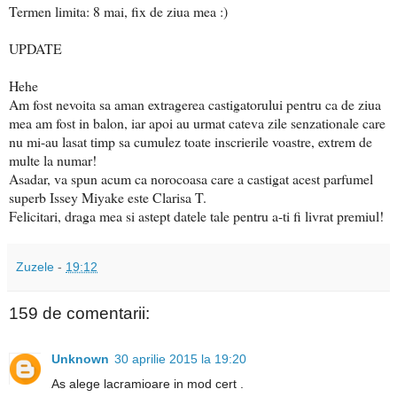
Termen limita: 8 mai, fix de ziua mea :)
UPDATE
Hehe
Am fost nevoita sa aman extragerea castigatorului pentru ca de ziua
mea am fost in balon, iar apoi au urmat cateva zile senzationale care
nu mi-au lasat timp sa cumulez toate inscrierile voastre, extrem de
multe la numar!
Asadar, va spun acum ca norocoasa care a castigat acest parfumel
superb Issey Miyake este Clarisa T.
Felicitari, draga mea si astept datele tale pentru a-ti fi livrat premiul!
Zuzele
-
19:12
159 de comentarii:
Unknown
30 aprilie 2015 la 19:20
As alege lacramioare in mod cert .