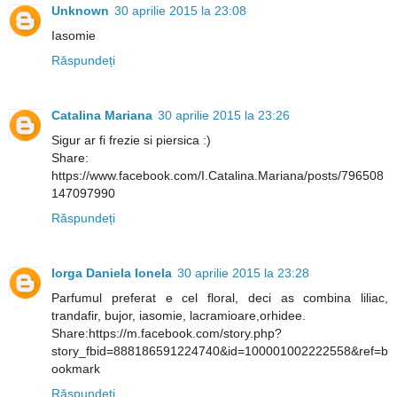
Unknown
30 aprilie 2015 la 23:08
Iasomie
Răspundeți
Catalina Mariana
30 aprilie 2015 la 23:26
Sigur ar fi frezie si piersica :)
Share:
https://www.facebook.com/I.Catalina.Mariana/posts/796508
147097990
Răspundeți
Iorga Daniela Ionela
30 aprilie 2015 la 23:28
Parfumul preferat e cel floral, deci as combina liliac,
trandafir, bujor, iasomie, lacramioare,orhidee.
Share:https://m.facebook.com/story.php?
story_fbid=888186591224740&id=100001002222558&ref=b
ookmark
Răspundeți