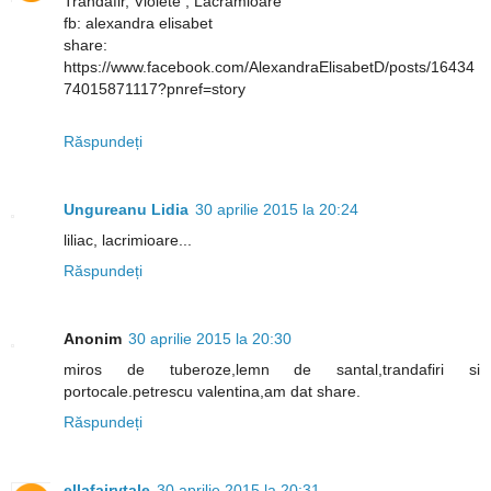
Trandafir, Violete , Lacramioare
fb: alexandra elisabet
share:
https://www.facebook.com/AlexandraElisabetD/posts/16434
74015871117?pnref=story
Răspundeți
Ungureanu Lidia
30 aprilie 2015 la 20:24
liliac, lacrimioare...
Răspundeți
Anonim
30 aprilie 2015 la 20:30
miros de tuberoze,lemn de santal,trandafiri si
portocale.petrescu valentina,am dat share.
Răspundeți
ellafairytale
30 aprilie 2015 la 20:31