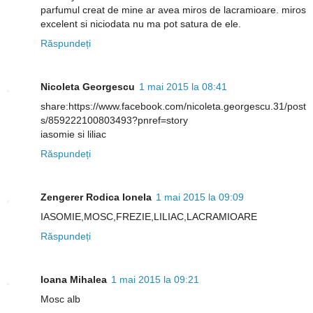
parfumul creat de mine ar avea miros de lacramioare. miros
excelent si niciodata nu ma pot satura de ele.
Răspundeți
Nicoleta Georgescu
1 mai 2015 la 08:41
share:https://www.facebook.com/nicoleta.georgescu.31/post
s/859222100803493?pnref=story
iasomie si liliac
Răspundeți
Zengerer Rodica Ionela
1 mai 2015 la 09:09
IASOMIE,MOSC,FREZIE,LILIAC,LACRAMIOARE
Răspundeți
Ioana Mihalea
1 mai 2015 la 09:21
Mosc alb