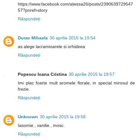
https://www.facebook.com/alwssa26/posts/2390639729547
57?pnref=story
Răspundeți
Durac Mihaela
30 aprilie 2015 la 19:54
as alege lacramioarele si orhideea
Răspundeți
Popescu Ioana Cristina
30 aprilie 2015 la 19:57
Imi plac foarte mult aromele florale, in special mirosul de
frezie.
Răspundeți
Unknown
30 aprilie 2015 la 19:58
Iasomie , vanilie , mosc.
Răspundeți