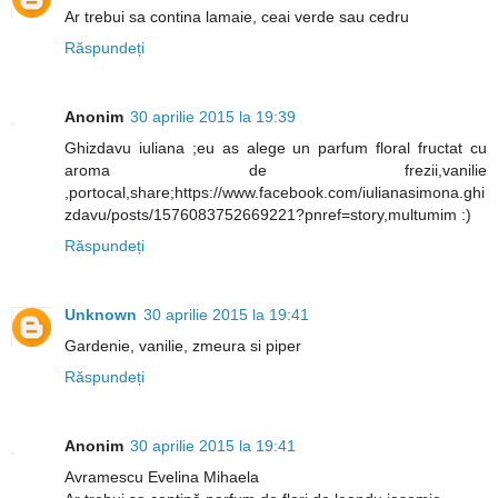
Ar trebui sa contina lamaie, ceai verde sau cedru
Răspundeți
Anonim
30 aprilie 2015 la 19:39
Ghizdavu iuliana ;eu as alege un parfum floral fructat cu
aroma de frezii,vanilie
,portocal,share;https://www.facebook.com/iulianasimona.ghi
zdavu/posts/1576083752669221?pnref=story,multumim :)
Răspundeți
Unknown
30 aprilie 2015 la 19:41
Gardenie, vanilie, zmeura si piper
Răspundeți
Anonim
30 aprilie 2015 la 19:41
Avramescu Evelina Mihaela