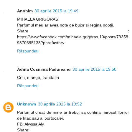
Anonim
30 aprilie 2015 la 19:49
MIHAELA GRIGORAS
Parfumul meu ar avea note de bujor si regina noptii.
Share :
https://www.facebook.com/mihaela.grigoras.10/posts/79358
9370695133?pnref=story
Răspundeți
Adina Cosmina Padureanu
30 aprilie 2015 la 19:50
Crin, mango, trandafiri
Răspundeți
Unknown
30 aprilie 2015 la 19:52
Parfumul creat de mine ar trebui sa contina mirosul florilor
de liliac sau al portocalei.
FB: Alwssa Aly
Share: