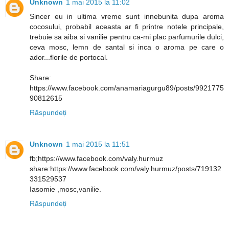
Unknown
1 mai 2015 la 11:02
Sincer eu in ultima vreme sunt innebunita dupa aroma
cocosului, probabil aceasta ar fi printre notele principale,
trebuie sa aiba si vanilie pentru ca-mi plac parfumurile dulci,
ceva mosc, lemn de santal si inca o aroma pe care o
ador...florile de portocal.
Share:
https://www.facebook.com/anamariagurgu89/posts/9921775
90812615
Răspundeți
Unknown
1 mai 2015 la 11:51
fb;https://www.facebook.com/valy.hurmuz
share:https://www.facebook.com/valy.hurmuz/posts/719132
331529537
Iasomie ,mosc,vanilie.
Răspundeți