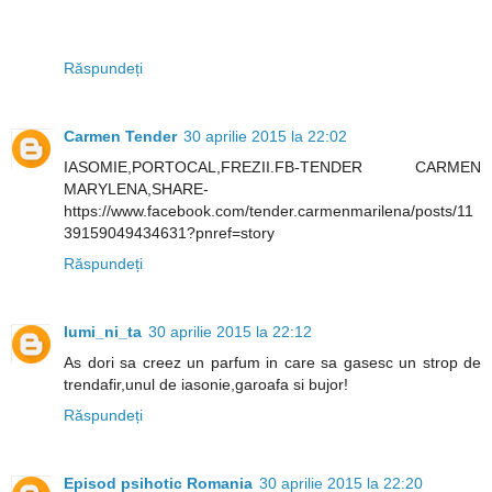
Răspundeți
Carmen Tender
30 aprilie 2015 la 22:02
IASOMIE,PORTOCAL,FREZII.FB-TENDER CARMEN
MARYLENA,SHARE-
https://www.facebook.com/tender.carmenmarilena/posts/11
39159049434631?pnref=story
Răspundeți
lumi_ni_ta
30 aprilie 2015 la 22:12
As dori sa creez un parfum in care sa gasesc un strop de
trendafir,unul de iasonie,garoafa si bujor!
Răspundeți
Episod psihotic Romania
30 aprilie 2015 la 22:20