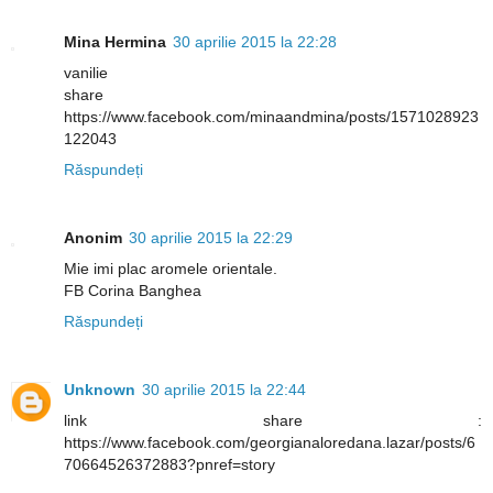
Mina Hermina
30 aprilie 2015 la 22:28
vanilie
share
https://www.facebook.com/minaandmina/posts/1571028923
122043
Răspundeți
Anonim
30 aprilie 2015 la 22:29
Mie imi plac aromele orientale.
FB Corina Banghea
Răspundeți
Unknown
30 aprilie 2015 la 22:44
link share :
https://www.facebook.com/georgianaloredana.lazar/posts/6
70664526372883?pnref=story