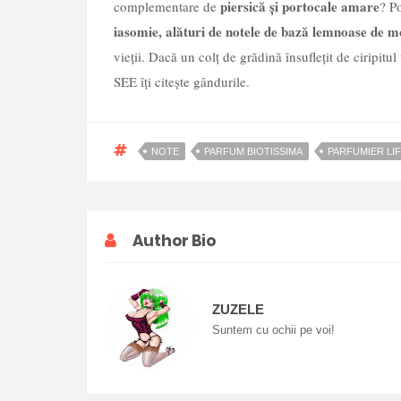
piersică și portocale amare
complementare de
? P
iasomie, alături de notele de bază lemnoase de m
vieții. Dacă un colț de grădină însuflețit de ciripitul
SEE îți citește gândurile.
NOTE
PARFUM BIOTISSIMA
PARFUMIER LI
Author Bio
ZUZELE
Suntem cu ochii pe voi!