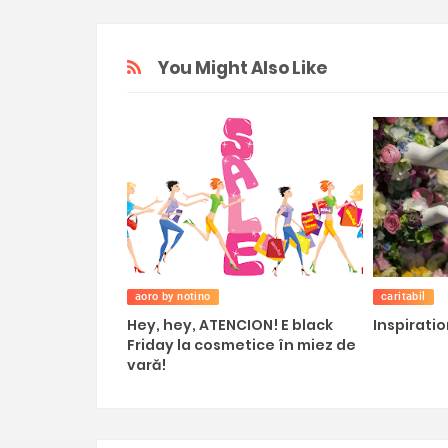
You Might Also Like
aoro by notino
caritabil
Hey, hey, ATENCION! E black
Inspirati
Friday la cosmetice în miez de
vară!