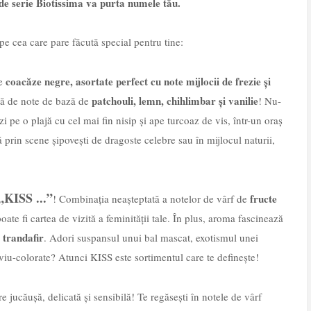
de serie Biotissima va purta numele tău.
pe cea care pare făcută special pentru tine:
coacăze negre, asortate perfect cu note mijlocii de frezie și
de
patchouli, lemn, chihlimbar și vanilie
ă de note de bază de
! Nu-
i pe o plajă cu cel mai fin nisip și ape turcoaz de vis, într-un oraș
 prin scene șipovești de dragoste celebre sau în mijlocul naturii,
„KISS ...”
fructe
! Combinația neașteptată a notelor de vârf de
oate fi cartea de vizită a feminității tale. În plus, aroma fascinează
i trandafir
. Adori suspansul unui bal mascat, exotismul unei
r viu-colorate? Atunci KISS este sortimentul care te definește!
e jucăușă, delicată și sensibilă! Te regăsești în notele de vârf