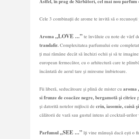
Astfel, în prag de Sărbători, cel mai nou parfum 
Cele 3 combinații de arome te invită să o recunoști 
„LOVE ...”
Aroma
te învăluie cu note de vârf 
trandafir.
Complexitatea parfumului este completat
ți mai rămâne decât să închizi ochii și să te imaginez
european fermecător, cu o arhitectură care te plimbă
încântată de aerul tare și miresme îmbietoare.
aroma
Fii liberă, seducătoare și plină de mister cu
si frunze de coacăze negre, bergamotă și citrice
p
crin, iasomie, caisă ș
și datorită notelor mijlocii de
călătorii de vară sau gustul intens al cocktail-urilo
„SEE ...”
Parfumul
îți vine mănușă dacă ești o fir