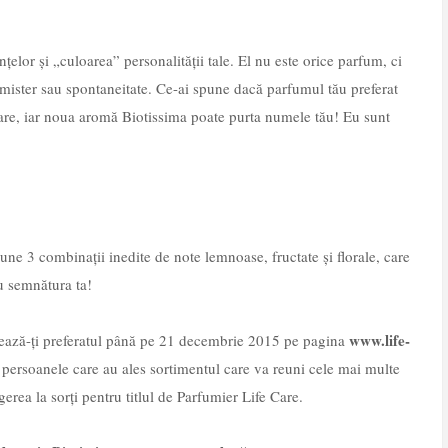
țelor și „culoarea” personalității tale. El nu este orice parfum, ci
, mister sau spontaneitate. Ce-ai spune dacă parfumul tău preferat
are, iar noua aromă Biotissima poate purta numele tău! Eu sunt
une 3 combinații inedite de note lemnoase, fructate și florale, care
cu semnătura ta!
www.life-
tează-ți preferatul până pe 21 decembrie 2015 pe pagina
e persoanele care au ales sortimentul care va reuni cele mai multe
gerea la sorți pentru titlul de Parfumier Life Care.