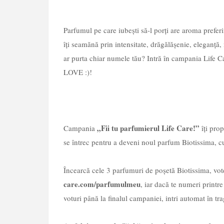
Parfumul pe care iubești să-l porți are aroma preferin
îți seamănă prin intensitate, drăgălășenie, eleganță
ar purta chiar numele tău? Intră în campania Life C
LOVE :)!
„Fii tu parfumierul Life Care!”
Campania
îți prop
se întrec pentru a deveni noul parfum Biotissima, 
Încearcă cele 3 parfumuri de poșetă Biotissima, vo
care.com/parfumulmeu
, iar dacă te numeri printr
voturi până la finalul campaniei, intri automat în tra