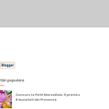
tări populare
Concurs Le Petit Marseillais: 5 premii x
8 bunatati din Provence