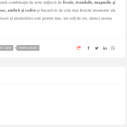
frezie, trandafir, magnolie și
oartă combinația de note mijlocii de
osc, ambră și cedru
și bucură-te de cele mai fericite momente ale
 vesel al păsărelelor este pentru tine, un colț de rai, atunci aroma
FE CARE
PARFUMURI