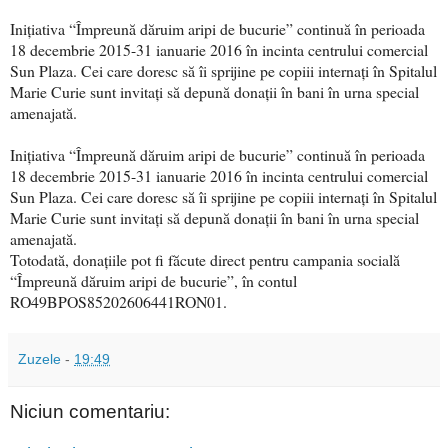
Inițiativa “Împreună dăruim aripi de bucurie” continuă în perioada
18 decembrie 2015-31 ianuarie 2016 în incinta centrului comercial
Sun Plaza. Cei care doresc să îi sprijine pe copiii internați în Spitalul
Marie Curie sunt invitați să depună donații în bani în urna special
amenajată.
Inițiativa “Împreună dăruim aripi de bucurie” continuă în perioada
18 decembrie 2015-31 ianuarie 2016 în incinta centrului comercial
Sun Plaza. Cei care doresc să îi sprijine pe copiii internați în Spitalul
Marie Curie sunt invitați să depună donații în bani în urna special
amenajată.
Totodată, donațiile pot fi făcute direct pentru campania socială
“Împreună dăruim aripi de bucurie”, în contul
RO49BPOS85202606441RON01.
Zuzele
-
19:49
Niciun comentariu: