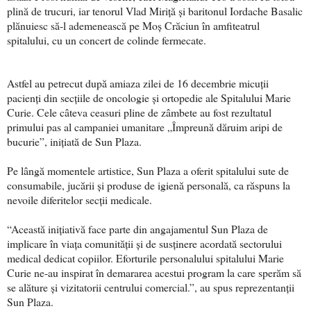
plină de trucuri, iar tenorul Vlad Miriță și baritonul Iordache Basalic
plănuiesc să-l ademenească pe Moș Crăciun în amfiteatrul
spitalului, cu un concert de colinde fermecate.
Astfel au petrecut după amiaza zilei de 16 decembrie micuții
pacienți din secțiile de oncologie și ortopedie ale Spitalului Marie
Curie. Cele câteva ceasuri pline de zâmbete au fost rezultatul
primului pas al campaniei umanitare „Împreună dăruim aripi de
bucurie”, inițiată de Sun Plaza.
Pe lângă momentele artistice, Sun Plaza a oferit spitalului sute de
consumabile, jucării și produse de igienă personală, ca răspuns la
nevoile diferitelor secții medicale.
“Această inițiativă face parte din angajamentul Sun Plaza de
implicare în viața comunității și de susținere acordată sectorului
medical dedicat copiilor. Eforturile personalului spitalului Marie
Curie ne-au inspirat în demararea acestui program la care sperăm să
se alăture și vizitatorii centrului comercial.”, au spus reprezentanții
Sun Plaza.