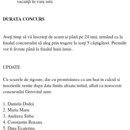
vacanţă în vara asta
DURATA CONCURS
Aveţi timp să vă înscrieţi de acum şi până pe 24 mai, urmând ca la
finalul concursului să aleg prin tragere la sorţi 5 câştigători.
Premiile
vor fi livrate p
ână la finalul lunii iunie.
UPDATE
Cu scuzele de rigoare, dar cu promisiunea ca am luat in calcul si
inscrierile venite dupa data limita afisata initial, aflati ca norocosii
concursului Gerovital sunt:
1. Daniela Dodoi
2. Maria Maru
3. Andreea Sirba
4. Constantin Roxana
5. Dinu Ecaterina