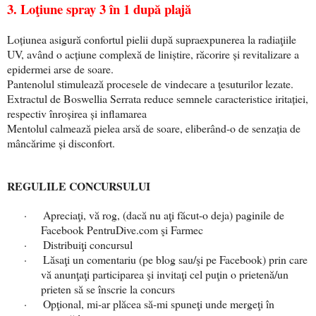
3. Loţiune spray 3 în 1 după plajă
Lo
ț
iunea asigură confortul pielii după supraexpunerea la radiaţiile
UV, având o ac
ț
iune complexă de lini
ș
tire, răcorire
ș
i revitalizare a
epidermei arse de soare.
Pantenolul stimulează procesele de vindecare a ţesuturilor lezate.
Extractul de Boswellia Serrata reduce semnele caracteristice irita
ț
iei,
respectiv înro
ș
irea
ș
i inflamarea
Mentolul calmează pielea arsă de soare, eliberând-o de senza
ț
ia de
mâncărime
ș
i disconfort.
REGULILE CONCURSULUI
·
Apreciaţi, vă rog, (dacă nu aţi făcut-o deja) paginile de
Facebook PentruDive.com şi Farmec
·
Distribuiţi concursul
·
Lăsaţi un comentariu (pe blog sau/şi pe Facebook) prin care
vă anunţaţi participarea şi invitaţi cel puţin o prietenă/un
prieten să se înscrie la concurs
·
Opţional, mi-ar plăcea să-mi spuneţi unde mergeţi în