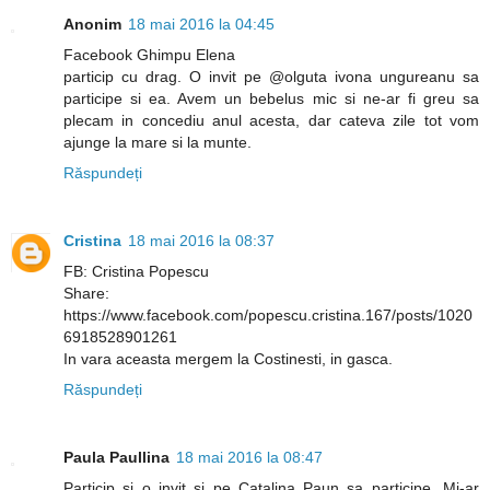
Anonim
18 mai 2016 la 04:45
Facebook Ghimpu Elena
particip cu drag. O invit pe @olguta ivona ungureanu sa
participe si ea. Avem un bebelus mic si ne-ar fi greu sa
plecam in concediu anul acesta, dar cateva zile tot vom
ajunge la mare si la munte.
Răspundeți
Cristina
18 mai 2016 la 08:37
FB: Cristina Popescu
Share:
https://www.facebook.com/popescu.cristina.167/posts/1020
6918528901261
In vara aceasta mergem la Costinesti, in gasca.
Răspundeți
Paula Paullina
18 mai 2016 la 08:47
Particip si o invit si pe Catalina Paun sa participe. Mi-ar