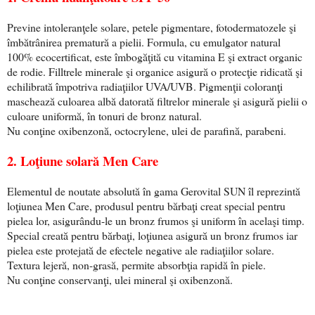
Previne intoleranţele solare, petele pigmentare, fotodermatozele şi
îmbătrânirea prematură a pielii. Formula, cu emulgator natural
100% ecocertificat, este îmbogăţită cu vitamina E şi extract organic
de rodie. Filltrele minerale şi organice asigură o protecţie ridicată şi
echilibrată împotriva radiaţiilor UVA/UVB. Pigmenţii coloranţi
maschează culoarea albă datorată filtrelor minerale şi asigură pielii o
culoare uniformă, în tonuri de bronz natural.
Nu conţine oxibenzonă, octocrylene, ulei de parafină, parabeni.
2. Loţiune solară Men Care
Elementul de noutate absolută în gama Gerovital SUN îl reprezintă
loţiunea Men Care, produsul pentru bărbaţi creat special pentru
pielea lor, asigurându-le un bronz frumos şi uniform în acelaşi timp.
Special creată pentru bărbaţi, loţiunea asigură un bronz frumos iar
pielea este protejată de efectele negative ale radiaţiilor solare.
Textura lejeră, non-grasă, permite absorbţia rapidă în piele.
Nu conţine conservanţi, ulei mineral şi oxibenzonă.