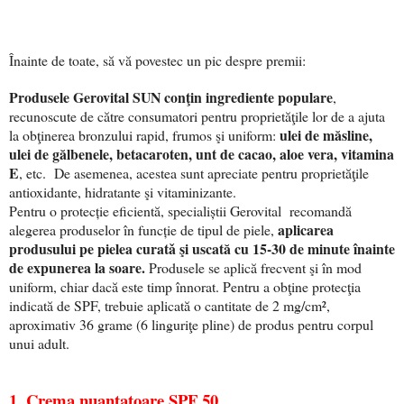
Înainte de toate, să vă povestec un pic despre premii:
Produsele Gerovital SUN conţin ingrediente populare
,
recunoscute de către consumatori pentru proprietăţile lor de a ajuta
ulei de măsline,
la obţinerea bronzului rapid, frumos şi uniform:
ulei de gălbenele, betacaroten, unt de cacao, aloe vera, vitamina
E
, etc. De asemenea, acestea sunt apreciate pentru proprietăţile
antioxidante, hidratante şi vitaminizante.
Pentru o protec
ț
ie eficientă, speciali
ș
tii Gerovital recomandă
aplicarea
alegerea produselor în func
ț
ie de tipul de piele,
produsului pe pielea curatǎ şi uscată cu 15-30 de minute înainte
de expunerea la soare.
Produsele se aplică frecvent şi în mod
uniform, chiar dacă este timp înnorat. Pentru a obţine protecţia
indicată de SPF, trebuie aplicată o cantitate de 2 mg/cm²,
aproximativ 36 grame (6 linguriţe pline) de produs pentru corpul
unui adult.
1. Crema nuanţatoare SPF 50