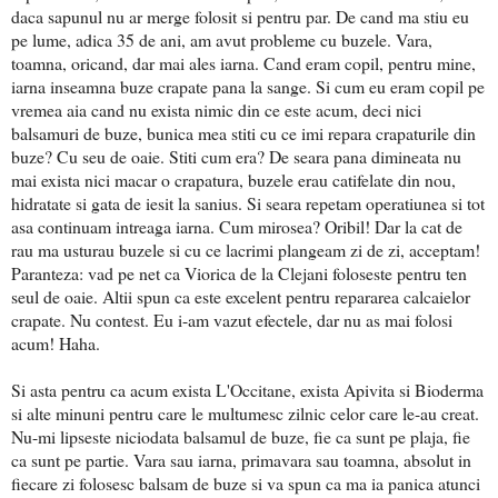
daca sapunul nu ar merge folosit si pentru par. De cand ma stiu eu
pe lume, adica 35 de ani, am avut probleme cu buzele. Vara,
toamna, oricand, dar mai ales iarna. Cand eram copil, pentru mine,
iarna inseamna buze crapate pana la sange. Si cum eu eram copil pe
vremea aia cand nu exista nimic din ce este acum, deci nici
balsamuri de buze, bunica mea stiti cu ce imi repara crapaturile din
buze? Cu seu de oaie. Stiti cum era? De seara pana dimineata nu
mai exista nici macar o crapatura, buzele erau catifelate din nou,
hidratate si gata de iesit la sanius. Si seara repetam operatiunea si tot
asa continuam intreaga iarna. Cum mirosea? Oribil! Dar la cat de
rau ma usturau buzele si cu ce lacrimi plangeam zi de zi, acceptam!
Paranteza: vad pe net ca Viorica de la Clejani foloseste pentru ten
seul de oaie. Altii spun ca este excelent pentru repararea calcaielor
crapate. Nu contest. Eu i-am vazut efectele, dar nu as mai folosi
acum! Haha.
Si asta pentru ca acum exista L'Occitane, exista Apivita si Bioderma
si alte minuni pentru care le multumesc zilnic celor care le-au creat.
Nu-mi lipseste niciodata balsamul de buze, fie ca sunt pe plaja, fie
ca sunt pe partie. Vara sau iarna, primavara sau toamna, absolut in
fiecare zi folosesc balsam de buze si va spun ca ma ia panica atunci