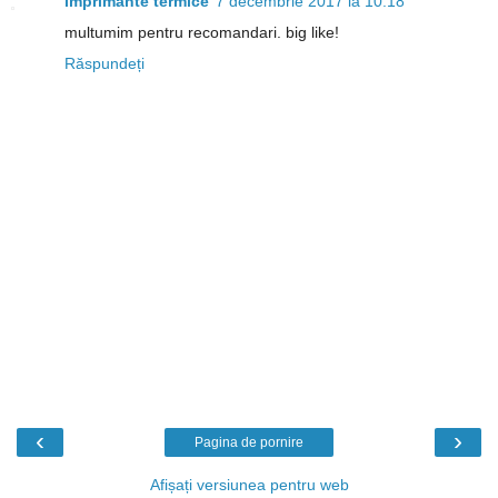
imprimante termice
7 decembrie 2017 la 10:18
multumim pentru recomandari. big like!
Răspundeți
‹
›
Pagina de pornire
Afișați versiunea pentru web