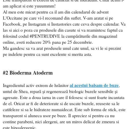
am aplicat si este yuuummm!
Al meu este micut pentru ca il am din calendarul de advent
L'Occitane pe care vi-l recomand din suflet. V-am aratat si pe
Facebook, pe Instagram si Instastories cate ceva despre calendar. Va
las si aici o poza cu produsele din casute si va reamintesc faptul ca
folosind codul #PENTRUDIVE la cumpărăturile din magazinul
online, aveti reducere 20% pana pe 25 decembrie.
Ma gandesc sa va arat produsele unul cate unul, sa vi le si prezint
pe indelete pentru ca sunt excelente si merita asta.
#2 Bioderma Atoderm
al acestui balsam de buze
Ingredientul activ extrem de hrănitor
,
untul de Shea, repară și regenerează biologic buzele sensibile şi
agresate. Este a doua iarna in care il folosesc si sunt foarte incantata
de el. Oricat ar fi de deteriorate si de uscate buzele, reuseste sa le
catifeleze si sa le hidrateze numaidecat. Este sub forma de stick, este
transparent si aluneca usor pe buze. Il apreciez si pentru ca nu
contine parabeni, nici alergeni, are un miros delicat de zmeura si
este hipoalergenic.