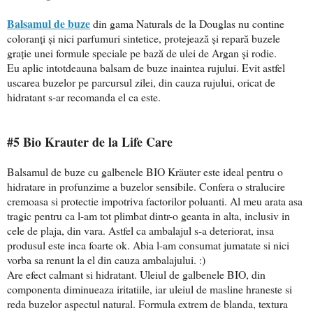
Balsamul de buze
din gama Naturals de la Douglas nu contine
coloranţi şi nici parfumuri sintetice, protejează şi repară buzele
grație unei formule speciale pe bază de ulei de Argan şi rodie.
Eu aplic intotdeauna balsam de buze inaintea rujului. Evit astfel
uscarea buzelor pe parcursul zilei, din cauza rujului, oricat de
hidratant s-ar recomanda el ca este.
#5 Bio Krauter de la Life Care
Balsamul de buze cu galbenele BIO Kräuter este ideal pentru o
hidratare in profunzime a buzelor sensibile. Confera o stralucire
cremoasa si protectie impotriva factorilor poluanti. Al meu arata asa
tragic pentru ca l-am tot plimbat dintr-o geanta in alta, inclusiv in
cele de plaja, din vara. Astfel ca ambalajul s-a deteriorat, insa
produsul este inca foarte ok. Abia l-am consumat jumatate si nici
vorba sa renunt la el din cauza ambalajului. :)
Are efect calmant si hidratant. Uleiul de galbenele BIO, din
componenta diminueaza iritatiile, iar uleiul de masline hraneste si
reda buzelor aspectul natural. Formula extrem de blanda, textura