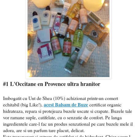
#1 L'Occitane en Provence ultra hranitor
Imbogatit cu Unt de Shea (10%) achizionat printr-un comert
acest Balsam de Buze
echitabil (big Like!),
certificat organic
hidrateaza, repara si protejeaza buzele uscate si crapate. Buzele tale
vor ramane suple, catifelate, cu o senzatie de confort. Pe langa
ingredientele care-l fac un produs senzational pe care buzele mele il
adora, are si un parfum tare placut, delicat.
Este transparent si extrem de catifelat si de hidradant. Chiar acum l-