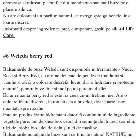
cremoasa si mirosul placut fac din mentinerea sanatatii buzelor o
placere zilnica.
Nu are culoare si un parfum natural, ce merge spre galbenele, insa
foarte discret.
site-ul Life
Informatii despre ingrediente, pret, cumparare, gasiti pe
Care.
#6 Weleda berry red
Balsamurile de buze Weleda sunt disponibile in trei nuante - Nude,
Rose și Berry Red, cu arome delicate de petale de trandafiri și
vanilie si oferă o colorare discretă, luciu, dar si hidratare și protecție
naturală, pentru buze fine și moi pe tot parcursul zilei.
Eu am nuanta berry red si este fix ceea ce-mi trebuie mie. Are o
culoare foarte discreta, in ton cu cea a buzelor, doar foarte usor
nuantata spre rozaliu.
Este un produs foarte hidratatant datorită conținutului de ingrediente
vegetale pure: unt de shea bio, ceară din semințe de floarea soarelui,
ulei de jojoba bio, ulei de ricin și ulei de masline.
Balsamurile nuanțate de buze sunt certificate natural NATRUE, nu