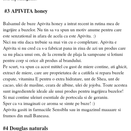
#3 APIVITA honey
Balsamul de buze Apivita honey a intrat recent in rutina mea de
ingrijire a buzelor. Nu tin sa va spun un motiv anume pentru care
este senzational in afara de acela ca este Apivita. :)
Nici nu stiu daca trebuie sa mai vin cu o completare. Apivita e
Apivita si nu cred ca s-a fabricat pana in ziua de azi un produs care
sa nu placa unui om, de la cremele de plaja la sampoane si lotiuni
pentru corp si orice alt produs al brandului.
Pe scurt, va spun ca acest mititel cu gust de miere contine, ati ghicit,
extract de miere, care are proprietatea de a catifela si repara buzele
crapate, vitamina E pentru o extra hidratare, unt de Shea, unt de
cacao, ulei de masline, ceara de albine, ulei de jojoba. Toate acestea
sunt ingredientele ideale ale unui produs pentru ingrijirea buzelor!
Si mai contine uleiuri esentiale de portocala si de geraniu.
Sper ca va imaginati ce aroma se simte pe buze! :)
Apivita gasiti in farmaciile Sensiblu sau in magazinul maaaare si
frumos din mall Baneasa.
#4 Douglas naturals