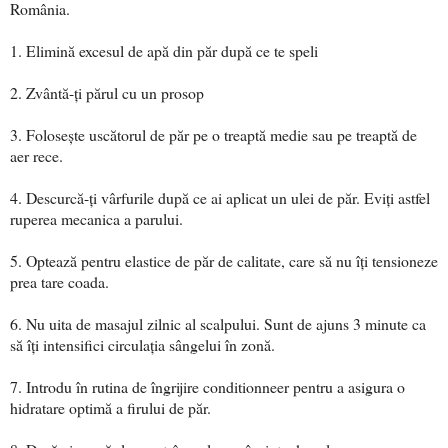
România.
1. Elimină excesul de apă din păr după ce te speli
2. Zvântă-ți părul cu un prosop
3. Folosește uscătorul de păr pe o treaptă medie sau pe treaptă de
aer rece.
4. Descurcă-ți vârfurile după ce ai aplicat un ulei de păr. Eviți astfel
ruperea mecanica a parului.
5. Optează pentru elastice de păr de calitate, care să nu îți tensioneze
prea tare coada.
6. Nu uita de masajul zilnic al scalpului. Sunt de ajuns 3 minute ca
să îți intensifici circulația sângelui în zonă.
7. Introdu în rutina de îngrijire conditionneer pentru a asigura o
hidratare optimă a firului de păr.