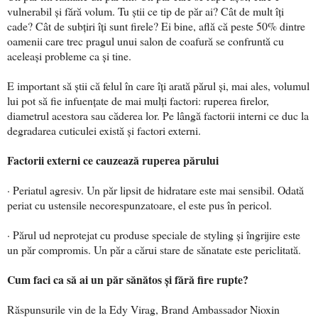
vulnerabil și fără volum. Tu știi ce tip de păr ai? Cât de mult îți
cade? Cât de subțiri îți sunt firele? Ei bine, află că peste 50% dintre
oamenii care trec pragul unui salon de coafură se confruntă cu
aceleași probleme ca și tine.
E important să știi că felul în care îți arată părul și, mai ales, volumul
lui pot să fie infuențate de mai mulți factori: ruperea firelor,
diametrul acestora sau căderea lor. Pe lângă factorii interni ce duc la
degradarea cuticulei există și factori externi.
Factorii externi ce cauzează ruperea părului
· Periatul agresiv. Un păr lipsit de hidratare este mai sensibil. Odată
periat cu ustensile necorespunzatoare, el este pus în pericol.
· Părul ud neprotejat cu produse speciale de styling și îngrijire este
un păr compromis. Un păr a cărui stare de sănatate este periclitată.
Cum faci ca să ai un păr sănătos și fără fire rupte?
Răspunsurile vin de la Edy Virag, Brand Ambassador Nioxin