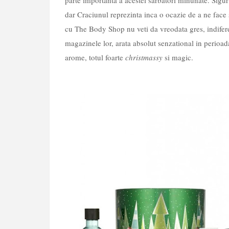
parte importanta a acestei sarbatori minunate. Sigur 
dar Craciunul reprezinta inca o ocazie de a ne face 
cu The Body Shop nu veti da vreodata gres, indiferen
magazinele lor, arata absolut senzational in perioada
arome, totul foarte
christmassy
si magic.