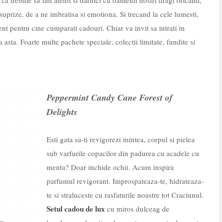
ca trebuie sa fim atenti si darnici cu oamenii nostri dragi oricand,
suprize, de a ne imbratisa si emotiona. Si trecand la cele lumesti,
t pentru cine cumparati cadouri. Chiar va invit sa intrati in
 asta. Foarte multe pachete speciale, colectii limitate, fundite si
Peppermint Candy Cane Forest of
Delights
Esti gata sa-ti revigorezi mintea, corpul si pielea
sub varfurile copacilor din padurea cu acadele cu
menta? Doar inchide ochii. Acum inspira
parfumul revigorant. Improspateaza-te, hidrateaza-
te si straluceste cu rasfaturile noastre tot Craciunul.
Setul cadou de lux
cu miros dulceag de