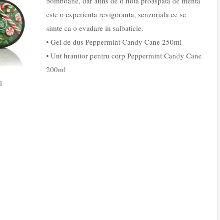
bomboane, dar atins de o nota proaspata de menta
este o experienta revigoranta, senzoriala ce se
simte ca o evadare in salbaticie.
• Gel de dus Peppermint Candy Cane 250ml
• Unt hranitor pentru corp Peppermint Candy Cane
200ml
l