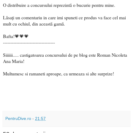
O distribuire a concursului reprezintă o bucurie pentru mine.
Lăsați un comentariu in care imi spuneti ce produs va face cel mai
mult cu ochiul, din această gamă.
Bafta!💗💗💗
-----------------------------------
Siiiiii..... castigatoarea concursului de pe blog este Roman Nicoleta
Ana Maria!
Multumesc si ramaneti aproape, ca urmeaza si alte surprize!
PentruDive.ro
-
21:57