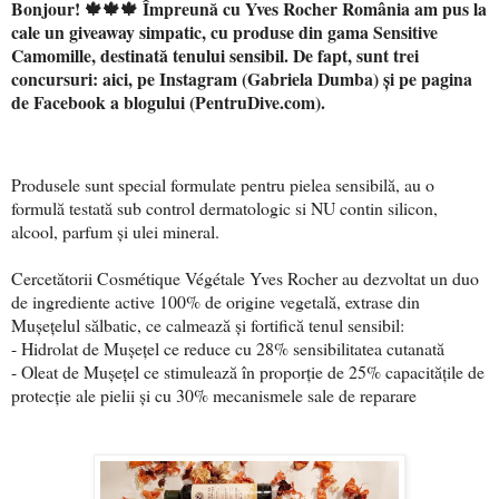
Bonjour! 🍁🍁🍁 Împreună cu Yves Rocher România am pus la
cale un giveaway simpatic, cu produse din gama Sensitive
Camomille, destinată tenului sensibil. De fapt, sunt trei
concursuri: aici, pe Instagram (Gabriela Dumba) și pe pagina
de Facebook a blogului (PentruDive.com).
Produsele sunt special formulate pentru pielea sensibilă, au o
formulă testată sub control dermatologic si NU contin silicon,
alcool, parfum și ulei mineral.
Cercetătorii Cosmétique Végétale Yves Rocher au dezvoltat un duo
de ingrediente active 100% de origine vegetală, extrase din
Mușețelul sălbatic, ce calmează și fortifică tenul sensibil:
- Hidrolat de Mușeţel ce reduce cu 28% sensibilitatea cutanată
- Oleat de Mușeţel ce stimulează în proporţie de 25% capacităţile de
protecţie ale pielii și cu 30% mecanismele sale de reparare