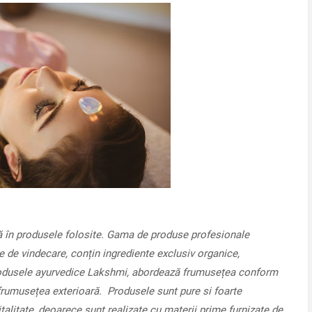
stă în produsele folosite. Gama de produse profesionale
e de vindecare, conțin ingrediente exclusiv organice,
 Produsele ayurvedice Lakshmi, abordează frumusețea conform
frumusețea exterioară.
Produsele sunt pure si foarte
italitate, deoarece sunt realizate cu materii prime furnizate de