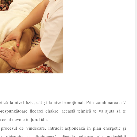
tică la nivel fizic, cât și la nivel emoțional. Prin combinarea a 7
orespunzătoare fiecărei chakre, această tehnică te va ajuta să te
 ce ai nevoie în jurul tău.
r procesul de vindecare, întrucât acţionează în plan energetic şi
elor obişnuite şi diminuează efectele adverse ale majorităţii