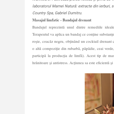
laboratorul Mamei Natură: extracte din ierburi, se
Country Spa, Gabriel Dumitru.
Masajul limfatic - Bandajul drenant
Bandajul reprezintă unul dintre remediile ideale
Terapeutul va aplica un bandaj ce conține substanțe
roșie, coacăz negru, obținând un cocktail drenant ca
o altă compoziție din rubarbă, păpădie, ceai verde, 
participă la producția de limfă). Acest tip de mas
hrănitoare și antistress. Acțiunea sa este eficientă și 