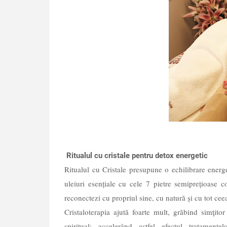
Ritualul cu cristale pentru detox energetic
Ritualul cu Cristale presupune o echilibrare energe
uleiuri esențiale cu cele 7 pietre semiprețioase c
reconectezi cu propriul sine, cu natură și cu tot ceea
Cristaloterapia ajută foarte mult, grăbind simţito
spiritual; accelerând astfel efectul tratament