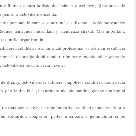
ty Retreat, centru holistic de sănătate și wellness, îți propun cele
 pentru o detoxifiere eficientă.
entru persoanele care se confruntă cu diverse
probleme estetice
Reduce tensiunea musculară și atenuează stresul. Mai important,
 țesuturile organismului.
ducerea celulitei, însă, un ritual profesional va oferi un rezultat și
une la dispoziție două ritualuri uimitoare, menite să te scape de
ă, detoxifierea de care aveai nevoie.
 drenaj, detoxifiere și subțiere, împotriva celulitei caracterizată
n părțile din față și exterioare ale picioarelor, glezne umflate și
un tratament cu efect termic împotriva celulitei caracterizată prin
ul șoldurilor, coapselor, partea interioară a genunchilor și pe