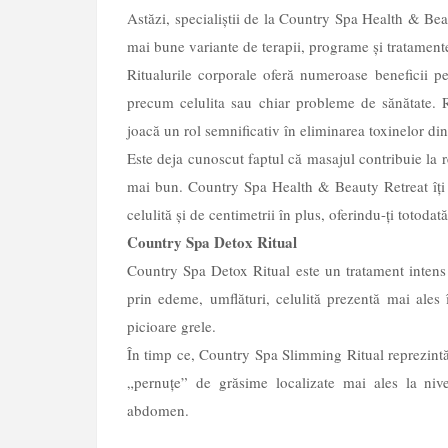
Astăzi, specialiștii de la Country Spa Health & Beau
mai bune variante de terapii, programe și tratamente
Ritualurile corporale oferă numeroase beneficii p
precum celulita sau chiar probleme de sănătate. 
joacă un rol semnificativ în eliminarea toxinelor din
Este deja cunoscut faptul că masajul contribuie la re
mai bun. Country Spa Health & Beauty Retreat îți p
celulită și de centimetrii în plus, oferindu-ți totodat
Country Spa Detox Ritual
Country Spa Detox Ritual este un tratament intens de
prin edeme, umflături, celulită prezentă mai ales î
picioare grele.
În timp ce, Country Spa Slimming Ritual reprezintă 
„pernuțe” de grăsime localizate mai ales la nivel
abdomen.