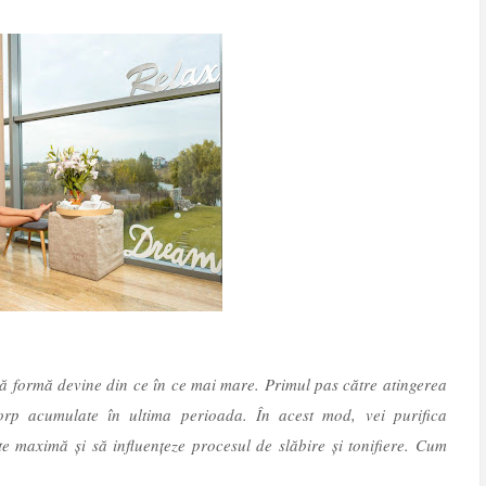
nă formă devine din ce în ce mai mare. Primul pas către atingerea
corp acumulate în ultima perioada. În acest mod, vei purifica
te maximă și să influențeze procesul de slăbire și tonifiere. Cum