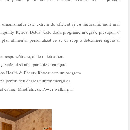
ii organismului este extrem de eficient și cu siguranță, mult mai
nquility Retreat Detox. Cele două programe integrate presupun o
n plan alimentar personalizat ce au ca scop o detoxifiere sigură și
corespunzătoare, ci de o detoxifiere
a și sufletul să aibă parte de o curățare
 Spa Health & Beauty Retreat este un program
mbină pentru deblocarea tuturor energiilor
ful eating, Mindfulness, Power walking în