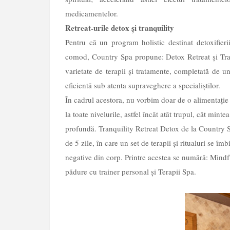
medicamentelor.
Retreat-urile detox și tranquility
Pentru că un program holistic destinat detoxifier
comod, Country Spa propune: Detox Retreat și Tra
varietate de terapii și tratamente, completată de u
eficientă sub atenta supraveghere a specialiștilor.
În cadrul acestora, nu vorbim doar de o alimentație 
la toate nivelurile, astfel încât atât trupul, cât minte
profundă. Tranquility Retreat Detox de la Country
de 5 zile, în care un set de terapii și ritualuri se î
negative din corp. Printre acestea se numără: Mind
pădure cu trainer personal și Terapii Spa.