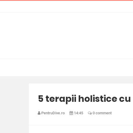
5 terapii holistice c
PentruDive.ro
14:45
0 comment