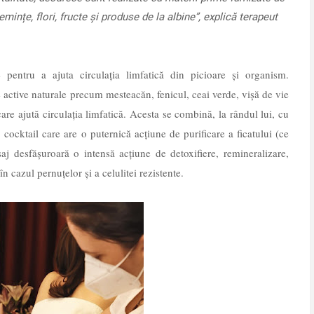
mințe, flori, fructe și produse de la albine”
, explică terapeut
 pentru a ajuta circulația limfatică din picioare și organism.
 active naturale precum mesteacăn, fenicul, ceai verde, vișă de vie
re ajută circulația limfatică. Acesta se combină, la rândul lui, cu
cocktail care are o puternică acțiune de purificare a ficatului (ce
aj desfășuroară o intensă acțiune de detoxifiere, remineralizare,
în cazul pernuțelor și a celulitei rezistente.