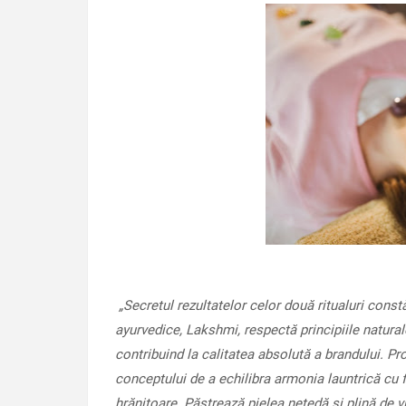
„Secretul rezultatelor celor două ritualuri con
ayurvedice, Lakshmi, respectă principiile natural
contribuind la calitatea absolută a brandului.
conceptului de a echilibra armonia launtrică cu 
hrănitoare. Păstrează pielea netedă și plină de v