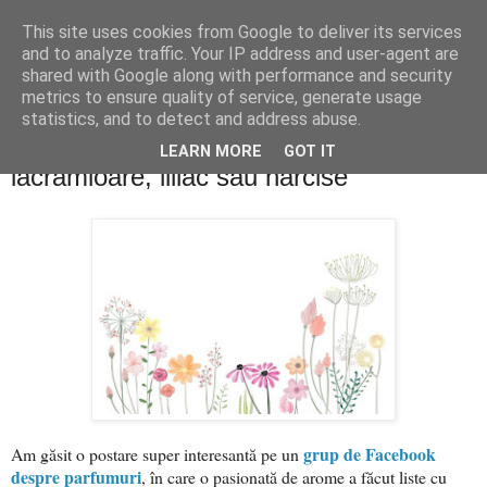
This site uses cookies from Google to deliver its services
PentruDive.ro
and to analyze traffic. Your IP address and user-agent are
shared with Google along with performance and security
metrics to ensure quality of service, generate usage
statistics, and to detect and address abuse.
joi, 2 martie 2023
PARFUMURI cu note de lalele, zambile,
LEARN MORE
GOT IT
lăcrămioare, liliac sau narcise
grup de Facebook
Am găsit o postare super interesantă pe un
despre parfumuri
, în care o pasionată de arome a făcut liste cu