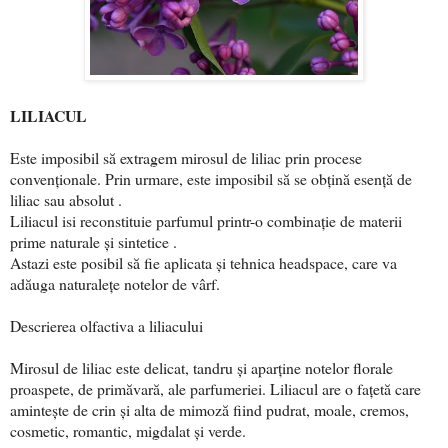
LILIACUL
Este imposibil să extragem mirosul de liliac prin procese
convenționale. Prin urmare, este imposibil să se obțină esență de
liliac sau absolut .
Liliacul isi reconstituie parfumul printr-o combinație de materii
prime naturale și sintetice .
Astazi este posibil să fie aplicata și tehnica headspace, care va
adăuga naturalețe notelor de vârf.
Descrierea olfactiva a liliacului
Mirosul de liliac este delicat, tandru și aparține notelor florale
proaspete, de primăvară, ale parfumeriei. Liliacul are o fațetă care
amintește de crin și alta de mimoză fiind pudrat, moale, cremos,
cosmetic, romantic, migdalat și verde.