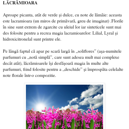
LĂCRĂMIOARA
Aproape picanta, atât de verde și dulce, cu note de lămâie: aceasta
este lacramioara (un miros de primăvară, greu de imaginat) .Florile
în sine sunt extrem de zgarcite cu uleiul lor iar sinteticele sunt mai
des folosite pentru a recrea magia lacramioarelor: Lilial, Lyral și
hidroxicitronelal sunt printre ele.
Pe lângă faptul că apar pe scară largă în „soliflores” (așa-numitele
parfumuri cu „notă simplă”, care sunt adesea mult mai complexe
decât atât), lăcrămioarele își desfășoară magia în multe alte
parfumuri, fiind folosite pentru a „deschide” și împrospăta celelalte
note florale într-o compozitie.