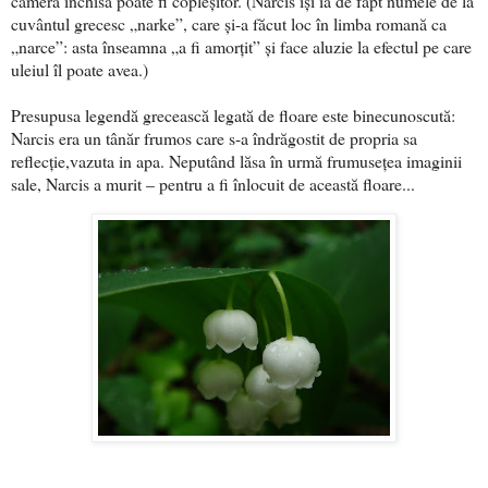
cameră închisă poate fi copleșitor. (Narcis își ia de fapt numele de la
cuvântul grecesc „narke”, care și-a făcut loc în limba romană ca
„narce”: asta înseamna „a fi amorțit” și face aluzie la efectul pe care
uleiul îl poate avea.)
Presupusa legendă grecească legată de floare este binecunoscută:
Narcis era un tânăr frumos care s-a îndrăgostit de propria sa
reflecție,vazuta in apa. Neputând lăsa în urmă frumusețea imaginii
sale, Narcis a murit – pentru a fi înlocuit de această floare...