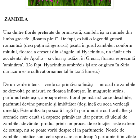
ZAMBILA
Una dintre florile preferate de primăvară, zambila își ia numele din
limba greacă: „floarea ploii”. De fapt, există o legendă greacă
romantică (desi puțin sângeroasă) țesută în jurul zambilei: conform
mitului, floarea a crescut din sângele lui Hyacinthus, un tânăr ucis
accidental de Apollo – și chiar și astăzi, în Grecia, floarea reprezintă
'amintirea'. (De fapt, Hyacinthus ambréeis își are originea în Siria,
dar acum este cultivat ornamental în toată lumea.)
De un verde intens – verde ca primăvara însăși – mirosul de zambile
se dezvoltă pe măsură ce floarea înflorește. În mugurele strâns,
parfumul este ușor, aproape eteric floral-pe măsură ce se deschide,
parfumul devine puternic și îmbătător (deși încă cu acea verdeață
umedă). Este utilizata pe scară largă în parfumurile cu floril albe și
aromele care caută să capteze primăvara ,dar pentru că uleiul de
zambile adevărate- produs printr-un proces de extracție - este extrem
de scump, nu se poate vorbi despre el in parfumerie. Notele de
zambile sintetice sunt cele spre care se îndreaptă parfumierii în zilele