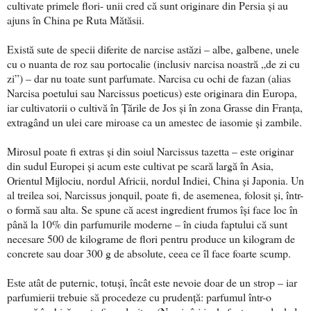
cultivate primele flori- unii cred că sunt originare din Persia și au
ajuns în China pe Ruta Mătăsii.
Există sute de specii diferite de narcise astăzi – albe, galbene, unele
cu o nuanta de roz sau portocalie (inclusiv narcisa noastră „de zi cu
zi”) – dar nu toate sunt parfumate. Narcisa cu ochi de fazan (alias
Narcisa poetului sau Narcissus poeticus) este originara din Europa,
iar cultivatorii o cultivă în Țările de Jos și în zona Grasse din Franța,
extragând un ulei care miroase ca un amestec de iasomie și zambile.
Mirosul poate fi extras și din soiul Narcissus tazetta – este originar
din sudul Europei și acum este cultivat pe scară largă în Asia,
Orientul Mijlociu, nordul Africii, nordul Indiei, China și Japonia. Un
al treilea soi, Narcissus jonquil, poate fi, de asemenea, folosit și, într-
o formă sau alta. Se spune că acest ingredient frumos își face loc în
până la 10% din parfumurile moderne – în ciuda faptului că sunt
necesare 500 de kilograme de flori pentru produce un kilogram de
concrete sau doar 300 g de absolute, ceea ce îl face foarte scump.
Este atât de puternic, totuși, încât este nevoie doar de un strop – iar
parfumierii trebuie să procedeze cu prudență: parfumul într-o