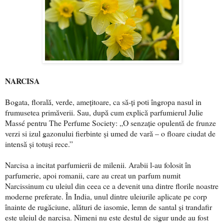
NARCISA
Bogata, florală, verde, amețitoare, ca să-ți poti îngropa nasul in
frumusetea primăverii. Sau, după cum explică parfumierul Julie
Massé pentru The Perfume Society: „O senzație opulentă de frunze
verzi si izul gazonului fierbinte și umed de vară – o floare ciudat de
intensă și totuși rece.”
Narcisa a incitat parfumierii de milenii. Arabii l-au folosit în
parfumerie, apoi romanii, care au creat un parfum numit
Narcissinum cu uleiul din ceea ce a devenit una dintre florile noastre
moderne preferate. În India, unul dintre uleiurile aplicate pe corp
înainte de rugăciune, alături de iasomie, lemn de santal și trandafir
este uleiul de narcisa. Nimeni nu este destul de sigur unde au fost