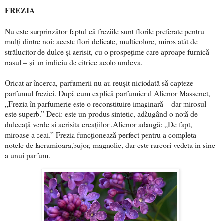
FREZIA
Nu este surprinzător faptul că freziile sunt florile preferate pentru
mulți dintre noi: aceste flori delicate, multicolore, miros atât de
strălucitor de dulce și aerisit, cu o prospețime care aproape furnică
nasul – și un indiciu de citrice acolo undeva.
Oricat ar încerca, parfumerii nu au reușit niciodată să capteze
parfumul freziei. După cum explică parfumierul Alienor Massenet,
„Frezia în parfumerie este o reconstituire imaginară – dar mirosul
este superb.” Deci: este un produs sintetic, adăugând o notă de
dulceață verde si aerisita creațiilor .Alienor adaugă: „De fapt,
miroase a ceai.” Frezia funcționează perfect pentru a completa
notele de lacramioara,bujor, magnolie, dar este rareori vedeta in sine
a unui parfum.