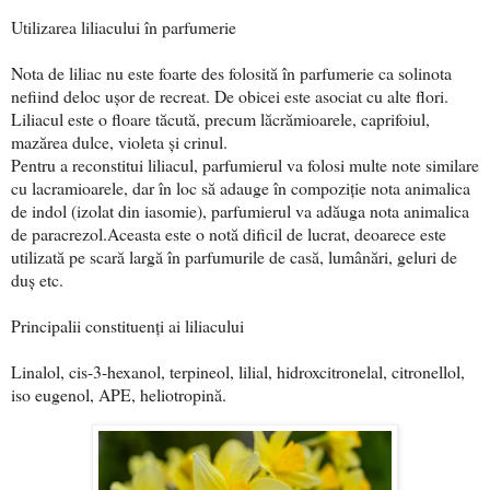
Utilizarea liliacului în parfumerie
Nota de liliac nu este foarte des folosită în parfumerie ca solinota
nefiind deloc ușor de recreat. De obicei este asociat cu alte flori.
Liliacul este o floare tăcută, precum lăcrămioarele, caprifoiul,
mazărea dulce, violeta și crinul.
Pentru a reconstitui liliacul, parfumierul va folosi multe note similare
cu lacramioarele, dar în loc să adauge în compoziție nota animalica
de indol (izolat din iasomie), parfumierul va adăuga nota animalica
de paracrezol.Aceasta este o notă dificil de lucrat, deoarece este
utilizată pe scară largă în parfumurile de casă, lumânări, geluri de
duș etc.
Principalii constituenți ai liliacului
Linalol, cis-3-hexanol, terpineol, lilial, hidroxcitronelal, citronellol,
iso eugenol, APE, heliotropină.