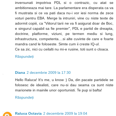
inversunati impotriva PDL si o contrazic, cu atat se
ambitioneaza mai tare. La parlamentare era disperata ca va
fi mustrata si ce va pati daca nu-i vor iesi norma de zece
voturi pentru EBA. Merge la intruniri, vine cu niste texte de
adormit copiii, ca "Viitorul tarii ne va fi asigurat doar de Boc,
e singurul capabil sa fie premier", PDL e partid de dreapta,
doctrine, platforme, viziuni, pe termen mediu si lung,
infrastructura, competenta....si alte cuvinte de care e foarte
mandra cand le foloseste. Simte cum ii creste IQ-ul.
Ce sa zic, nici cu ceilalti nu mi-e rusine, toti sunt o cloaca.
Răspundeți
Diana
2 decembrie 2009 la 17:30
Hello Raluca! It's me, u know :) Da, din pacate partidele se
folosesc de idealisti, care nu-si dau seama ca sunt niste
marionete in mainile unor oportunisti. Te pup si bafta!
Răspundeți
Raluca Octavia
2 decembrie 2009 la 19:04