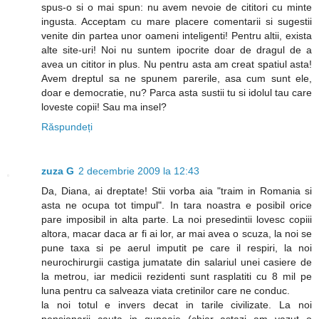
spus-o si o mai spun: nu avem nevoie de cititori cu minte
ingusta. Acceptam cu mare placere comentarii si sugestii
venite din partea unor oameni inteligenti! Pentru altii, exista
alte site-uri! Noi nu suntem ipocrite doar de dragul de a
avea un cititor in plus. Nu pentru asta am creat spatiul asta!
Avem dreptul sa ne spunem parerile, asa cum sunt ele,
doar e democratie, nu? Parca asta sustii tu si idolul tau care
loveste copii! Sau ma insel?
Răspundeți
zuza G
2 decembrie 2009 la 12:43
Da, Diana, ai dreptate! Stii vorba aia "traim in Romania si
asta ne ocupa tot timpul". In tara noastra e posibil orice
pare imposibil in alta parte. La noi presedintii lovesc copiii
altora, macar daca ar fi ai lor, ar mai avea o scuza, la noi se
pune taxa si pe aerul imputit pe care il respiri, la noi
neurochirurgii castiga jumatate din salariul unei casiere de
la metrou, iar medicii rezidenti sunt rasplatiti cu 8 mil pe
luna pentru ca salveaza viata cretinilor care ne conduc.
la noi totul e invers decat in tarile civilizate. La noi