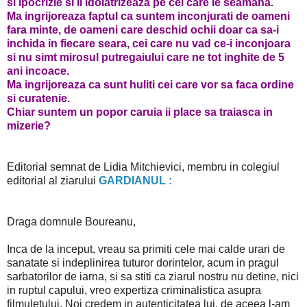
si ipocrizie si ii idolatrizeaza pe cei care le seamana.
Ma ingrijoreaza faptul ca suntem inconjurati de oameni
fara minte, de oameni care deschid ochii doar ca sa-i
inchida in fiecare seara, cei care nu vad ce-i inconjoara
si nu simt mirosul putregaiului care ne tot inghite de 5
ani incoace.
Ma ingrijoreaza ca sunt huliti cei care vor sa faca ordine
si curatenie.
Chiar suntem un popor caruia ii place sa traiasca in
mizerie?
Editorial semnat de Lidia Mitchievici, membru in colegiul
editorial al ziarului
GARDIANUL :
Draga domnule Boureanu,
Inca de la inceput, vreau sa primiti cele mai calde urari de
sanatate si indeplinirea tuturor dorintelor, acum in pragul
sarbatorilor de iarna, si sa stiti ca ziarul nostru nu detine, nici
in ruptul capului, vreo expertiza criminalistica asupra
filmuletului. Noi credem in autenticitatea lui, de aceea l-am