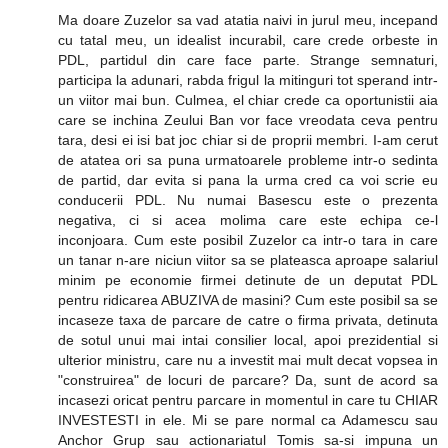
Ma doare Zuzelor sa vad atatia naivi in jurul meu, incepand
cu tatal meu, un idealist incurabil, care crede orbeste in
PDL, partidul din care face parte. Strange semnaturi,
participa la adunari, rabda frigul la mitinguri tot sperand intr-
un viitor mai bun. Culmea, el chiar crede ca oportunistii aia
care se inchina Zeului Ban vor face vreodata ceva pentru
tara, desi ei isi bat joc chiar si de proprii membri. I-am cerut
de atatea ori sa puna urmatoarele probleme intr-o sedinta
de partid, dar evita si pana la urma cred ca voi scrie eu
conducerii PDL. Nu numai Basescu este o prezenta
negativa, ci si acea molima care este echipa ce-l
inconjoara. Cum este posibil Zuzelor ca intr-o tara in care
un tanar n-are niciun viitor sa se plateasca aproape salariul
minim pe economie firmei detinute de un deputat PDL
pentru ridicarea ABUZIVA de masini? Cum este posibil sa se
incaseze taxa de parcare de catre o firma privata, detinuta
de sotul unui mai intai consilier local, apoi prezidential si
ulterior ministru, care nu a investit mai mult decat vopsea in
"construirea" de locuri de parcare? Da, sunt de acord sa
incasezi oricat pentru parcare in momentul in care tu CHIAR
INVESTESTI in ele. Mi se pare normal ca Adamescu sau
Anchor Grup sau actionariatul Tomis sa-si impuna un