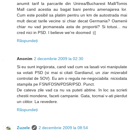
anumit tarif la parcarile din Unirea/Bucharest Mall/Tomis
Mall cand acestia au bagat bani pentru amenajarea lor.
Cum este posibil sa platim pentru un km de autostrada mai
mult decat tarile vecine si chiar decat Germania? Oamenii
chiar nu vad jecmaneala asta de proportii? Si totusi... nu
cred nici in PSD. I believe we're doomed :((
Răspundeți
Anonim
2 decembrie 2009 la 02:30
Si eu sunt ingrijorata, cand vad cum va lasati voi manipulate
sa votati PSD (si mai si citati Gardianul, un ziar mizerabil
controlat de SOV). Eu am o regula ne-negociabila: niciodata
stampila pe FSN/FDSN/PDSR/PSD. Punct.
De cateva zile vad ca nu va puteti abtine. In loc sa scrieti
chestii mondene, faceti campanie. Gata, tocmai v-ati pierdut
un cititor. La revedere.
Răspundeți
Zuzele
2 decembrie 2009 la 08:54