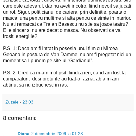
care este adevarul, dar nu aveti incotro, fiind nevoit sa jucati
un rol. Sigur, politicianul de cariera, prin definitie, poarta o
masca: una pentru multime si alta pentru ce simte in interior.
Nu ati remarcat ca Traian Basescu nu stie sa joace teatru?
El e sincer si nu are decat o masca. Nu observati ca va
irositi energiile?
P.S. 1: Daca am fi intrat in posesia unui film cu Mircea
Geoana in postura de Van Damme, nu am fi pregetat nici un
moment sa-l punem pe site-ul “Gardianul”.
P.S. 2: Cred ca m-am molipsit, fiindca ieri, cand am fost la
cumparaturi, desi preturile au luat-o razna, abia m-am
abtinut sa nu izbucnesc in ras.
Zuzele
-
23:03
8 comentarii:
Diana
2 decembrie 2009 la 01:23