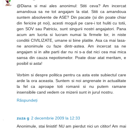
@Diana si mai ales anonimul: Stiti ceva? Am incercat
amandoua sa ne tot angajam la stat. Stiti ca amandoua
suntem absolvente de ASE? Din pacate (si din poate chiar
din fericire pt noi), acesti moguli pe care-i tot huliti cu totii,
gen SOV sau Patriciu, sunt singurii nostri angajatori. Pana
acum am lucrta si lucram numai la firmele lor, in niste
conditii CIVILIZATE, umane si bine platite. Asa ca mai lasa-
ne anonimule cu faze dintr-astea. Am incercat sa ne
angajam si in alte parti dar nu ni s-a dat nici cea mai mica
sansa din cauza nepotismelor. Poate doar atat meritam, e
posibil si asta!
Vorbim si despre politica pentru ca asta este subiectul care
arde la ora aceasta. Suntem si noi angrenate in actualitate
la fel ca aproape toti romanii si nu putem ramane
insensibile cand vedem ce mizerii sunt in jurul nostru.
Răspundeți
zuza g
2 decembrie 2009 la 12:33
Anonimule, stai linistit! NU am pierdut nici un cititor! Am mai