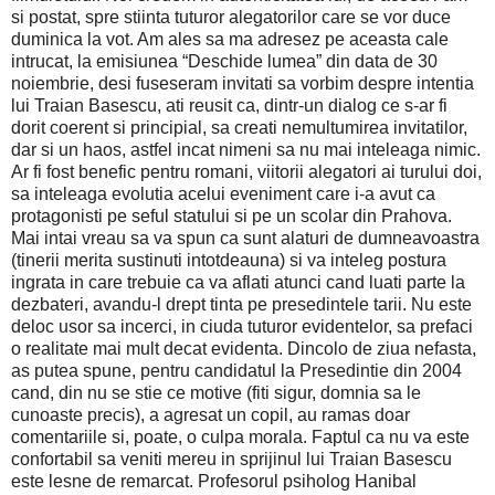
si postat, spre stiinta tuturor alegatorilor care se vor duce
duminica la vot. Am ales sa ma adresez pe aceasta cale
intrucat, la emisiunea “Deschide lumea” din data de 30
noiembrie, desi fuseseram invitati sa vorbim despre intentia
lui Traian Basescu, ati reusit ca, dintr-un dialog ce s-ar fi
dorit coerent si principial, sa creati nemultumirea invitatilor,
dar si un haos, astfel incat nimeni sa nu mai inteleaga nimic.
Ar fi fost benefic pentru romani, viitorii alegatori ai turului doi,
sa inteleaga evolutia acelui eveniment care i-a avut ca
protagonisti pe seful statului si pe un scolar din Prahova.
Mai intai vreau sa va spun ca sunt alaturi de dumneavoastra
(tinerii merita sustinuti intotdeauna) si va inteleg postura
ingrata in care trebuie ca va aflati atunci cand luati parte la
dezbateri, avandu-l drept tinta pe presedintele tarii. Nu este
deloc usor sa incerci, in ciuda tuturor evidentelor, sa prefaci
o realitate mai mult decat evidenta. Dincolo de ziua nefasta,
as putea spune, pentru candidatul la Presedintie din 2004
cand, din nu se stie ce motive (fiti sigur, domnia sa le
cunoaste precis), a agresat un copil, au ramas doar
comentariile si, poate, o culpa morala. Faptul ca nu va este
confortabil sa veniti mereu in sprijinul lui Traian Basescu
este lesne de remarcat. Profesorul psiholog Hanibal