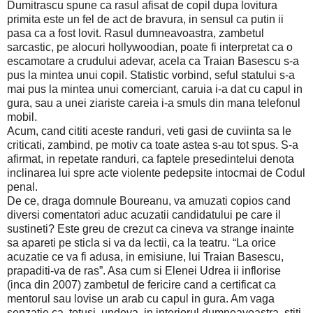
Dumitrascu spune ca rasul afisat de copil dupa lovitura
primita este un fel de act de bravura, in sensul ca putin ii
pasa ca a fost lovit. Rasul dumneavoastra, zambetul
sarcastic, pe alocuri hollywoodian, poate fi interpretat ca o
escamotare a crudului adevar, acela ca Traian Basescu s-a
pus la mintea unui copil. Statistic vorbind, seful statului s-a
mai pus la mintea unui comerciant, caruia i-a dat cu capul in
gura, sau a unei ziariste careia i-a smuls din mana telefonul
mobil.
Acum, cand cititi aceste randuri, veti gasi de cuviinta sa le
criticati, zambind, pe motiv ca toate astea s-au tot spus. S-a
afirmat, in repetate randuri, ca faptele presedintelui denota
inclinarea lui spre acte violente pedepsite intocmai de Codul
penal.
De ce, draga domnule Boureanu, va amuzati copios cand
diversi comentatori aduc acuzatii candidatului pe care il
sustineti? Este greu de crezut ca cineva va strange inainte
sa apareti pe sticla si va da lectii, ca la teatru. “La orice
acuzatie ce va fi adusa, in emisiune, lui Traian Basescu,
prapaditi-va de ras”. Asa cum si Elenei Udrea ii inflorise
(inca din 2007) zambetul de fericire cand a certificat ca
mentorul sau lovise un arab cu capul in gura. Am vaga
senzatie ca, totusi, undeva, in interiorul dumneavoastra, stiti