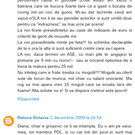
pensionarii cauta in gunoaie (chiar astazi am vazut o
batrana care se bucura foarte tare ca a gasit o bucata de
covrig intr-un cos de gunoi. Mi-au dat lacrimile cand am
vazut-o!)LA noi li se iau pensiile actorilor si sunt umiliti doar
pentru ca "indraznesc" sa mai urce pe scena!
La noi ficele presedintelui au case de milioane de euro si
colectii de genti de muuulte mii.
La noi presedintele minte pe fata!!! Isi schimba declaratiile
de la o ora la alta si sunt suficienti cretini care sa-l apere.
LA noi, daca termini un ASE, cu mari pile te angajezi la
primarie pe 9 mil--cu noroc!-- sau ai oricand optiunea de a
trece la matura pentru 25 mil.
Nu inteleg care e frate treaba cu mogulii!!!! Mogulii au oferit
sute de locuri de munca, mii chiar cu salarii onorante. Ma
rog sa mai apara vreo 10 moguli care sa scoata tara din
foame! Alta solutie nu e! Si sa dispara cretinul asta ipocrit!
Răspundeți
Raluca Octavia
2 decembrie 2009 la 16:54
Diana, chiar e groaznic ce ti se intampla. Eu o am pe vara-
mea, tot membra PDL, si cu cat toti din jurul ei sunt mai