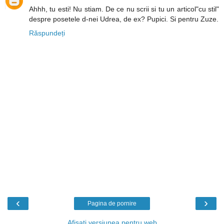
Ahhh, tu esti! Nu stiam. De ce nu scrii si tu un articol"cu stil"
despre posetele d-nei Udrea, de ex? Pupici. Si pentru Zuze.
Răspundeți
‹
›
Pagina de pornire
Afișați versiunea pentru web