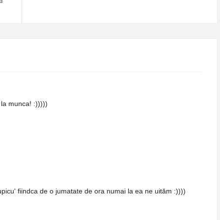
a
 la munca! :)))))
picu' fiindca de o jumatate de ora numai la ea ne uităm :))))