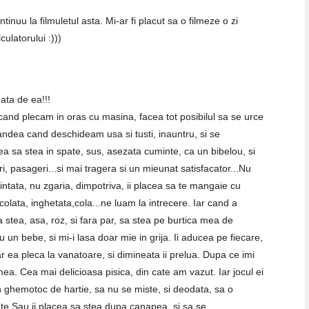
tinuu la filmuletul asta. Mi-ar fi placut sa o filmeze o zi
ulatorului :)))
ata de ea!!!
cand plecam in oras cu masina, facea tot posibilul sa se urce
pandea cand deschideam usa si tusti, inauntru, si se
acea sa stea in spate, sus, asezata cuminte, ca un bibelou, si
eri, pasageri...si mai tragera si un mieunat satisfacator...Nu
intata, nu zgaria, dimpotriva, ii placea sa te mangaie cu
ocolata, inghetata,cola...ne luam la intrecere. Iar cand a
a stea, asa, roz, si fara par, sa stea pe burtica mea de
 un bebe, si mi-i lasa doar mie in grija. Ii aducea pe fiecare,
ar ea pleca la vanatoare, si dimineata ii prelua. Dupa ce imi
ea. Cea mai delicioasa pisica, din cate am vazut. Iar jocul ei
 ghemotoc de hartie, sa nu se miste, si deodata, sa o
te.Sau ii placea sa stea dupa canapea, si sa se