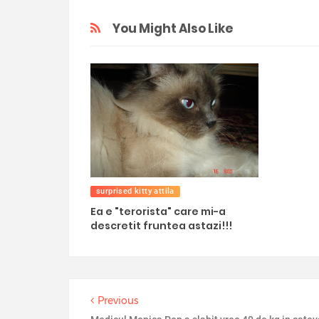
You Might Also Like
surprised kitty attila
Ea e "terorista" care mi-a
descretit fruntea astazi!!!
Previous