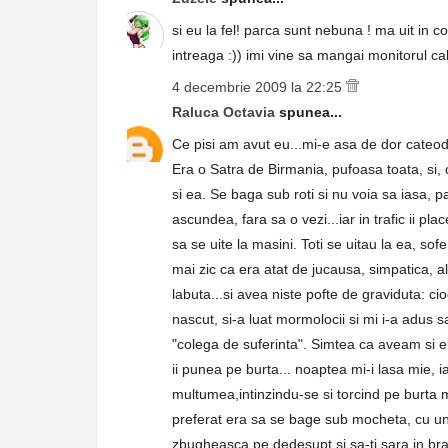
si eu la fel! parca sunt nebuna ! ma uit in con
intreaga :)) imi vine sa mangai monitorul calc
4 decembrie 2009 la 22:25
Raluca Octavia
spunea...
Ce pisi am avut eu...mi-e asa de dor cateod
Era o Satra de Birmania, pufoasa toata, si, 
si ea. Se baga sub roti si nu voia sa iasa, 
ascundea, fara sa o vezi...iar in trafic ii pl
sa se uite la masini. Toti se uitau la ea, sof
mai zic ca era atat de jucausa, simpatica, al
labuta...si avea niste pofte de graviduta: ci
nascut, si-a luat mormolocii si mi i-a adus s
"colega de suferinta". Simtea ca aveam si eu
ii punea pe burta... noaptea mi-i lasa mie, i
multumea,intinzindu-se si torcind pe burta m
preferat era sa se bage sub mocheta, cu un
zbugheasca pe dedesupt si sa-ti sara in bra