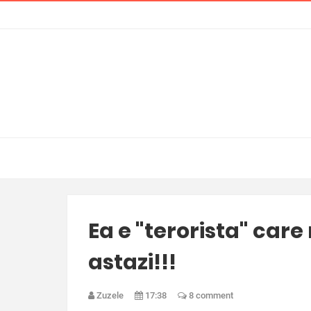
Ea e "terorista" care
astazi!!!
Zuzele
17:38
8 comment