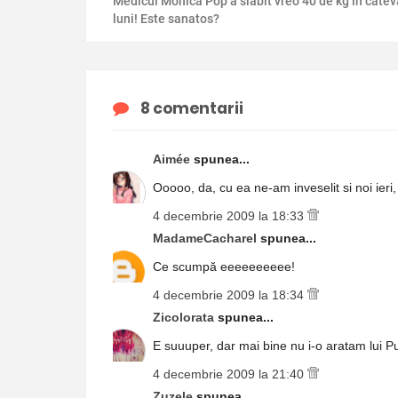
Medicul Monica Pop a slabit vreo 40 de kg in catev
luni! Este sanatos?
8 comentarii
Aimée
spunea...
Ooooo, da, cu ea ne-am inveselit si noi ieri,
4 decembrie 2009 la 18:33
MadameCacharel
spunea...
Ce scumpă eeeeeeeeee!
4 decembrie 2009 la 18:34
Zicolorata
spunea...
E suuuper, dar mai bine nu i-o aratam lui Pu
4 decembrie 2009 la 21:40
Zuzele
spunea...