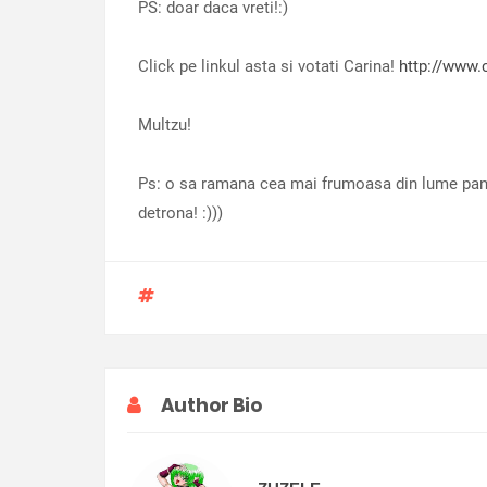
PS: doar daca vreti!:)
Click pe linkul asta si votati Carina!
http://www.
Multzu!
Ps: o sa ramana cea mai frumoasa din lume pana 
detrona! :)))
Author Bio