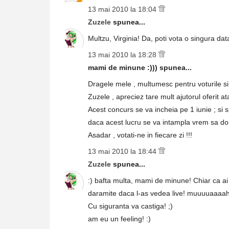
13 mai 2010 la 18:04
Zuzele
spunea...
Multzu, Virginia! Da, poti vota o singura data
13 mai 2010 la 18:28
mami de minune :))) spunea...
Dragele mele , multumesc pentru voturile si
Zuzele , apreciez tare mult ajutorul oferit a
Acest concurs se va incheia pe 1 iunie ; si s
daca acest lucru se va intampla vrem sa don
Asadar , votati-ne in fiecare zi !!!
13 mai 2010 la 18:44
Zuzele
spunea...
:) bafta multa, mami de minune! Chiar ca a
daramite daca l-as vedea live! muuuuaaaah
Cu siguranta va castiga! ;)
am eu un feeling! :)