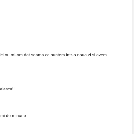
 nici nu mi-am dat seama ca suntem intr-o noua zi si avem
aiasca!!
ami de minune.