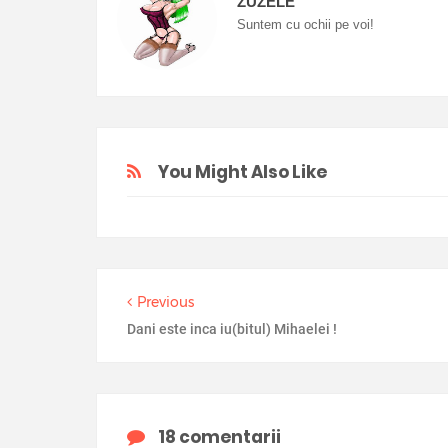
ZUZELE
Suntem cu ochii pe voi!
You Might Also Like
Previous
Dani este inca iu(bitul) Mihaelei !
18 comentarii