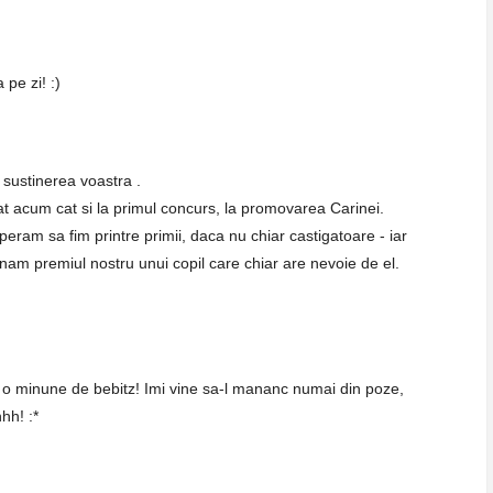
 pe zi! :)
 sustinerea voastra .
tat acum cat si la primul concurs, la promovarea Carinei.
peram sa fim printre primii, daca nu chiar castigatoare - iar
am premiul nostru unui copil care chiar are nevoie de el.
i o minune de bebitz! Imi vine sa-l mananc numai din poze,
hh! :*