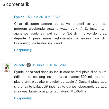
6 comentarii:
Pyuric
15 iunie 2010 la 09:48
Chiar discutam aseara cu cativa prieteni ca vrem sa
mergem weekendu' asta la water park. :) Eu inca n-am
ajuns pe acolo sa vad cum e (tot din motive de 'prea
departe / prea mare aglomeratie la iesirea aia din
Bucuresti'), da testez in curand...
Răspundeți
Zuzele
15 iunie 2010 la 12:41
Pyuric, daca vrei doar un loc in care sa faci plaja si sa nu te
ridici de pe sezlong, nu merita sa platesti 500 mii intrarea,
plus drum, plus alte cheltuieli pe acolo :) Daca iti place apa
si vrei sa te balacesti/ inoti, sa te dai pe toboganele de apa
si sa vezi lume ok in jurul tau, atunci MERGI! :)
Răspundeți