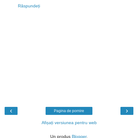
Răspundeți
‹
›
Pagina de pornire
Afișați versiunea pentru web
Un produs
Blogger
.