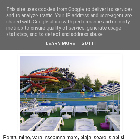
This site uses cookies from Google to deliver its services
PentruDive.ro
and to analyze traffic. Your IP address and user-agent are
shared with Google along with performance and security
metrics to ensure quality of service, generate usage
statistics, and to detect and address abuse.
luni, 14 iunie 2010
Water Park - dai un ban, dar face!
LEARN MORE
GOT IT
Pentru mine, vara inseamna mare, plaja, soare, slapi si