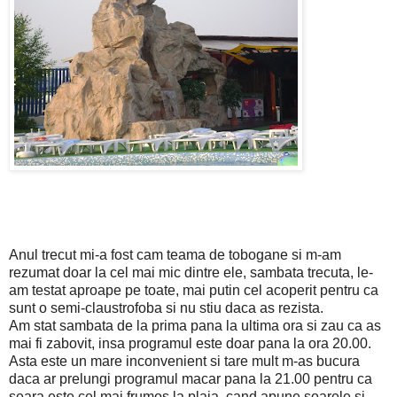
Anul trecut mi-a fost cam teama de tobogane si m-am
rezumat doar la cel mai mic dintre ele, sambata trecuta, le-
am testat aproape pe toate, mai putin cel acoperit pentru ca
sunt o semi-claustrofoba si nu stiu daca as rezista.
Am stat sambata de la prima pana la ultima ora si zau ca as
mai fi zabovit, insa programul este doar pana la ora 20.00.
Asta este un mare inconvenient si tare mult m-as bucura
daca ar prelungi programul macar pana la 21.00 pentru ca
seara este cel mai frumos la plaja, cand apune soarele si