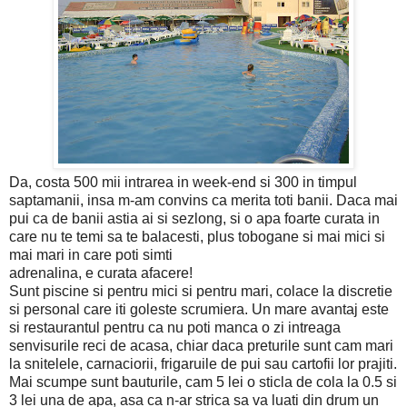
Da, costa 500 mii intrarea in week-end si 300 in timpul
saptamanii, insa m-am convins ca merita toti banii. Daca mai
pui ca de banii astia ai si sezlong, si o apa foarte curata in
care nu te temi sa te balacesti, plus tobogane si mai mici si
mai mari in care poti simti
adrenalina, e curata afacere!
Sunt piscine si pentru mici si pentru mari, colace la discretie
si personal care iti goleste scrumiera. Un mare avantaj este
si restaurantul pentru ca nu poti manca o zi intreaga
senvisurile reci de acasa, chiar daca preturile sunt cam mari
la snitelele, carnaciorii, frigaruile de pui sau cartofii lor prajiti.
Mai scumpe sunt bauturile, cam 5 lei o sticla de cola la 0.5 si
3 lei una de apa, asa ca n-ar strica sa va luati din drum un