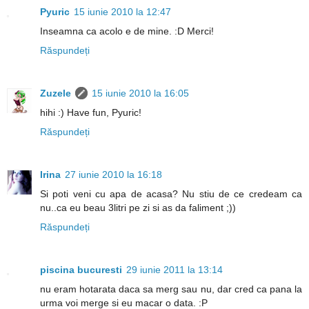
Pyuric
15 iunie 2010 la 12:47
Inseamna ca acolo e de mine. :D Merci!
Răspundeți
Zuzele
15 iunie 2010 la 16:05
hihi :) Have fun, Pyuric!
Răspundeți
Irina
27 iunie 2010 la 16:18
Si poti veni cu apa de acasa? Nu stiu de ce credeam ca
nu..ca eu beau 3litri pe zi si as da faliment ;))
Răspundeți
piscina bucuresti
29 iunie 2011 la 13:14
nu eram hotarata daca sa merg sau nu, dar cred ca pana la
urma voi merge si eu macar o data. :P