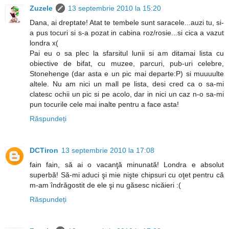
Zuzele
13 septembrie 2010 la 15:20
Dana, ai dreptate! Atat te tembele sunt saracele...auzi tu, si-
a pus tocuri si s-a pozat in cabina roz/rosie...si cica a vazut
londra x(
Pai eu o sa plec la sfarsitul lunii si am ditamai lista cu
obiective de bifat, cu muzee, parcuri, pub-uri celebre,
Stonehenge (dar asta e un pic mai departe:P) si muuuulte
altele. Nu am nici un mall pe lista, desi cred ca o sa-mi
clatesc ochii un pic si pe acolo, dar in nici un caz n-o sa-mi
pun tocurile cele mai inalte pentru a face asta!
Răspundeți
DCTiron
13 septembrie 2010 la 17:08
fain fain, să ai o vacanţă minunată! Londra e absolut
superbă! Să-mi aduci şi mie nişte chipsuri cu oţet pentru că
m-am îndrăgostit de ele şi nu găsesc nicăieri :(
Răspundeți