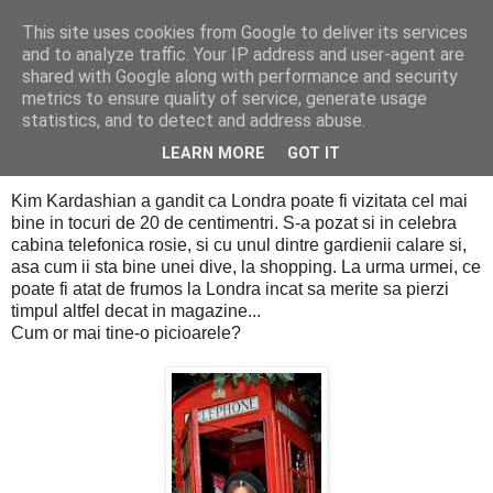
This site uses cookies from Google to deliver its services
PentruDive.ro
and to analyze traffic. Your IP address and user-agent are
shared with Google along with performance and security
metrics to ensure quality of service, generate usage
statistics, and to detect and address abuse.
luni, 13 septembrie 2010
Alta dependenta de tocuri
LEARN MORE
GOT IT
Kim Kardashian a gandit ca Londra poate fi vizitata cel mai
bine in tocuri de 20 de centimentri. S-a pozat si in celebra
cabina telefonica rosie, si cu unul dintre gardienii calare si,
asa cum ii sta bine unei dive, la shopping. La urma urmei, ce
poate fi atat de frumos la Londra incat sa merite sa pierzi
timpul altfel decat in magazine...
Cum or mai tine-o picioarele?