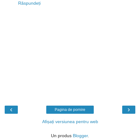
Răspundeți
‹
›
Pagina de pornire
Afișați versiunea pentru web
Un produs
Blogger
.