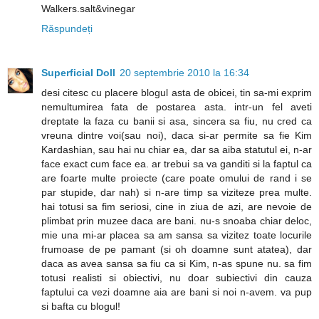
Walkers.salt&vinegar
Răspundeți
Superficial Doll
20 septembrie 2010 la 16:34
desi citesc cu placere blogul asta de obicei, tin sa-mi exprim
nemultumirea fata de postarea asta. intr-un fel aveti
dreptate la faza cu banii si asa, sincera sa fiu, nu cred ca
vreuna dintre voi(sau noi), daca si-ar permite sa fie Kim
Kardashian, sau hai nu chiar ea, dar sa aiba statutul ei, n-ar
face exact cum face ea. ar trebui sa va ganditi si la faptul ca
are foarte multe proiecte (care poate omului de rand i se
par stupide, dar nah) si n-are timp sa viziteze prea multe.
hai totusi sa fim seriosi, cine in ziua de azi, are nevoie de
plimbat prin muzee daca are bani. nu-s snoaba chiar deloc,
mie una mi-ar placea sa am sansa sa vizitez toate locurile
frumoase de pe pamant (si oh doamne sunt atatea), dar
daca as avea sansa sa fiu ca si Kim, n-as spune nu. sa fim
totusi realisti si obiectivi, nu doar subiectivi din cauza
faptului ca vezi doamne aia are bani si noi n-avem. va pup
si bafta cu blogul!