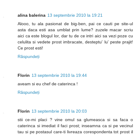
alina balerina
13 septembrie 2010 la 19:21
Alooo, tu ala pasionat de big-ben, pai ce cauti pe site-ul
asta daca esti asa umblat prin lume? zuzele macar scriu
aici ca este blogul lor, dar tu de ce intri aici sa vezi poze cu
celulita si vedete prost imbracate, desteptu' lu' peste prajit!
Ce prost esti!
Răspundeți
Florin
13 septembrie 2010 la 19:44
aveam si eu chef de caterinca !
Răspundeți
Florin
13 septembrie 2010 la 20:03
stii ce-mi placi ? vine omul sa glumeasca si sa faca o
caterinca si imediat il faci prost; inseamna ca si pe vecinul
tau si pe postasul care-ti livreaza corespondenta tot prost il