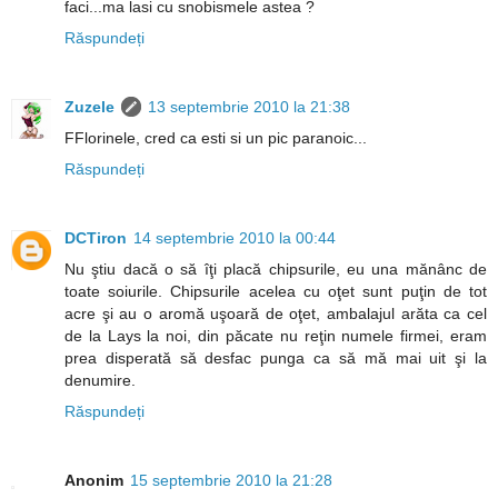
faci...ma lasi cu snobismele astea ?
Răspundeți
Zuzele
13 septembrie 2010 la 21:38
FFlorinele, cred ca esti si un pic paranoic...
Răspundeți
DCTiron
14 septembrie 2010 la 00:44
Nu ştiu dacă o să îţi placă chipsurile, eu una mănânc de
toate soiurile. Chipsurile acelea cu oţet sunt puţin de tot
acre şi au o aromă uşoară de oţet, ambalajul arăta ca cel
de la Lays la noi, din păcate nu reţin numele firmei, eram
prea disperată să desfac punga ca să mă mai uit şi la
denumire.
Răspundeți
Anonim
15 septembrie 2010 la 21:28