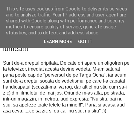
This site uses cookies from Google to deliver its services
PentruDive.ro
and to analyze traffic. Your IP address and user-agent are
shared with Google along with performance and security
metrics to ensure quality of service, generate usage
statistics, and to detect and address abuse.
joi, 11 noiembrie 2010
Nu stiu ce sa mai zic..... a innebunit
LEARN MORE
GOT IT
lumea!!!
Sunt de-a dreptul oripilata. De cate ori apare un oligofren pe
la televizor, imediat acesta devine vedeta. M-am saturat
pana peste cap de "perversul de pe Targu Ocna", iar acum
sunt de-a dreptul socata de vedetismul pe care l-a capatat
handicapatul (scuzati-ma, va rog, dar altfel nu stiu cum sa-i
zic) din filmuletul de mai jos. Oriunde m-as afla, pe strada,
intr-un magazin, in metrou, aud expresia: "Nu stiu, pai nu
stiu, sa apeleze toate fetele la mine!!!". Pana si acasa aud
asa ceva......ce sa zic si eu ca "nu stiu, nu stiu" :))