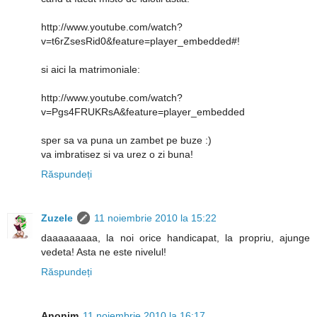
http://www.youtube.com/watch?
v=t6rZsesRid0&feature=player_embedded#!
si aici la matrimoniale:
http://www.youtube.com/watch?
v=Pgs4FRUKRsA&feature=player_embedded
sper sa va puna un zambet pe buze :)
va imbratisez si va urez o zi buna!
Răspundeți
Zuzele
11 noiembrie 2010 la 15:22
daaaaaaaaa, la noi orice handicapat, la propriu, ajunge
vedeta! Asta ne este nivelul!
Răspundeți
Anonim
11 noiembrie 2010 la 16:17