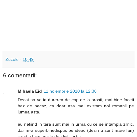
Zuzele
-
10:49
6 comentarii:
Mihaela Eid
11 noiembrie 2010 la 12:36
Decat sa va ia durerea de cap de la prosti, mai bine faceti
haz de necaz, ca doar asa mai existam noi romanii pe
lumea asta.
eu nefiind in tara sunt mai in urma cu ce se intampla zilnic,
dar m-a superbinedispus bendeac (desi nu sunt mare fan)
cand a facut misto de idiotii astia: