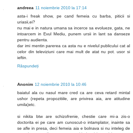
andreea
11 noiembrie 2010 la 17:14
asta-i freak show, pe cand femeia cu barba, piticii si
uriasii,ei?
nu mai e in natura umana sa incerce sa evolueze, gata, ne
intoarcem in Evul Mediu, punem ursii in lant sa danseze
pentru audienta.
dar imi mentin parerea ca asta nu e nivelul publicului cat al
celor din televiziuni care mai mult de atat nu pot. usor si
ieftin.
Răspundeți
Anonim
12 noiembrie 2010 la 10:46
baiatul ala cu nasul mare cred ca are ceva retard mintal
ushor (repeta propozitiile, are privirea aia, are atitudine
umila)etc.
si nikita btw are schizofrenie, chestie care mi-a zis-o
doctorita ei pe care am cunoscut-o intamplator, inainte sa
se afle in presa, deci femeia aia e bolnava si nu inteleg de