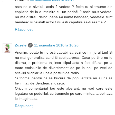
asta ne e nivelul...astia 2 vedete ? fetita tu ai traume din
copilarie de la o intalnire cu un pedofil ? astia nu-s vedete,
nu ma distrau deloc, pana i-a imitat bendeac, vedetele sunt
bendeac si celalalt actor ! nu esti capabila sa-ti seama ?
Răspundeți
Zuzele
11 noiembrie 2010 la 16:26
Anonim, poate tu nu esti capabil sa vezi ce-i in jurul tau! Si
nu mai generaliza cand iti spui parerea. Daca pe tine nu te
distrau, e problema ta, insa clipul asta a fost difuzat pe la
toate emisiunile de divertisment de pe la noi, pe zeci de
site-uri si chiar la unele posturi de radio.
Si tocmai pentru ca se bucura de popularitate au ajuns sa
fie imitati de Bendeac si gasca.
Oricum comentariul tau este aberant, nu vad care este
legatura cu pedofilul, cu traumele pe care mintea ta bolnava
le imagineaza...
Răspundeți