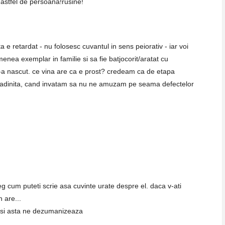
o astfel de persoana!rusine!
a e retardat - nu folosesc cuvantul in sens peiorativ - iar voi
menea exemplar in familie si sa fie batjocorit/aratat cu
-a nascut. ce vina are ca e prost? credeam ca de etapa
 gradinita, cand invatam sa nu ne amuzam pe seama defectelor
eg cum puteti scrie asa cuvinte urate despre el. daca v-ati
n are...
 si asta ne dezumanizeaza