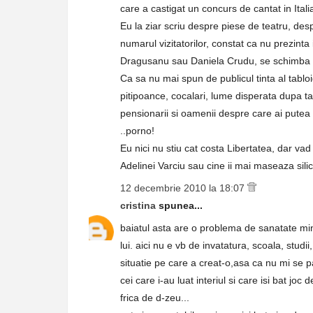
care a castigat un concurs de cantat in Itali
Eu la ziar scriu despre piese de teatru, desp
numarul vizitatorilor, constat ca nu prezint
Dragusanu sau Daniela Crudu, se schimba 
Ca sa nu mai spun de publicul tinta al tabloi
pitipoance, cocalari, lume disperata dupa t
pensionarii si oamenii despre care ai putea 
..porno!
Eu nici nu stiu cat costa Libertatea, dar vad 
Adelinei Varciu sau cine ii mai maseaza silic
12 decembrie 2010 la 18:07
cristina
spunea...
baiatul asta are o problema de sanatate mint
lui. aici nu e vb de invatatura, scoala, studii
situatie pe care a creat-o,asa ca nu mi se 
cei care i-au luat interiul si care isi bat jo
frica de d-zeu...