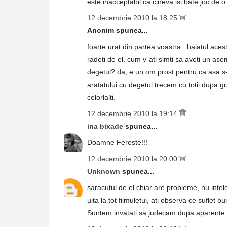
este inacceptabil ca cineva isi bate joc de 
12 decembrie 2010 la 18:25
Anonim spunea...
foarte urat din partea voastra...baiatul acest
radeti de el. cum v-ati simti sa aveti un ase
degetul? da, e un om prost pentru ca asa s
aratatului cu degetul trecem cu totii dupa
celorlalti.
12 decembrie 2010 la 19:14
ina bixade
spunea...
Doamne Fereste!!!
12 decembrie 2010 la 20:00
Unknown
spunea...
saracutul de el chiar are probleme, nu intel
uita la tot filmuletul, ati observa ce suflet bu
Suntem invatati sa judecam dupa aparente