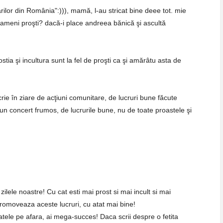
rilor din România":))), mamă, l-au stricat bine deee tot. mie
 oameni proşti? dacă-i place andreea bănică şi ascultă
tia şi incultura sunt la fel de proşti ca şi amărâtu asta de
scrie în ziare de acţiuni comunitare, de lucruri bune făcute
 un concert frumos, de lucrurile bune, nu de toate proastele şi
ilele noastre! Cu cat esti mai prost si mai incult si mai
 promoveaza aceste lucruri, cu atat mai bine!
atele pe afara, ai mega-succes! Daca scrii despre o fetita