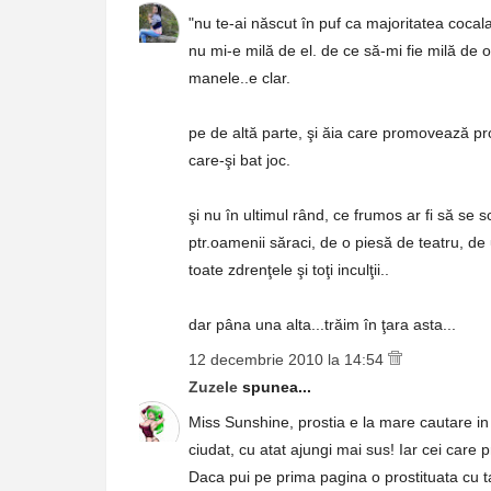
"nu te-ai născut în puf ca majoritatea cocala
nu mi-e milă de el. de ce să-mi fie milă de
manele..e clar.
pe de altă parte, şi ăia care promovează pros
care-şi bat joc.
şi nu în ultimul rând, ce frumos ar fi să se 
ptr.oamenii săraci, de o piesă de teatru, de
toate zdrenţele şi toţi inculţii..
dar pâna una alta...trăim în ţara asta...
12 decembrie 2010 la 14:54
Zuzele
spunea...
Miss Sunshine, prostia e la mare cautare in z
ciudat, cu atat ajungi mai sus! Iar cei care
Daca pui pe prima pagina o prostituata cu t