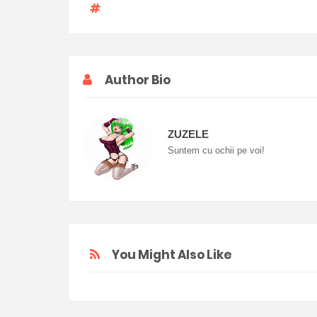
Author Bio
ZUZELE
Suntem cu ochii pe voi!
You Might Also Like