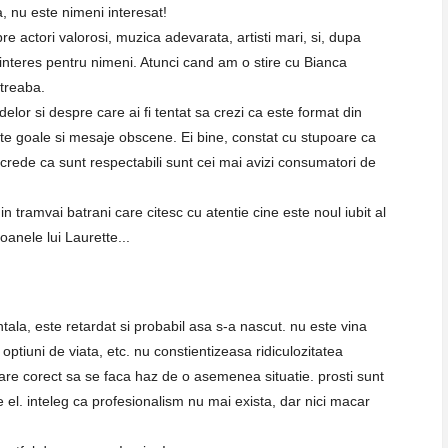
a, nu este nimeni interesat!
re actori valorosi, muzica adevarata, artisti mari, si, dupa
a interes pentru nimeni. Atunci cand am o stire cu Bianca
treaba.
delor si despre care ai fi tentat sa crezi ca este format din
ate goale si mesaje obscene. Ei bine, constat cu stupoare ca
crede ca sunt respectabili sunt cei mai avizi consumatori de
in tramvai batrani care citesc cu atentie cine este noul iubit al
oanele lui Laurette...
ala, este retardat si probabil asa s-a nascut. nu este vina
, optiuni de viata, etc. nu constientizeasa ridiculozitatea
pare corect sa se faca haz de o asemenea situatie. prosti sunt
c de el. inteleg ca profesionalism nu mai exista, dar nici macar