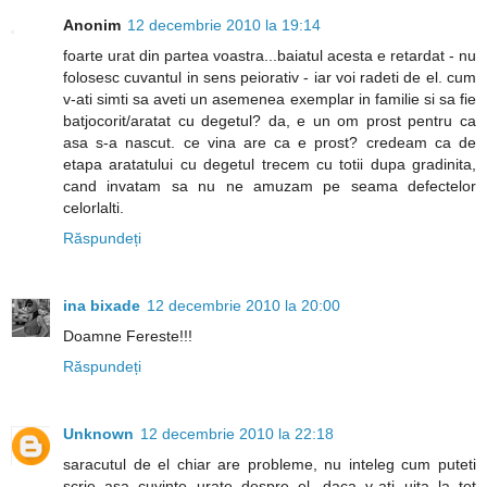
Anonim
12 decembrie 2010 la 19:14
foarte urat din partea voastra...baiatul acesta e retardat - nu
folosesc cuvantul in sens peiorativ - iar voi radeti de el. cum
v-ati simti sa aveti un asemenea exemplar in familie si sa fie
batjocorit/aratat cu degetul? da, e un om prost pentru ca
asa s-a nascut. ce vina are ca e prost? credeam ca de
etapa aratatului cu degetul trecem cu totii dupa gradinita,
cand invatam sa nu ne amuzam pe seama defectelor
celorlalti.
Răspundeți
ina bixade
12 decembrie 2010 la 20:00
Doamne Fereste!!!
Răspundeți
Unknown
12 decembrie 2010 la 22:18
saracutul de el chiar are probleme, nu inteleg cum puteti
scrie asa cuvinte urate despre el. daca v-ati uita la tot