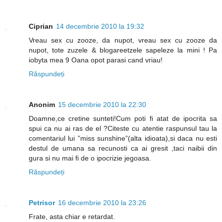
Ciprian
14 decembrie 2010 la 19:32
Vreau sex cu zooze, da nupot, vreau sex cu zooze da
nupot, tote zuzele & blogareetzele sapeleze la mini ! Pa
iobyta mea 9 Oana opot parasi cand vriau!
Răspundeți
Anonim
15 decembrie 2010 la 22:30
Doamne,ce cretine sunteti!Cum poti fi atat de ipocrita sa
spui ca nu ai ras de el ?Citeste cu atentie raspunsul tau la
comentariul lui ”miss sunshine”(alta idioata),si daca nu esti
destul de umana sa recunosti ca ai gresit ,taci naibii din
gura si nu mai fi de o ipocrizie jegoasa.
Răspundeți
Petrisor
16 decembrie 2010 la 23:26
Frate, asta chiar e retardat.