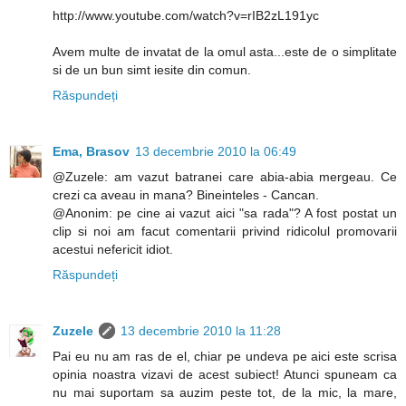
http://www.youtube.com/watch?v=rIB2zL191yc
Avem multe de invatat de la omul asta...este de o simplitate
si de un bun simt iesite din comun.
Răspundeți
Ema, Brasov
13 decembrie 2010 la 06:49
@Zuzele: am vazut batranei care abia-abia mergeau. Ce
crezi ca aveau in mana? Bineinteles - Cancan.
@Anonim: pe cine ai vazut aici "sa rada"? A fost postat un
clip si noi am facut comentarii privind ridicolul promovarii
acestui nefericit idiot.
Răspundeți
Zuzele
13 decembrie 2010 la 11:28
Pai eu nu am ras de el, chiar pe undeva pe aici este scrisa
opinia noastra vizavi de acest subiect! Atunci spuneam ca
nu mai suportam sa auzim peste tot, de la mic, la mare,