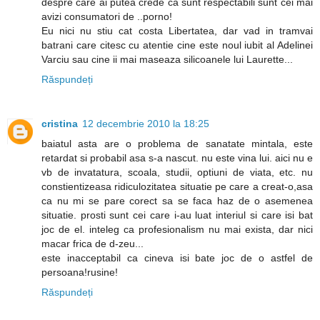
despre care ai putea crede ca sunt respectabili sunt cei mai
avizi consumatori de ..porno!
Eu nici nu stiu cat costa Libertatea, dar vad in tramvai
batrani care citesc cu atentie cine este noul iubit al Adelinei
Varciu sau cine ii mai maseaza silicoanele lui Laurette...
Răspundeți
cristina
12 decembrie 2010 la 18:25
baiatul asta are o problema de sanatate mintala, este
retardat si probabil asa s-a nascut. nu este vina lui. aici nu e
vb de invatatura, scoala, studii, optiuni de viata, etc. nu
constientizeasa ridiculozitatea situatie pe care a creat-o,asa
ca nu mi se pare corect sa se faca haz de o asemenea
situatie. prosti sunt cei care i-au luat interiul si care isi bat
joc de el. inteleg ca profesionalism nu mai exista, dar nici
macar frica de d-zeu...
este inacceptabil ca cineva isi bate joc de o astfel de
persoana!rusine!
Răspundeți