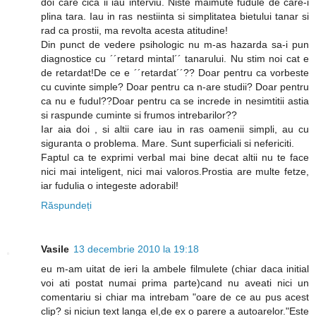
doi care cica ii iau interviu. Niste maimute fudule de care-i
plina tara. Iau in ras nestiinta si simplitatea bietului tanar si
rad ca prostii, ma revolta acesta atitudine!
Din punct de vedere psihologic nu m-as hazarda sa-i pun
diagnostice cu ´´retard mintal´´ tanarului. Nu stim noi cat e
de retardat!De ce e ´´retardat´´?? Doar pentru ca vorbeste
cu cuvinte simple? Doar pentru ca n-are studii? Doar pentru
ca nu e fudul??Doar pentru ca se increde in nesimtitii astia
si raspunde cuminte si frumos intrebarilor??
Iar aia doi , si altii care iau in ras oamenii simpli, au cu
siguranta o problema. Mare. Sunt superficiali si nefericiti.
Faptul ca te exprimi verbal mai bine decat altii nu te face
nici mai inteligent, nici mai valoros.Prostia are multe fetze,
iar fudulia o integeste adorabil!
Răspundeți
Vasile
13 decembrie 2010 la 19:18
eu m-am uitat de ieri la ambele filmulete (chiar daca initial
voi ati postat numai prima parte)cand nu aveati nici un
comentariu si chiar ma intrebam "oare de ce au pus acest
clip? si niciun text langa el,de ex o parere a autoarelor."Este