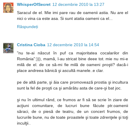
WhisperOfSecret
12 decembrie 2010 la 13:27
Saracul de el. Mie imi pare rau de oamenii astia. Nu are el
nici o vina ca este asa. Si sunt atatia oameni ca el...
Răspundeți
Cristina Cioba
12 decembrie 2010 la 14:54
"nu te-ai născut în puf ca majoritatea cocalarilor din
România":))), mamă, l-au stricat bine deee tot. mie nu mi-e
milă de el. de ce să-mi fie milă de oameni proşti? dacă-i
place andreea bănică şi ascultă manele..e clar.
pe de altă parte, şi ăia care promovează prostia şi incultura
sunt la fel de proşti ca şi amărâtu asta de care-şi bat joc.
şi nu în ultimul rând, ce frumos ar fi să se scrie în ziare de
acţiuni comunitare, de lucruri bune făcute ptr.oamenii
săraci, de o piesă de teatru, de un concert frumos, de
lucrurile bune, nu de toate proastele şi toate zdrenţele şi toţi
inculţii..