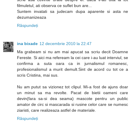
filmuletul, ati observa ce suflet bun are...
Suntem invatati sa judecam dupa aparente si asta ne
dezumanizeaza
Răspundeți
ina bixade
12 decembrie 2010 la 22:47
Ma grabeam si nu am mai apucat sa scriu decit Doamne
Fereste. Si aici ma refeream la cei care i-au luat interviul, se
confirma a suta oara ca in jurnalismul romanesc,
profesionalismul a murit demult.Sint de acord cu tot ce a
scris Cristina, mai sus.
Nu am putut sa vizionez tot clipul. Mi-a fost de ajuns doar
un minut sa ma revolte. Pacat de bietii oameni care
devin(fara sa-si dea seama) mascote pentru un public
amator de circ si mascarada si rusine celor care se numesc
ziaristi, care realizeaza astfel de materiale.
Răspundeți