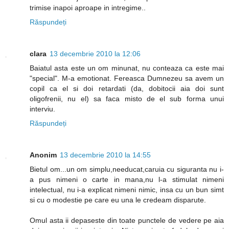
trimise inapoi aproape in intregime..
Răspundeți
clara
13 decembrie 2010 la 12:06
Baiatul asta este un om minunat, nu conteaza ca este mai
"special". M-a emotionat. Fereasca Dumnezeu sa avem un
copil ca el si doi retardati (da, dobitocii aia doi sunt
oligofrenii, nu el) sa faca misto de el sub forma unui
interviu.
Răspundeți
Anonim
13 decembrie 2010 la 14:55
Bietul om...un om simplu,needucat,caruia cu siguranta nu i-
a pus nimeni o carte in mana,nu l-a stimulat nimeni
intelectual, nu i-a explicat nimeni nimic, insa cu un bun simt
si cu o modestie pe care eu una le credeam disparute.
Omul asta ii depaseste din toate punctele de vedere pe aia