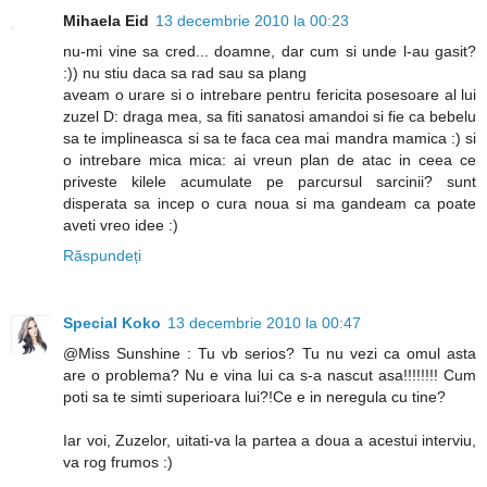
Mihaela Eid
13 decembrie 2010 la 00:23
nu-mi vine sa cred... doamne, dar cum si unde l-au gasit?
:)) nu stiu daca sa rad sau sa plang
aveam o urare si o intrebare pentru fericita posesoare al lui
zuzel D: draga mea, sa fiti sanatosi amandoi si fie ca bebelu
sa te implineasca si sa te faca cea mai mandra mamica :) si
o intrebare mica mica: ai vreun plan de atac in ceea ce
priveste kilele acumulate pe parcursul sarcinii? sunt
disperata sa incep o cura noua si ma gandeam ca poate
aveti vreo idee :)
Răspundeți
Special Koko
13 decembrie 2010 la 00:47
@Miss Sunshine : Tu vb serios? Tu nu vezi ca omul asta
are o problema? Nu e vina lui ca s-a nascut asa!!!!!!!! Cum
poti sa te simti superioara lui?!Ce e in neregula cu tine?
Iar voi, Zuzelor, uitati-va la partea a doua a acestui interviu,
va rog frumos :)