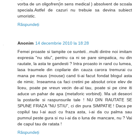
vorba de un oligofren(in sens medical ) absolvent de scoala
speciala.Astfel de cazuri nu trebuie sa devina subiect
umoristic.
Răspundeți
Anonim
14 decembrie 2010 la 18:28
Femei proaste si tampite ce sunteti...multi dintre noi imitam
expresia "nu stiu", pentru ca ni se pare simpatica, nu din
rautate, la asta te gandesti ? Intra proasto in rand cu lumea,
lasa traumele din copilarie din cauza carora tremurai cu
mana pe maus (mouse) cand ti-ai facut fondat blogul asta
de nimic. Inseamna ca faci cretini pe absolut orice elev de
liceu, poate pe vreun vecin de-al tau, poate si pe cine iti
aduce un pahar de apa (metaforic vorbind). Ma uit deseori
la postarile si raspunsurile tale ! NU DIN RAUTATE SE
SPUNE FRAZA "NU STIU", ci din pura SIMPATIE ! Daca pe
copilul tau l-ai auzi cu fraza asta, i-ai da cu palma sau
pumnul peste gura si nu i-ai da o luna de mancare, nu ? Vai
de capul tau de ratata !
Răspundeți