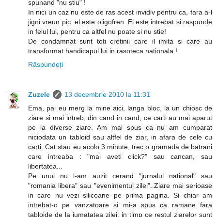
spunand "nu stiu" !
In nici un caz nu este de ras acest invidiv pentru ca, fara a-l
jigni vreun pic, el este oligofren. El este intrebat si raspunde
in felul lui, pentru ca altfel nu poate si nu stie!
De condamnat sunt toti cretinii care il imita si care au
transformat handicapul lui in rasoteca nationala !
Răspundeți
Zuzele
13 decembrie 2010 la 11:31
Ema, pai eu merg la mine aici, langa bloc, la un chiosc de
ziare si mai intreb, din cand in cand, ce carti au mai aparut
pe la diverse ziare. Am mai spus ca nu am cumparat
niciodata un tabloid sau altfel de ziar, in afara de cele cu
carti. Cat stau eu acolo 3 minute, trec o gramada de batrani
care intreaba : "mai aveti click?" sau cancan, sau
libertatea...
Pe unul nu l-am auzit cerand "jurnalul national" sau
"romania libera" sau "evenimentul zilei"..Ziare mai serioase
in care nu vezi silicoane pe prima pagina. Si chiar am
intrebat-o pe vanzatoare si mi-a spus ca ramane fara
tabloide de la jumatatea zilei, in timp ce restul ziarelor sunt