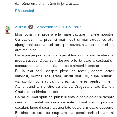
dar pâna una alta...trăim în ţara asta...
Răspundeți
Zuzele
12 decembrie 2010 la 18:07
Miss Sunshine, prostia e la mare cautare in zilele noastre!
Cu cat esti mai prost si mai incult si mai ciudat, cu atat
ajungi mai sus! Iar cei care promoveaza aceste lucruri, cu
atat mai bine!
Daca pui pe prima pagina o prostituata cu tatele pe afara, ai
mega-succes! Daca scrii despre o fetita care a castigat un
concurs de cantat in Italia, nu este nimeni interesat!
Eu la ziar scriu despre piese de teatru, despre actori
valorosi, muzica adevarata, artisti mari, si, dupa numarul
vizitatorilor, constat ca nu prezinta interes pentru nimeni.
Atunci cand am o stire cu Bianca Dragusanu sau Daniela
Crudu, se schimba treaba.
Ca sa nu mai spun de publicul tinta al tabloidelor si despre
care ai fi tentat sa crezi ca este format din pitipoance,
cocalari, lume disperata dupa tate goale si mesaje obscene.
Ei bine, constat cu stupoare ca pensionarii si oamenii