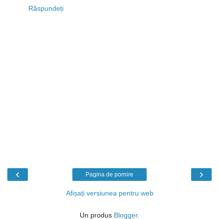
Răspundeți
‹
›
Pagina de pornire
Afișați versiunea pentru web
Un produs
Blogger
.