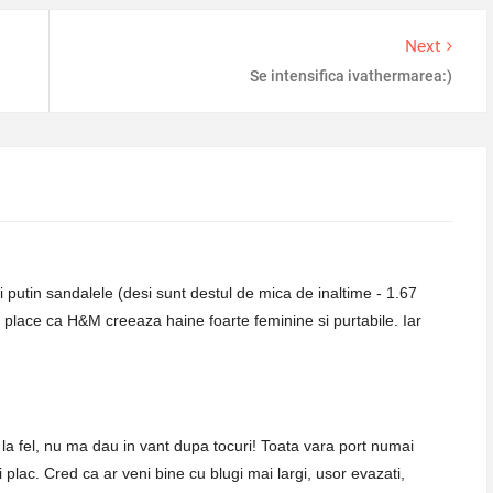
Next
Se intensifica ivathermarea:)
i putin sandalele (desi sunt destul de mica de inaltime - 1.67
i place ca H&M creeaza haine foarte feminine si purtabile. Iar
, la fel, nu ma dau in vant dupa tocuri! Toata vara port numai
 plac. Cred ca ar veni bine cu blugi mai largi, usor evazati,