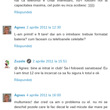
hai ca telefonul e chiar interesant, nu-l folosim noi la
capacitatea maxima, cel putin eu inca scobesc :)))))
Răspundeți
Agnes
2 aprilie 2011 la 12:30
L-am primit! e ft tare! dar am o intrebare: trebuie formatat
bateria? cum faceam cu telefoanele celelalte?
Răspundeți
Zuzele
2 aprilie 2011 la 15:51
@ Agnes: bine ai intrat in club! Sa-l folosesti sanatoasa! Eu
l-am tinut 12 ore la incarcat ca sa fiu sigura k totul e ok
Răspundeți
Agnes
4 aprilie 2011 la 16:00
multumesc! dar cred ca am o problema cu el. nu mi se
deschid pozele care le fac decat le vad micute dar mare pe