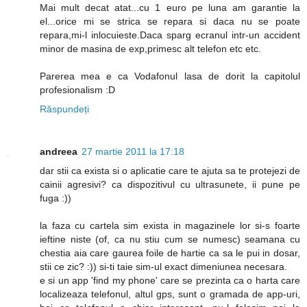
Mai mult decat atat...cu 1 euro pe luna am garantie la
el...orice mi se strica se repara si daca nu se poate
repara,mi-l inlocuieste.Daca sparg ecranul intr-un accident
minor de masina de exp,primesc alt telefon etc etc.
Parerea mea e ca Vodafonul lasa de dorit la capitolul
profesionalism :D
Răspundeți
andreea
27 martie 2011 la 17:18
dar stii ca exista si o aplicatie care te ajuta sa te protejezi de
cainii agresivi? ca dispozitivul cu ultrasunete, ii pune pe
fuga :))
la faza cu cartela sim exista in magazinele lor si-s foarte
ieftine niste (of, ca nu stiu cum se numesc) seamana cu
chestia aia care gaurea foile de hartie ca sa le pui in dosar,
stii ce zic? :)) si-ti taie sim-ul exact dimeniunea necesara.
e si un app 'find my phone' care se prezinta ca o harta care
localizeaza telefonul, altul gps, sunt o gramada de app-uri,