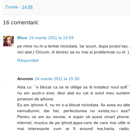
Zuzele
-
14:08
16 comentarii:
Miuri
24 martie 2011 la 14:59
pe mine nu m-a tentat niciodata. Iar acum, dupa postul tau..
nici atat:) Oricum, iti doresc sa nu mai ai problemute cu el :)
Răspundeți
Anonim
24 martie 2011 la 15:30
Asta cu ´´e blocat ca sa te oblige sa iti instalezi noul soft´´
nu am auzit-o ever, desi atat eu cat si sotul meu suntem
posesori de iphone.
Eu am iphone 4, nu mi s-a blocat niciodata. As avea eu alte
nemultumiri, dar hei, perfectiunea nu exista,nu-i asa?
Pentru ce am eu nevoie, e super ok acest smart phone:
internet, muzica de pe iphod,apps-care de care mai utile si
mai interesante cum ar fi around me,harta, radio,