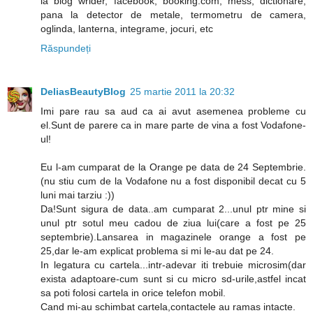
la blog wrider, facebook, booking.com, mess, dictionare,
pana la detector de metale, termometru de camera,
oglinda, lanterna, integrame, jocuri, etc
Răspundeți
DeliasBeautyBlog
25 martie 2011 la 20:32
Imi pare rau sa aud ca ai avut asemenea probleme cu
el.Sunt de parere ca in mare parte de vina a fost Vodafone-
ul!
Eu l-am cumparat de la Orange pe data de 24 Septembrie.
(nu stiu cum de la Vodafone nu a fost disponibil decat cu 5
luni mai tarziu :))
Da!Sunt sigura de data..am cumparat 2...unul ptr mine si
unul ptr sotul meu cadou de ziua lui(care a fost pe 25
septembrie).Lansarea in magazinele orange a fost pe
25,dar le-am explicat problema si mi le-au dat pe 24.
In legatura cu cartela...intr-adevar iti trebuie microsim(dar
exista adaptoare-cum sunt si cu micro sd-urile,astfel incat
sa poti folosi cartela in orice telefon mobil.
Cand mi-au schimbat cartela,contactele au ramas intacte.