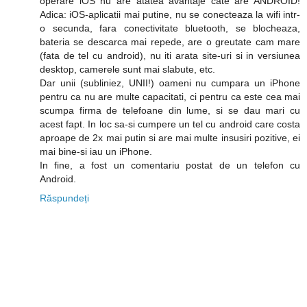
operare iOS nu are atatea avantaje cate are ANDROID!
Adica: iOS-aplicatii mai putine, nu se conecteaza la wifi intr-
o secunda, fara conectivitate bluetooth, se blocheaza,
bateria se descarca mai repede, are o greutate cam mare
(fata de tel cu android), nu iti arata site-uri si in versiunea
desktop, camerele sunt mai slabute, etc.
Dar unii (subliniez, UNII!) oameni nu cumpara un iPhone
pentru ca nu are multe capacitati, ci pentru ca este cea mai
scumpa firma de telefoane din lume, si se dau mari cu
acest fapt. In loc sa-si cumpere un tel cu android care costa
aproape de 2x mai putin si are mai multe insusiri pozitive, ei
mai bine-si iau un iPhone.
In fine, a fost un comentariu postat de un telefon cu
Android.
Răspundeți