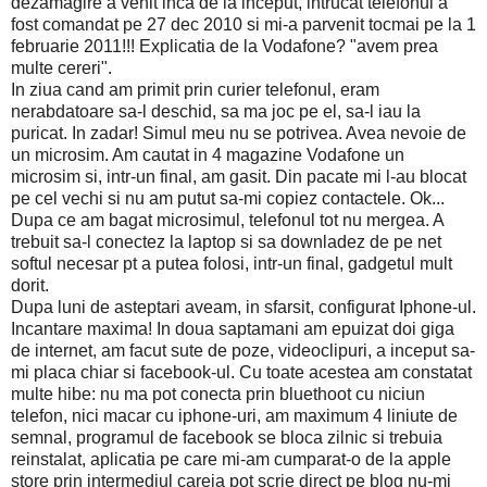
dezamagire a venit inca de la inceput, intrucat telefonul a
fost comandat pe 27 dec 2010 si mi-a parvenit tocmai pe la 1
februarie 2011!!! Explicatia de la Vodafone? "avem prea
multe cereri".
In ziua cand am primit prin curier telefonul, eram
nerabdatoare sa-l deschid, sa ma joc pe el, sa-l iau la
puricat. In zadar! Simul meu nu se potrivea. Avea nevoie de
un microsim. Am cautat in 4 magazine Vodafone un
microsim si, intr-un final, am gasit. Din pacate mi l-au blocat
pe cel vechi si nu am putut sa-mi copiez contactele. Ok...
Dupa ce am bagat microsimul, telefonul tot nu mergea. A
trebuit sa-l conectez la laptop si sa downladez de pe net
softul necesar pt a putea folosi, intr-un final, gadgetul mult
dorit.
Dupa luni de asteptari aveam, in sfarsit, configurat Iphone-ul.
Incantare maxima! In doua saptamani am epuizat doi giga
de internet, am facut sute de poze, videoclipuri, a inceput sa-
mi placa chiar si facebook-ul. Cu toate acestea am constatat
multe hibe: nu ma pot conecta prin bluethoot cu niciun
telefon, nici macar cu iphone-uri, am maximum 4 liniute de
semnal, programul de facebook se bloca zilnic si trebuia
reinstalat, aplicatia pe care mi-am cumparat-o de la apple
store prin intermediul careia pot scrie direct pe blog nu-mi