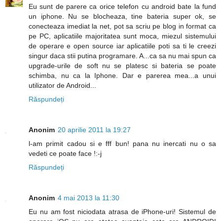
Eu sunt de parere ca orice telefon cu android bate la fund
un iphone. Nu se blocheaza, tine bateria super ok, se
conecteaza imediat la net, pot sa scriu pe blog in format ca
pe PC, aplicatiile majoritatea sunt moca, miezul sistemului
de operare e open source iar aplicatiile poti sa ti le creezi
singur daca stii putina programare. A...ca sa nu mai spun ca
upgrade-urile de soft nu se platesc si bateria se poate
schimba, nu ca la Iphone. Dar e parerea mea...a unui
utilizator de Android...
Răspundeți
Anonim
20 aprilie 2011 la 19:27
l-am primit cadou si e fff bun! pana nu inercati nu o sa
vedeti ce poate face !:-j
Răspundeți
Anonim
4 mai 2013 la 11:30
Eu nu am fost niciodata atrasa de iPhone-uri! Sistemul de