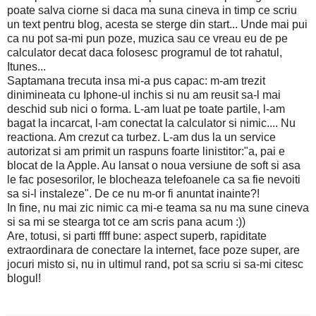
poate salva ciorne si daca ma suna cineva in timp ce scriu
un text pentru blog, acesta se sterge din start... Unde mai pui
ca nu pot sa-mi pun poze, muzica sau ce vreau eu de pe
calculator decat daca folosesc programul de tot rahatul,
Itunes...
Saptamana trecuta insa mi-a pus capac: m-am trezit
dinimineata cu Iphone-ul inchis si nu am reusit sa-l mai
deschid sub nici o forma. L-am luat pe toate partile, l-am
bagat la incarcat, l-am conectat la calculator si nimic.... Nu
reactiona. Am crezut ca turbez. L-am dus la un service
autorizat si am primit un raspuns foarte linistitor:"a, pai e
blocat de la Apple. Au lansat o noua versiune de soft si asa
le fac posesorilor, le blocheaza telefoanele ca sa fie nevoiti
sa si-l instaleze". De ce nu m-or fi anuntat inainte?!
In fine, nu mai zic nimic ca mi-e teama sa nu ma sune cineva
si sa mi se stearga tot ce am scris pana acum :))
Are, totusi, si parti ffff bune: aspect superb, rapiditate
extraordinara de conectare la internet, face poze super, are
jocuri misto si, nu in ultimul rand, pot sa scriu si sa-mi citesc
blogul!