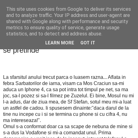
This site uses cookies from Google to deliver its services
PentruDive.ro
and to analyze traffic. Your IP address and user-agent are
shared with Google along with performance and security
metrics to ensure quality of service, generate usage
statistics, and to detect and address abuse.
joi, 24 martie 2011
Iphone 4 nu e chiar asa de tare precum
LEARN MORE
GOT IT
se pretinde
La sfarsitul anului trecut parca o luasem razna... Aflata in
febra Sarbatorilor de iarna, visam ca Mos Craciun sa-mi
aduca un Iphone 4, ca sa pot intra tot timpul pe net, sa ma
joc, sa-l pozez si sa-l filmez pe Zuzelul. Ei bine, Mosul nu mi
l-a adus, dar de ziua mea, de Sf Stefan, sotul meu mi-a luat
un astfel de cadou. Ii spusesem dinainte:"daca darul de la
tine nu incepe cu i si se termina cu phone si cu cifra 4, nu
ma intereseaza!".
Omul s-a conformat doar ca sa scape de nebuna de mine si
s-a dus la Vodafone si mi-a comandat unul. Prima