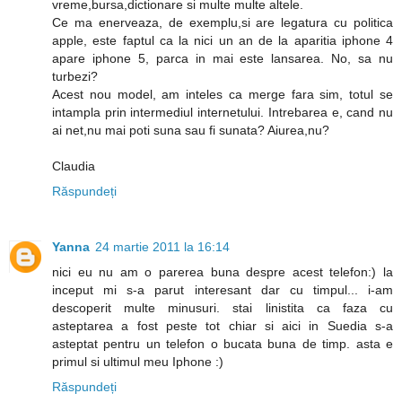
vreme,bursa,dictionare si multe multe altele.
Ce ma enerveaza, de exemplu,si are legatura cu politica
apple, este faptul ca la nici un an de la aparitia iphone 4
apare iphone 5, parca in mai este lansarea. No, sa nu
turbezi?
Acest nou model, am inteles ca merge fara sim, totul se
intampla prin intermediul internetului. Intrebarea e, cand nu
ai net,nu mai poti suna sau fi sunata? Aiurea,nu?
Claudia
Răspundeți
Yanna
24 martie 2011 la 16:14
nici eu nu am o parerea buna despre acest telefon:) la
inceput mi s-a parut interesant dar cu timpul... i-am
descoperit multe minusuri. stai linistita ca faza cu
asteptarea a fost peste tot chiar si aici in Suedia s-a
asteptat pentru un telefon o bucata buna de timp. asta e
primul si ultimul meu Iphone :)
Răspundeți