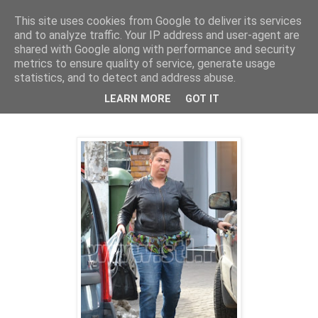
This site uses cookies from Google to deliver its services
PentruDive.ro
and to analyze traffic. Your IP address and user-agent are
shared with Google along with performance and security
metrics to ensure quality of service, generate usage
statistics, and to detect and address abuse.
joi, 10 martie 2011
La placinte inainte, la ...sala inapoi
LEARN MORE
GOT IT