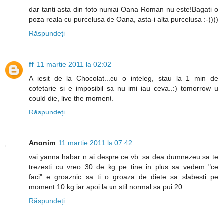
dar tanti asta din foto numai Oana Roman nu este!Bagati o
poza reala cu purcelusa de Oana, asta-i alta purcelusa :-))))
Răspundeți
ff
11 martie 2011 la 02:02
A iesit de la Chocolat...eu o inteleg, stau la 1 min de
cofetarie si e imposibil sa nu imi iau ceva..:) tomorrow u
could die, live the moment.
Răspundeți
Anonim
11 martie 2011 la 07:42
vai yanna habar n ai despre ce vb..sa dea dumnezeu sa te
trezesti cu vreo 30 de kg pe tine in plus sa vedem "ce
faci"..e groaznic sa ti o groaza de diete sa slabesti pe
moment 10 kg iar apoi la un stil normal sa pui 20 ..
Răspundeți