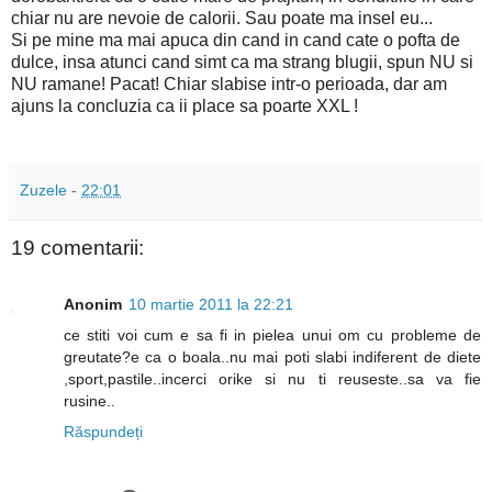
chiar nu are nevoie de calorii. Sau poate ma insel eu...
Si pe mine ma mai apuca din cand in cand cate o pofta de
dulce, insa atunci cand simt ca ma strang blugii, spun NU si
NU ramane! Pacat! Chiar slabise intr-o perioada, dar am
ajuns la concluzia ca ii place sa poarte XXL !
Zuzele
-
22:01
19 comentarii:
Anonim
10 martie 2011 la 22:21
ce stiti voi cum e sa fi in pielea unui om cu probleme de
greutate?e ca o boala..nu mai poti slabi indiferent de diete
,sport,pastile..incerci orike si nu ti reuseste..sa va fie
rusine..
Răspundeți