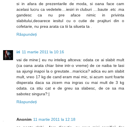
si in afara de prezentarile de moda, si oana face cam
acelasi lucru ca vedetele....iesiri in cluburi ....baute .etc .ma
gandesc ca nu pre aface nimic in privinta
slabitului,deoarece iesitul cu o cutie de prajituri din o
cofetarie, nu prea arata ca tii la silueta ta .
Răspundeți
iri
11 martie 2011 la 10:16
vai de mine:| eu nu inteleg altceva: odata ce ai slabit mult
(ca oana arata chiar bine intr-o vreme) de ce naiba te lasi
sa ajungi inapoi la o greutate...maricica? adica eu am slabit
mult, vreo 17 kg de cand eram mai mic, si acum sunt foarte
disperata daca sa zicem ma ingras cu mai mult de 3 kg
odata. ca stiu cat e de greu sa slabesc, de ce sa ma
sabotez singura?:|
Răspundeți
Anonim
11 martie 2011 la 12:18