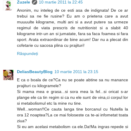
Zuzele
10 martie 2011 la 22:45
Anonim, nu inteleg de ce esti asa de indignata! De ce ar
trebui sa ne fie rusine? Eu am o prietena care a avut
muuuulte kilograme, multi ani si a avut putere sa urmeze
regimul de viata prescris de nutritionist si a slabit 40
kilograme intr-un an si jumatate, fara sa faca foamea si fara
sport. Arata extraordinar de bine acum! Dar nu a plecat din
cofetarie cu sacosa plina cu prajituri!
Răspundeți
DeliasBeautyBlog
10 martie 2011 la 23:15
E ca o boala de ce?Ca nu se poate abtine sa nu manance
prajituri cu kilogramele?
Si mama mea e grasa...si sora mea la fel...si oricat s-ar
plange ele ca tin regim si ca nu ele sunt de vina,ci corpul lor
si metabolismul etc la mine nu tine.
Well...woman!!Ce cauta langa tine borcanul cu Nutella la
ora 12 noaptea?La ce mai foloseste ca te-ai infometat toata
ziua?
Si eu am acelasi metabolism ca ele.Da!Ma ingras repede si