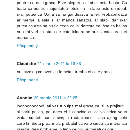
pentru ca este grasa. Este alegerea ei si cu asta basta. Cu
toate ca pentru majoritatea fetelor a fi slabe este un ideal,
s-ar putea ca Oana sa nu gandeasca la fel. Probabil daca
ar merge la sala si ar manca sanatos, ar slabi, dar s-ar
putea ca asta sa nu fie ceea ce isi doreste ea. Asa ca hai sa
nu mai vorbim atata de cate kilograme are si cata prajituri
mananca...
Răspundeți
Claudette
11 martie 2011 la 16:36
nu intzeleg ce aveti cu femeia...treaba ei ca e grasa.
Răspundeți
Anonim
20 martie 2011 la 22:25
loooooooooool, ati vazut o tipa mai grasa ca isi ia prajituri...
si sariti pe ea, pai daca ei ii convine cu ce va strica voua
viata, sunteti pur si simplu rautacioase... asa ajung cele
care tin dieta prea mult, probabil ca va e ciuda ca mananca
prajituri fara probleme in timp cei voi numarati calorii.