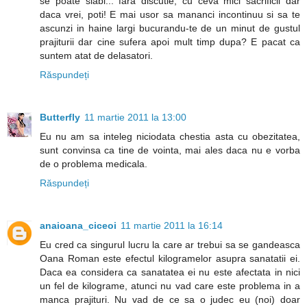
se poate slabi... fara discutie, cu ceva mici sacrificii dar
daca vrei, poti! E mai usor sa mananci incontinuu si sa te
ascunzi in haine largi bucurandu-te de un minut de gustul
prajiturii dar cine sufera apoi mult timp dupa? E pacat ca
suntem atat de delasatori.
Răspundeți
Butterfly
11 martie 2011 la 13:00
Eu nu am sa inteleg niciodata chestia asta cu obezitatea,
sunt convinsa ca tine de vointa, mai ales daca nu e vorba
de o problema medicala.
Răspundeți
anaioana_ciceoi
11 martie 2011 la 16:14
Eu cred ca singurul lucru la care ar trebui sa se gandeasca
Oana Roman este efectul kilogramelor asupra sanatatii ei.
Daca ea considera ca sanatatea ei nu este afectata in nici
un fel de kilograme, atunci nu vad care este problema in a
manca prajituri. Nu vad de ce sa o judec eu (noi) doar