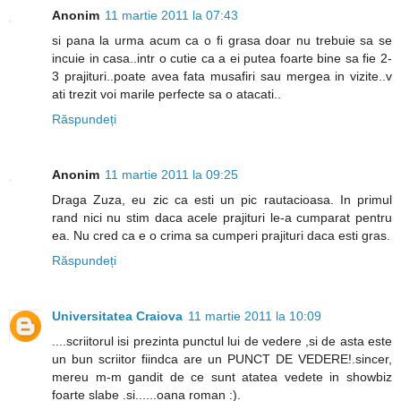
Anonim
11 martie 2011 la 07:43
si pana la urma acum ca o fi grasa doar nu trebuie sa se
incuie in casa..intr o cutie ca a ei putea foarte bine sa fie 2-
3 prajituri..poate avea fata musafiri sau mergea in vizite..v
ati trezit voi marile perfecte sa o atacati..
Răspundeți
Anonim
11 martie 2011 la 09:25
Draga Zuza, eu zic ca esti un pic rautacioasa. In primul
rand nici nu stim daca acele prajituri le-a cumparat pentru
ea. Nu cred ca e o crima sa cumperi prajituri daca esti gras.
Răspundeți
Universitatea Craiova
11 martie 2011 la 10:09
....scriitorul isi prezinta punctul lui de vedere ,si de asta este
un bun scriitor fiindca are un PUNCT DE VEDERE!.sincer,
mereu m-m gandit de ce sunt atatea vedete in showbiz
foarte slabe .si......oana roman :).