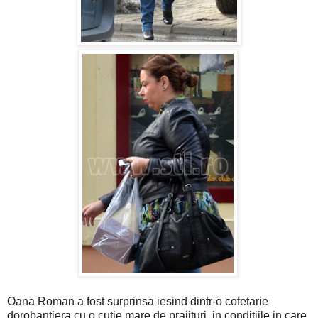
Oana Roman a fost surprinsa iesind dintr-o cofetarie
dorobantiera cu o cutie mare de prajituri, in conditiile in care