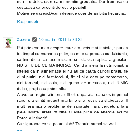
nu mi-e deloc usor sa-mi mentin greutatea.Dar frumusetea
costa,asa ca orice iti doresti e posibil!
Motive se gasesc!Acum depinde doar de ambitia fiecaruia...
Răspundeți
Zuzele
10 martie 2011 la 23:23
Pai prietena mea despre care am scris mai inainte, spunea
tot timpul ca mananca putin, ca nu exagereaza cu dulciurile,
ca tine dieta, ca face miscare si - clasica replica a grasilor-
NU STIU DE CE MA INGRAS! Cand a mers la nutritionist, a
inteles ca in alimentatia ei nu au ce cauta cartofii prajiti, fie
ei si putini, nici fast-food-ul, fie el si o data pe saptamana,
nici fornetti, nici cola, nici guma de mestecat, nici NIMIC
dulce, prajit sau paine alba.
A avut un regim alimentar fff ok dupa aia, sanatos in primul
rand, s-a simtit muuult mai bine si a reusit sa slabeasca fff
mult fara nici o problema de sanatate, fara vergeturi, fara
piele lasata. Arata fff bine si este plina de energie acum!
Parca a intinerit!
Cu siguranta ca se poate slabi! Trebuie numai sa vrei!