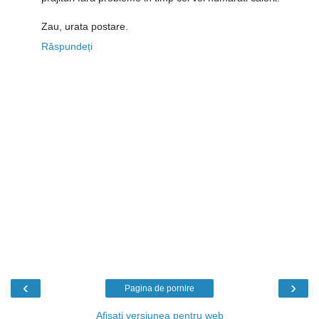
Zau, urata postare.
Răspundeți
‹
›
Pagina de pornire
Afișați versiunea pentru web