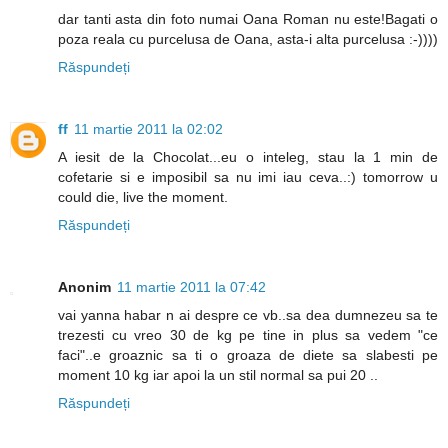
dar tanti asta din foto numai Oana Roman nu este!Bagati o
poza reala cu purcelusa de Oana, asta-i alta purcelusa :-))))
Răspundeți
ff
11 martie 2011 la 02:02
A iesit de la Chocolat...eu o inteleg, stau la 1 min de
cofetarie si e imposibil sa nu imi iau ceva..:) tomorrow u
could die, live the moment.
Răspundeți
Anonim
11 martie 2011 la 07:42
vai yanna habar n ai despre ce vb..sa dea dumnezeu sa te
trezesti cu vreo 30 de kg pe tine in plus sa vedem "ce
faci"..e groaznic sa ti o groaza de diete sa slabesti pe
moment 10 kg iar apoi la un stil normal sa pui 20 ..
Răspundeți