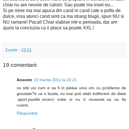
chiar nu are nevoie de calorii. Sau poate ma insel eu...
Si pe mine ma mai apuca din cand in cand cate o pofta de
dulce, insa atunci cand simt ca ma strang blugii, spun NU si
NU ramane! Pacat! Chiar slabise intr-o perioada, dar am
ajuns la concluzia ca ii place sa poarte XXL !
Zuzele
-
22:01
19 comentarii:
Anonim
10 martie 2011 la 22:21
ce stiti voi cum e sa fi in pielea unui om cu probleme de
greutate?e ca o boala..nu mai poti slabi indiferent de diete
,sport,pastile..incerci orike si nu ti reuseste..sa va fie
rusine..
Răspundeți