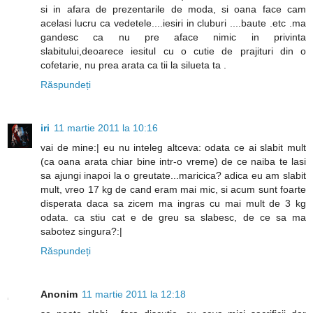
si in afara de prezentarile de moda, si oana face cam
acelasi lucru ca vedetele....iesiri in cluburi ....baute .etc .ma
gandesc ca nu pre aface nimic in privinta
slabitului,deoarece iesitul cu o cutie de prajituri din o
cofetarie, nu prea arata ca tii la silueta ta .
Răspundeți
iri
11 martie 2011 la 10:16
vai de mine:| eu nu inteleg altceva: odata ce ai slabit mult
(ca oana arata chiar bine intr-o vreme) de ce naiba te lasi
sa ajungi inapoi la o greutate...maricica? adica eu am slabit
mult, vreo 17 kg de cand eram mai mic, si acum sunt foarte
disperata daca sa zicem ma ingras cu mai mult de 3 kg
odata. ca stiu cat e de greu sa slabesc, de ce sa ma
sabotez singura?:|
Răspundeți
Anonim
11 martie 2011 la 12:18