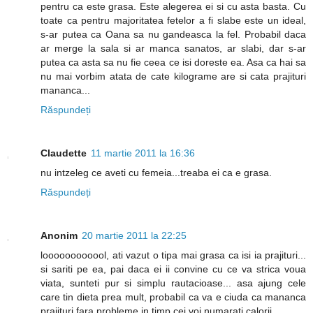
pentru ca este grasa. Este alegerea ei si cu asta basta. Cu
toate ca pentru majoritatea fetelor a fi slabe este un ideal,
s-ar putea ca Oana sa nu gandeasca la fel. Probabil daca
ar merge la sala si ar manca sanatos, ar slabi, dar s-ar
putea ca asta sa nu fie ceea ce isi doreste ea. Asa ca hai sa
nu mai vorbim atata de cate kilograme are si cata prajituri
mananca...
Răspundeți
Claudette
11 martie 2011 la 16:36
nu intzeleg ce aveti cu femeia...treaba ei ca e grasa.
Răspundeți
Anonim
20 martie 2011 la 22:25
loooooooooool, ati vazut o tipa mai grasa ca isi ia prajituri...
si sariti pe ea, pai daca ei ii convine cu ce va strica voua
viata, sunteti pur si simplu rautacioase... asa ajung cele
care tin dieta prea mult, probabil ca va e ciuda ca mananca
prajituri fara probleme in timp cei voi numarati calorii.