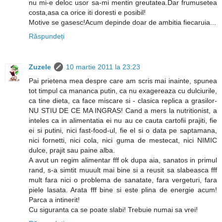
nu mi-e deloc usor sa-mi mentin greutatea.Dar frumusetea
costa,asa ca orice iti doresti e posibil!
Motive se gasesc!Acum depinde doar de ambitia fiecaruia...
Răspundeți
Zuzele
10 martie 2011 la 23:23
Pai prietena mea despre care am scris mai inainte, spunea
tot timpul ca mananca putin, ca nu exagereaza cu dulciurile,
ca tine dieta, ca face miscare si - clasica replica a grasilor-
NU STIU DE CE MA INGRAS! Cand a mers la nutritionist, a
inteles ca in alimentatia ei nu au ce cauta cartofii prajiti, fie
ei si putini, nici fast-food-ul, fie el si o data pe saptamana,
nici fornetti, nici cola, nici guma de mestecat, nici NIMIC
dulce, prajit sau paine alba.
A avut un regim alimentar fff ok dupa aia, sanatos in primul
rand, s-a simtit muuult mai bine si a reusit sa slabeasca fff
mult fara nici o problema de sanatate, fara vergeturi, fara
piele lasata. Arata fff bine si este plina de energie acum!
Parca a intinerit!
Cu siguranta ca se poate slabi! Trebuie numai sa vrei!