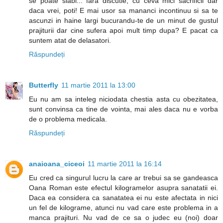
se poate slabi... fara discutie, cu ceva mici sacrificii dar
daca vrei, poti! E mai usor sa mananci incontinuu si sa te
ascunzi in haine largi bucurandu-te de un minut de gustul
prajiturii dar cine sufera apoi mult timp dupa? E pacat ca
suntem atat de delasatori.
Răspundeți
Butterfly
11 martie 2011 la 13:00
Eu nu am sa inteleg niciodata chestia asta cu obezitatea,
sunt convinsa ca tine de vointa, mai ales daca nu e vorba
de o problema medicala.
Răspundeți
anaioana_ciceoi
11 martie 2011 la 16:14
Eu cred ca singurul lucru la care ar trebui sa se gandeasca
Oana Roman este efectul kilogramelor asupra sanatatii ei.
Daca ea considera ca sanatatea ei nu este afectata in nici
un fel de kilograme, atunci nu vad care este problema in a
manca prajituri. Nu vad de ce sa o judec eu (noi) doar