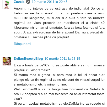
Zuzele
10 martie 2011 la 22:45
Anonim, nu inteleg de ce esti asa de indignata! De ce ar
trebui sa ne fie rusine? Eu am o prietena care a avut
muuuulte kilograme, multi ani si a avut putere sa urmeze
regimul de viata prescris de nutritionist si a slabit 40
kilograme intr-un an si jumatate, fara sa faca foamea si fara
sport. Arata extraordinar de bine acum! Dar nu a plecat din
cofetarie cu sacosa plina cu prajituri!
Răspundeți
DeliasBeautyBlog
10 martie 2011 la 23:15
E ca o boala de ce?Ca nu se poate abtine sa nu manance
prajituri cu kilogramele?
Si mama mea e grasa...si sora mea la fel...si oricat s-ar
plange ele ca tin regim si ca nu ele sunt de vina,ci corpul lor
si metabolismul etc la mine nu tine.
Well...woman!!Ce cauta langa tine borcanul cu Nutella la
ora 12 noaptea?La ce mai foloseste ca te-ai infometat toata
ziua?
Si eu am acelasi metabolism ca ele.Da!Ma ingras repede si