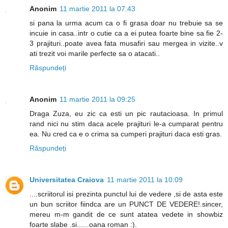
Anonim
11 martie 2011 la 07:43
si pana la urma acum ca o fi grasa doar nu trebuie sa se
incuie in casa..intr o cutie ca a ei putea foarte bine sa fie 2-
3 prajituri..poate avea fata musafiri sau mergea in vizite..v
ati trezit voi marile perfecte sa o atacati..
Răspundeți
Anonim
11 martie 2011 la 09:25
Draga Zuza, eu zic ca esti un pic rautacioasa. In primul
rand nici nu stim daca acele prajituri le-a cumparat pentru
ea. Nu cred ca e o crima sa cumperi prajituri daca esti gras.
Răspundeți
Universitatea Craiova
11 martie 2011 la 10:09
....scriitorul isi prezinta punctul lui de vedere ,si de asta este
un bun scriitor fiindca are un PUNCT DE VEDERE!.sincer,
mereu m-m gandit de ce sunt atatea vedete in showbiz
foarte slabe .si......oana roman :).