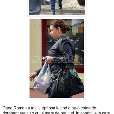
Oana Roman a fost surprinsa iesind dintr-o cofetarie
dorobantiera cu o cutie mare de prajituri, in conditiile in care