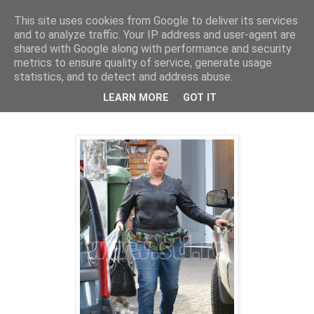
This site uses cookies from Google to deliver its services
PentruDive.ro
and to analyze traffic. Your IP address and user-agent are
shared with Google along with performance and security
metrics to ensure quality of service, generate usage
statistics, and to detect and address abuse.
joi, 10 martie 2011
La placinte inainte, la ...sala inapoi
LEARN MORE
GOT IT