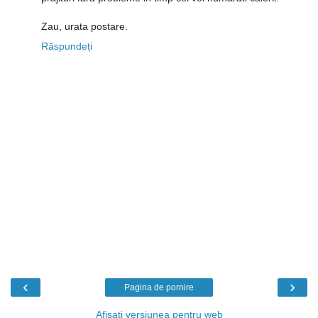
Zau, urata postare.
Răspundeți
‹
›
Pagina de pornire
Afișați versiunea pentru web