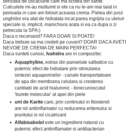
senzatia de uscaciune care ma scotea din sarite.
Cuticulele mi-au multumit si ele ca nu le-am mai taiat in
perioada in care am folosit aceasta crema. Pielea din jurul
unghiilor era atat de hidratata incat parea ingrijita cu uleiuri
speciale si, implicit, manichiura arata si ea ca dupa o zi
petrecuta la SPA:)
Daca o recomand? FARA DOAR SI POATE!
Daca trebuie sa ma credeti pe cuvant? DOAR DACA AVETI
NEVOIE DE CREMA DE MAINI PERFECTA!
Daca sunteti curiosi,
Ivahidra
are in compozitie:
Aquaphyline,
extras din panselute salbatice cu
puternic efect de hidratare prin stimularea
sintezei aquaporinelor - canale transportatoare
de apa din membrana celulara si cresterea
cantitatii de acid hialuronic - binecunoscutul
'burete molecular' al apei din piele
unt de Karite
care, prin continutul in fitosteroli
are rol antiinflamator cu reducerea eritemului si
pruritului si rol cicatrizant
Alfabisabolol
este un ingredient natural cu
puternic efect antiinflamator si antibacterian