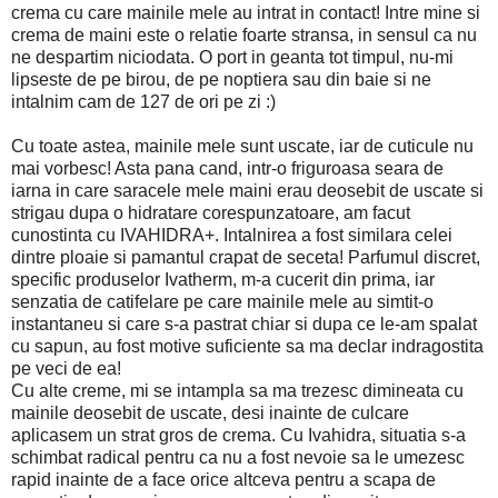
crema cu care mainile mele au intrat in contact! Intre mine si
crema de maini este o relatie foarte stransa, in sensul ca nu
ne despartim niciodata. O port in geanta tot timpul, nu-mi
lipseste de pe birou, de pe noptiera sau din baie si ne
intalnim cam de 127 de ori pe zi :)
Cu toate astea, mainile mele sunt uscate, iar de cuticule nu
mai vorbesc! Asta pana cand, intr-o friguroasa seara de
iarna in care saracele mele maini erau deosebit de uscate si
strigau dupa o hidratare corespunzatoare, am facut
cunostinta cu IVAHIDRA+. Intalnirea a fost similara celei
dintre ploaie si pamantul crapat de seceta! Parfumul discret,
specific produselor Ivatherm, m-a cucerit din prima, iar
senzatia de catifelare pe care mainile mele au simtit-o
instantaneu si care s-a pastrat chiar si dupa ce le-am spalat
cu sapun, au fost motive suficiente sa ma declar indragostita
pe veci de ea!
Cu alte creme, mi se intampla sa ma trezesc dimineata cu
mainile deosebit de uscate, desi inainte de culcare
aplicasem un strat gros de crema. Cu Ivahidra, situatia s-a
schimbat radical pentru ca nu a fost nevoie sa le umezesc
rapid inainte de a face orice altceva pentru a scapa de