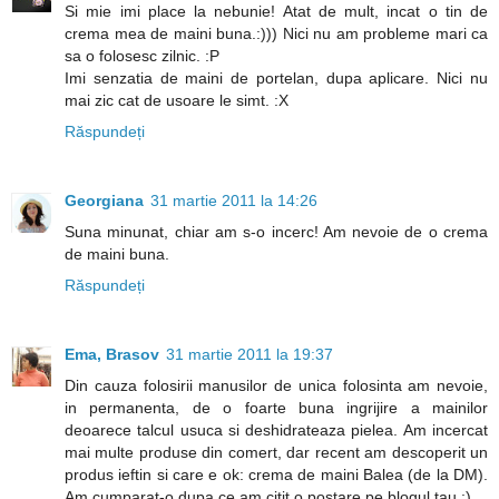
Si mie imi place la nebunie! Atat de mult, incat o tin de
crema mea de maini buna.:))) Nici nu am probleme mari ca
sa o folosesc zilnic. :P
Imi senzatia de maini de portelan, dupa aplicare. Nici nu
mai zic cat de usoare le simt. :X
Răspundeți
Georgiana
31 martie 2011 la 14:26
Suna minunat, chiar am s-o incerc! Am nevoie de o crema
de maini buna.
Răspundeți
Ema, Brasov
31 martie 2011 la 19:37
Din cauza folosirii manusilor de unica folosinta am nevoie,
in permanenta, de o foarte buna ingrijire a mainilor
deoarece talcul usuca si deshidrateaza pielea. Am incercat
mai multe produse din comert, dar recent am descoperit un
produs ieftin si care e ok: crema de maini Balea (de la DM).
Am cumparat-o dupa ce am citit o postare pe blogul tau :)