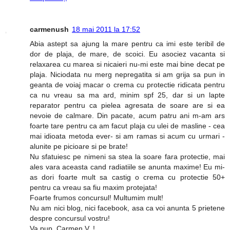
carmenush
18 mai 2011 la 17:52
Abia astept sa ajung la mare pentru ca imi este teribil de
dor de plaja, de mare, de scoici. Eu asociez vacanta si
relaxarea cu marea si nicaieri nu-mi este mai bine decat pe
plaja. Niciodata nu merg nepregatita si am grija sa pun in
geanta de voiaj macar o crema cu protectie ridicata pentru
ca nu vreau sa ma ard, minim spf 25, dar si un lapte
reparator pentru ca pielea agresata de soare are si ea
nevoie de calmare. Din pacate, acum patru ani m-am ars
foarte tare pentru ca am facut plaja cu ulei de masline - cea
mai idioata metoda ever- si am ramas si acum cu urmari -
alunite pe picioare si pe brate!
Nu sfatuiesc pe nimeni sa stea la soare fara protectie, mai
ales vara aceasta cand radiatiile se anunta maxime! Eu mi-
as dori foarte mult sa castig o crema cu protectie 50+
pentru ca vreau sa fiu maxim protejata!
Foarte frumos concursul! Multumim mult!
Nu am nici blog, nici facebook, asa ca voi anunta 5 prietene
despre concursul vostru!
Va pup, Carmen V. !