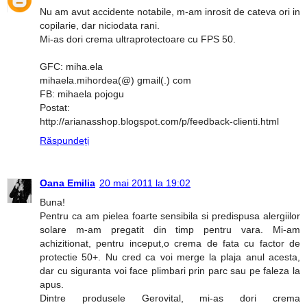
Nu am avut accidente notabile, m-am inrosit de cateva ori in
copilarie, dar niciodata rani.
Mi-as dori crema ultraprotectoare cu FPS 50.
GFC: miha.ela
mihaela.mihordea(@) gmail(.) com
FB: mihaela pojogu
Postat:
http://arianasshop.blogspot.com/p/feedback-clienti.html
Răspundeți
Oana Emilia
20 mai 2011 la 19:02
Buna!
Pentru ca am pielea foarte sensibila si predispusa alergiilor
solare m-am pregatit din timp pentru vara. Mi-am
achizitionat, pentru inceput,o crema de fata cu factor de
protectie 50+. Nu cred ca voi merge la plaja anul acesta,
dar cu siguranta voi face plimbari prin parc sau pe faleza la
apus.
Dintre produsele Gerovital, mi-as dori crema