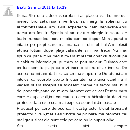
Bia'a
27 mai 2011 la 16:19
Bunaa!Eu una adoor soarele,mi-ar placea sa fiu mereu-
mereu bronzata,insa mi-e frica sa merg la solar,iar cu
autobronzantele am avut experiente cam neplacute.Anul
trecut am fost in Spania si am avut o alergie la soare de
toata frumusetea...sau nu stiu cum sa ii spun.Mi-a aparut o
iritatie pe piept care ma manca in ultimul hal.Am folosit
atunci lotiuni dupa plaja,calmante si mi-a trecut.Nu mai
spun ca pana mi-a trecut m-am imbracat doar cu tricouri pe
o caldura infernala,nu puteam sa port maieuri.Culmea este
ca fusesem la plaja cu o zi inainte si era chiar innorat.De
aceea nu mi-am dat nici cu crema,stupid me.De atunci am
inteles ca soarele poate fi daunator si atunci cand nu il
vedem si am inceput sa folosesc creme cu factor mai bun
de protectie,pana ce m-am bronzat cat de cat.Pentru vara
care e dupa colt,imi voi cauta o crema hidratanta de zi cu
protectie,fata este cea mai expusa soarelui,din pacate.
Produsul pe care doresc sa il castig este Uleiul bronzant
protector SPF6,mai ales fiindca pe picioare ma bronzez cel
mai greu si tot ele sunt cele pe care nu le suport albe.
Am scris aici despre