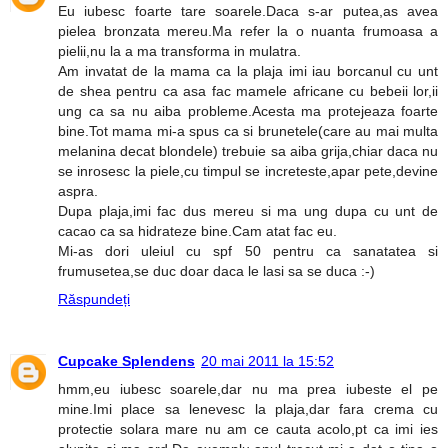
Eu iubesc foarte tare soarele.Daca s-ar putea,as avea
pielea bronzata mereu.Ma refer la o nuanta frumoasa a
pielii,nu la a ma transforma in mulatra.
Am invatat de la mama ca la plaja imi iau borcanul cu unt
de shea pentru ca asa fac mamele africane cu bebeii lor,ii
ung ca sa nu aiba probleme.Acesta ma protejeaza foarte
bine.Tot mama mi-a spus ca si brunetele(care au mai multa
melanina decat blondele) trebuie sa aiba grija,chiar daca nu
se inrosesc la piele,cu timpul se increteste,apar pete,devine
aspra.
Dupa plaja,imi fac dus mereu si ma ung dupa cu unt de
cacao ca sa hidrateze bine.Cam atat fac eu.
Mi-as dori uleiul cu spf 50 pentru ca sanatatea si
frumusetea,se duc doar daca le lasi sa se duca :-)
Răspundeți
Cupcake Splendens
20 mai 2011 la 15:52
hmm,eu iubesc soarele,dar nu ma prea iubeste el pe
mine.Imi place sa lenevesc la plaja,dar fara crema cu
protectie solara mare nu am ce cauta acolo,pt ca imi ies