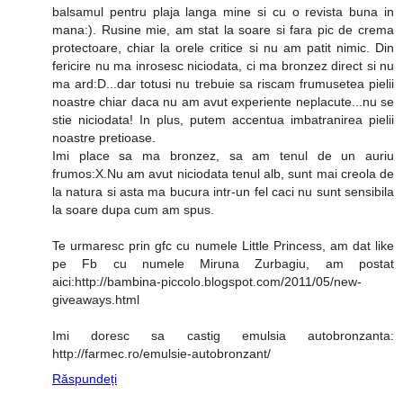
balsamul pentru plaja langa mine si cu o revista buna in
mana:). Rusine mie, am stat la soare si fara pic de crema
protectoare, chiar la orele critice si nu am patit nimic. Din
fericire nu ma inrosesc niciodata, ci ma bronzez direct si nu
ma ard:D...dar totusi nu trebuie sa riscam frumusetea pielii
noastre chiar daca nu am avut experiente neplacute...nu se
stie niciodata! In plus, putem accentua imbatranirea pielii
noastre pretioase.
Imi place sa ma bronzez, sa am tenul de un auriu
frumos:X.Nu am avut niciodata tenul alb, sunt mai creola de
la natura si asta ma bucura intr-un fel caci nu sunt sensibila
la soare dupa cum am spus.
Te urmaresc prin gfc cu numele Little Princess, am dat like
pe Fb cu numele Miruna Zurbagiu, am postat
aici:http://bambina-piccolo.blogspot.com/2011/05/new-
giveaways.html
Imi doresc sa castig emulsia autobronzanta:
http://farmec.ro/emulsie-autobronzant/
Răspundeți