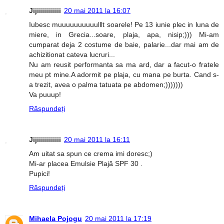
Jijiiiiiiiiiiii
20 mai 2011 la 16:07
Iubesc muuuuuuuuuulllt soarele! Pe 13 iunie plec in luna de
miere, in Grecia...soare, plaja, apa, nisip;))) Mi-am
cumparat deja 2 costume de baie, palarie...dar mai am de
achizitionat cateva lucruri...
Nu am reusit performanta sa ma ard, dar a facut-o fratele
meu pt mine.A adormit pe plaja, cu mana pe burta. Cand s-
a trezit, avea o palma tatuata pe abdomen;)))))))
Va puuup!
Răspundeți
Jijiiiiiiiiiiii
20 mai 2011 la 16:11
Am uitat sa spun ce crema imi doresc;)
Mi-ar placea Emulsie Plajă SPF 30 .
Pupici!
Răspundeți
Mihaela Pojogu
20 mai 2011 la 17:19