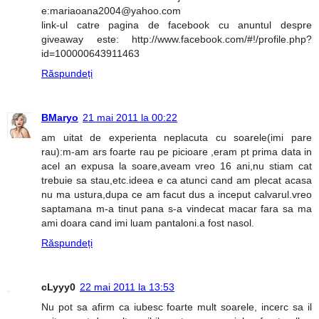
e:mariaoana2004@yahoo.com
link-ul catre pagina de facebook cu anuntul despre
giveaway este: http://www.facebook.com/#!/profile.php?
id=100000643911463
Răspundeți
BMaryo
21 mai 2011 la 00:22
am uitat de experienta neplacuta cu soarele(imi pare
rau):m-am ars foarte rau pe picioare ,eram pt prima data in
acel an expusa la soare,aveam vreo 16 ani,nu stiam cat
trebuie sa stau,etc.ideea e ca atunci cand am plecat acasa
nu ma ustura,dupa ce am facut dus a inceput calvarul.vreo
saptamana m-a tinut pana s-a vindecat macar fara sa ma
ami doara cand imi luam pantaloni.a fost nasol.
Răspundeți
cLyyy0
22 mai 2011 la 13:53
Nu pot sa afirm ca iubesc foarte mult soarele, incerc sa il