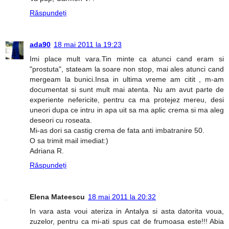
Răspundeți
ada90
18 mai 2011 la 19:23
Imi place mult vara.Tin minte ca atunci cand eram si
"prostuta", stateam la soare non stop, mai ales atunci cand
mergeam la bunici.Insa in ultima vreme am citit , m-am
documentat si sunt mult mai atenta. Nu am avut parte de
experiente nefericite, pentru ca ma protejez mereu, desi
uneori dupa ce intru in apa uit sa ma aplic crema si ma aleg
deseori cu roseata.
Mi-as dori sa castig crema de fata anti imbatranire 50.
O sa trimit mail imediat:)
Adriana R.
Răspundeți
Elena Mateescu
18 mai 2011 la 20:32
In vara asta voui ateriza in Antalya si asta datorita voua,
zuzelor, pentru ca mi-ati spus cat de frumoasa este!!! Abia