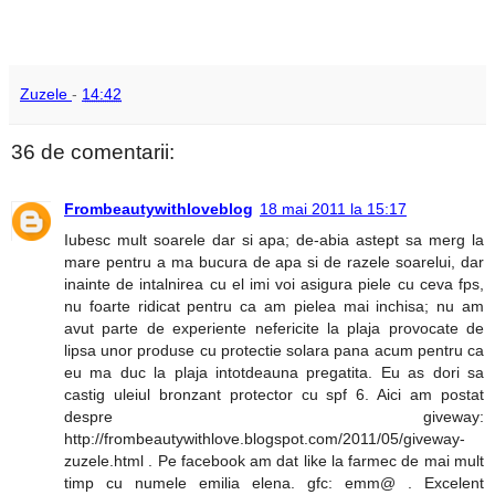
Zuzele
-
14:42
36 de comentarii:
Frombeautywithloveblog
18 mai 2011 la 15:17
Iubesc mult soarele dar si apa; de-abia astept sa merg la
mare pentru a ma bucura de apa si de razele soarelui, dar
inainte de intalnirea cu el imi voi asigura piele cu ceva fps,
nu foarte ridicat pentru ca am pielea mai inchisa; nu am
avut parte de experiente nefericite la plaja provocate de
lipsa unor produse cu protectie solara pana acum pentru ca
eu ma duc la plaja intotdeauna pregatita. Eu as dori sa
castig uleiul bronzant protector cu spf 6. Aici am postat
despre giveway:
http://frombeautywithlove.blogspot.com/2011/05/giveway-
zuzele.html . Pe facebook am dat like la farmec de mai mult
timp cu numele emilia elena. gfc: emm@ . Excelent