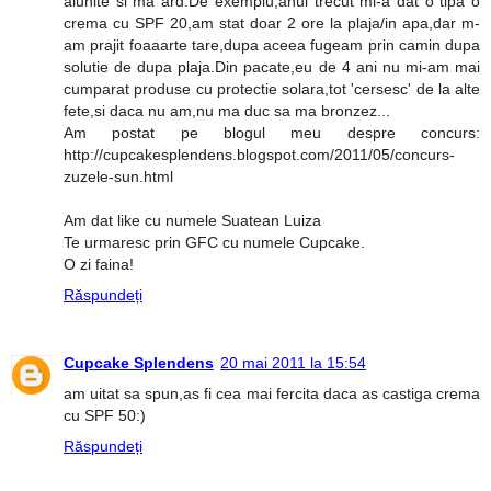
alunite si ma ard.De exemplu,anul trecut mi-a dat o tipa o
crema cu SPF 20,am stat doar 2 ore la plaja/in apa,dar m-
am prajit foaaarte tare,dupa aceea fugeam prin camin dupa
solutie de dupa plaja.Din pacate,eu de 4 ani nu mi-am mai
cumparat produse cu protectie solara,tot 'cersesc' de la alte
fete,si daca nu am,nu ma duc sa ma bronzez...
Am postat pe blogul meu despre concurs:
http://cupcakesplendens.blogspot.com/2011/05/concurs-
zuzele-sun.html
Am dat like cu numele Suatean Luiza
Te urmaresc prin GFC cu numele Cupcake.
O zi faina!
Răspundeți
Cupcake Splendens
20 mai 2011 la 15:54
am uitat sa spun,as fi cea mai fercita daca as castiga crema
cu SPF 50:)
Răspundeți