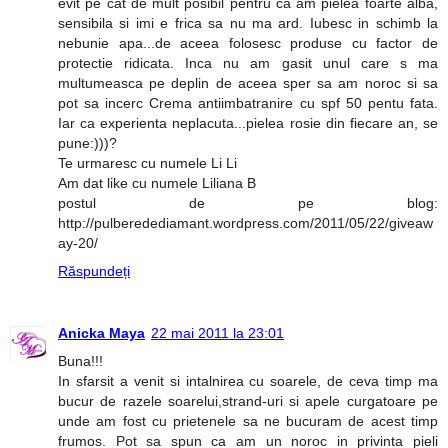
evit pe cat de mult posibil pentru ca am pielea foarte alba,
sensibila si imi e frica sa nu ma ard. Iubesc in schimb la
nebunie apa...de aceea folosesc produse cu factor de
protectie ridicata. Inca nu am gasit unul care s ma
multumeasca pe deplin de aceea sper sa am noroc si sa
pot sa incerc Crema antiimbatranire cu spf 50 pentu fata.
Iar ca experienta neplacuta...pielea rosie din fiecare an, se
pune:)))?
Te urmaresc cu numele Li Li
Am dat like cu numele Liliana B
postul de pe blog:
http://pulberedediamant.wordpress.com/2011/05/22/giveaw
ay-20/
Răspundeți
Anicka Maya
22 mai 2011 la 23:01
Buna!!!
In sfarsit a venit si intalnirea cu soarele, de ceva timp ma
bucur de razele soarelui,strand-uri si apele curgatoare pe
unde am fost cu prietenele sa ne bucuram de acest timp
frumos. Pot sa spun ca am un noroc in privinta pieli