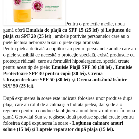
Pentru o protecţie medie, noua
gamă oferă
Emulsia de plajă cu SPF 15 (25 lei)
şi
Loţiunea de
plajă cu SPF 20 (25 lei)
, ambele potrivite persoanelor care au o
piele închisă nebronzată sau o piele deja bronzată.
Pentru pielea delicată a copiilor sau pentru persoanele adulte care au
o piele sensibilă ce necesită o protecţie specială, există produsele cu
protecţie ridicată, care au formulări hipoalergenice, special create
pentru acest tip de piele:
Emulsie Plajă SPF 30 (30 lei) , Emulsie
Protectoare SPF 30 pentru copii (30 lei), Crema
Ultraprotectoare SPF 50 (30 lei) şi Crema anti-îmbătrânire
SPF 50 (25 lei).
După expunerea la soare este indicată folosirea unor produse după
plajă, care au rolul de a calma şi a hidrata pielea, dar şi de a o
regenera pentru a conduce la obţinerea unui bronz uniform. În noua
gamă Gerovital Sun se regăsesc două produse special create pentru
folosirea după expunerea la soare -
Loţiunea calmare arsuri
solare
(15 lei)
şi
Laptele reparator după plaja (15 lei).