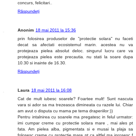
concurs, felicitari..
Răspundeți
Anonim
18 mai 2011 la 15:36
prin folosirea produselor de "protectie solara" nu faceti
decat sa afectati ecosistemul marin. acestea nu va
protejeaza pielea absolut deloc. singurul lucru care va
protejeaza pielea este precautia. nu stati la soare dupa
10.30 si inainte de 16.30.
Răspundeți
Laura
18 mai 2011 la 16:08
Cat de mult iubesc soarele? Foartee mult! Sunt nascuta
vara si ador sa ma trezeasca dimineata cu razele lui. Chiar
am avut o disputa cu mama pe tema draperiilor:))
Pentru intalnirea cu soarele ma pregatesc in felul urmator:
imi cumpar creme cu protectie solara mare , mai ales pt
fata. Am pielea alba, pigmentata si e musai la plaja sa
folosesc creme cu protectie mare pt ca altfel ma inrosesc f