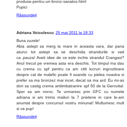
produse-pentru-un-bronz-sanatos.html
Pupici
Răspundeți
Adriana Voiculescu
25 mai 2011 la 18:33
Buna zuzele!
Abia astept sa merg la mare in aceasta vara, dar pana
atunci tot astept sa se deschida strandurile si vad
ca..pauza! Aveti idee de ce este inchis strandul Crangasi?
Anul trecut pe vremea asta era deschis. Tot timpul ma dau
cu crema cu spf pentru ca am citit lucruri ingrozitoare
despre cat de malefic poate fi soarele cu pielea noastra si
prefer sa ma bronzez mai incet, decat sa ma ard. Eu mi-as
dori sa castig crema antiimbatranire spf 50 de la Gerovital.
Sper sa am noroc. Te urmaresc prin GFC cu numele
adriana si am trimis mailuri la 7 prietene in care le-am
anuntat despre concursul vostru minunat! Multumesc mult
si va pup!
Răspundeți