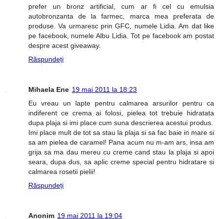
prefer un bronz artificial, cum ar fi cel cu emulsia
autobronzanta de la farmec, marca mea preferata de
produse. Va urmaresc prin GFC, numele Lidia. Am dat like
pe facebook, numele Albu Lidia. Tot pe facebook am postat
despre acest giveaway.
Răspundeți
Mihaela Ene
19 mai 2011 la 18:23
Eu vreau un lapte pentru calmarea arsurilor pentru ca
indiferent ce crema ai folosi, pielea tot trebuie hidratata
dupa plaja si imi place cum suna descrierea acestui produs.
Imi place mult de tot sa stau la plaja si sa fac baie in mare si
sa am pielea de caramel! Pana acum nu m-am ars, insa am
grija sa ma dau mereu cu creme cand stau la plaja si apoi
seara, dupa dus, sa aplic creme special pentru hidratare si
calmarea rosetii pielii!
Răspundeți
Anonim
19 mai 2011 la 19:04