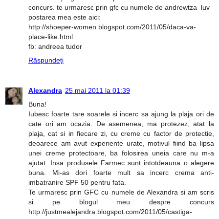
concurs. te urmaresc prin gfc cu numele de andrewtza_luv
postarea mea este aici:
http://shoeper-women.blogspot.com/2011/05/daca-va-
place-like.html
fb: andreea tudor
Răspundeți
Alexandra
25 mai 2011 la 01:39
Buna!
Iubesc foarte tare soarele si incerc sa ajung la plaja ori de
cate ori am ocazia. De asemenea, ma protezez, atat la
plaja, cat si in fiecare zi, cu creme cu factor de protectie,
deoarece am avut experiente urate, motivul fiind ba lipsa
unei creme protectoare, ba folosirea uneia care nu m-a
ajutat. Insa produsele Farmec sunt intotdeauna o alegere
buna. Mi-as dori foarte mult sa incerc crema anti-
imbatranire SPF 50 pentru fata.
Te urmaresc prin GFC cu numele de Alexandra si am scris
si pe blogul meu despre concurs
http://justmealejandra.blogspot.com/2011/05/castiga-