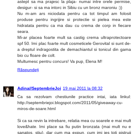
astept sa ma prajesc la plaja- numai intre orele permise,
desigur- si sa ma intorc in Sibiu cu un bronz maroniu :))
Nu m-am ars niciodata pentru ca tot timpul am folosit
produse pentru ingrijire si protectie si pielea mea este
hidratata pentru ca ma dau cu crema de corp in fiecare
seara.
Mi-ar placea foarte mult sa castig crema ultraprotectoare
spf 50. Imi plac foarte mult cosmeticele Gerovital si sunt de-
a dreptul indragostita de demachiantul si tonicul din gama
bio cu floare de colt.
Multumesc pentru concurs! Va pup, Elena M!
Răspundeți
Adina//SeptembrieJoi
19 mai 2011 la 08:32
Ca sa rezolvam chestiunile practice intai, iata linkul:
http://septembriejoi.blogspot.com/2011/05/giveaway-cu-
miros-de-soare.html
Si ca sa revin la intrebare, relatia mea cu soarele e mai mult
love&hate. Imi place sa fiu putin bronzata (mai mult nu e
sanatos, stiu), dar cum ma expun, cum imi ies toti pistruii