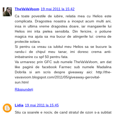
TheVaVaVoom
19 mai 2011 la 15:42
Ca toate povestile de iubire, relatia mea cu Helios este
complicata. Dragostea noastra a inceput acum multi ani,
insa in ultima vreme dragostea doare, iar mangaierile lui
Helios imi irita pielea sensibila. Din fericire, o potiune
magica ma ajuta sa ma bucur de atingerile lui: crema de
protectie solara.
Si pentru ca vreau ca iubitul meu Helios sa se bucure la
randu-i de chipul meu tanar, imi doresc crema anti-
imbatranire cu spf 50 pentru fata.
Va urmaresc prin GFC sub numele TheVaVaVoom, am dat
like paginii de facebook Farmec sub numele Madalina
Dobrila si am scris despre giveaway aici: http://the-
vavavoom.blogspot.com/2011/05/giveaway-gerovital-
sun.html
Răspundeți
Lidia
19 mai 2011 la 15:45
Stiu ca soarele e nociv, de cand stratul de ozon s-a subtiat