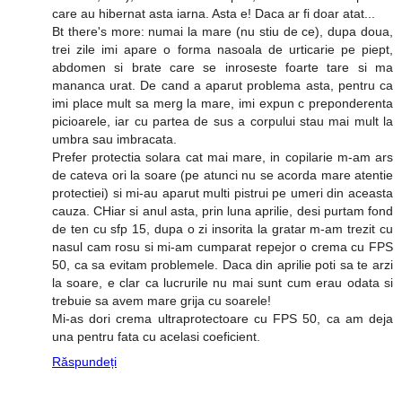
care au hibernat asta iarna. Asta e! Daca ar fi doar atat...
Bt there's more: numai la mare (nu stiu de ce), dupa doua,
trei zile imi apare o forma nasoala de urticarie pe piept,
abdomen si brate care se inroseste foarte tare si ma
mananca urat. De cand a aparut problema asta, pentru ca
imi place mult sa merg la mare, imi expun c preponderenta
picioarele, iar cu partea de sus a corpului stau mai mult la
umbra sau imbracata.
Prefer protectia solara cat mai mare, in copilarie m-am ars
de cateva ori la soare (pe atunci nu se acorda mare atentie
protectiei) si mi-au aparut multi pistrui pe umeri din aceasta
cauza. CHiar si anul asta, prin luna aprilie, desi purtam fond
de ten cu sfp 15, dupa o zi insorita la gratar m-am trezit cu
nasul cam rosu si mi-am cumparat repejor o crema cu FPS
50, ca sa evitam problemele. Daca din aprilie poti sa te arzi
la soare, e clar ca lucrurile nu mai sunt cum erau odata si
trebuie sa avem mare grija cu soarele!
Mi-as dori crema ultraprotectoare cu FPS 50, ca am deja
una pentru fata cu acelasi coeficient.
Răspundeți