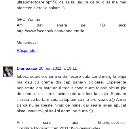
ultrapotectoare spf 50 ca sa fiu sigura ca nu o sa ma mai
afecteze alergiile solare. :)
GFC: Wanna
Am dat share pe FB aici:
http://www.facebook.com/oana.emilia
Multumesc!
Răspundeți
Dianaaaaa
20 mai 2011 la 19:11
Iubesc soarele enorm si de fiecare data cand merg la plaja
ma dau cu crema din cap pana-n picioare. Experiente
neplacute am avut anul trecut cand n-am folosit niciun pic
de crema si in orele neindicate am fost la plaja. Stateam
linistita cu burta-n sus, asteptam sa ma bronzez eu:)) Am si
zis ca nu se lipeste nimic de mine, dar seara m-au apucat
niste usturiiimi, si da-i si dormi pe burta :))
Am scris aici http://piscot-cu-
ciocolata.blogspot.com/2011/05/giveaway-de-