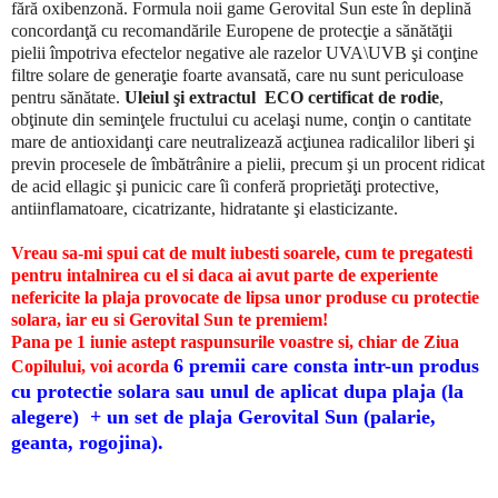
fără oxibenzonă. Formula noii game Gerovital Sun este în deplină
concordanţă cu recomandările Europene de protecţie a sănătăţii
pielii împotriva efectelor negative ale razelor UVA\UVB şi conţine
filtre solare de generaţie foarte avansată, care nu sunt periculoase
pentru sănătate.
Uleiul şi extractul ECO certificat de rodie
,
obţinute din seminţele fructului cu acelaşi nume, conţin o cantitate
mare de antioxidanţi care neutralizează acţiunea radicalilor liberi şi
previn procesele de îmbătrânire a pielii, precum şi un procent ridicat
de acid ellagic şi punicic care îi conferă proprietăţi protective,
antiinflamatoare, cicatrizante, hidratante şi elasticizante.
Vreau sa-mi spui cat de mult iubesti soarele, cum te pregatesti
pentru intalnirea cu el si daca ai avut parte de experiente
nefericite la plaja provocate de lipsa unor produse cu protectie
solara, iar eu si Gerovital Sun te premiem!
Pana pe 1 iunie astept raspunsurile voastre si, chiar de Ziua
6 premii care consta intr-un produs
Copilului, voi acorda
cu protectie solara sau unul de aplicat dupa plaja (la
alegere) + un set de plaja Gerovital Sun (palarie,
geanta, rogojina).