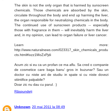
The skin is not the only organ that is harmed by sunscreen
chemicals. Those chemicals are absorbed by the skin,
circulate throughout the body and end up harming the liver,
the organ responsible for neutralizing chemicals in the body.
The continued use of sunscreen products -- especially
those with fragrance in them -- will inevitably harm the liver
and, in my opinion, can lead to organ failure or liver cancer.
Learn more:
http://www.naturalnews.com/023317_skin_chemicals_produ
cts.html#ixzz1MoZxPjdi
Acum zic si eu ca un profan ce ma aflu. Sa cred o companie
de cosmetice care baga banu' gros in buzunar? Sau un
doctor cu niste ani de studiu in spate si cu niste dovezi
stiintifice palpabile?
Doar zic nu dau cu parul. :)
Răspundeți
Unknown
20 mai 2011 la 08:49