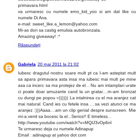
primavara.html
va urmaresc cu numele emo_kid_yoo si am dat like cu
numele Di Ana.
e-mail: sweet_like.a_lemon@yahoo.com
Mi-as dori sa castig emulsia autobronzata.
Amazing giveaway! :*
Răspundeți
Gabriela
20 mai 2011 la 21:02
Iubesc dragutul nostru soare mult pt ca l-am asteptat mult
sa apara primavara asta insa ma iubesc mai mult pe mine
asa ca incerc sa ma protejez de el... Nu am intamplari urate
ci poate doar amuzante cand la un gratar....m-am bronzat
cu dungi pe popou =)))))) La intalnirea cu el ma aranjez cat
mai natural. Cand ies cu fetele insa ....sa vezi atunci ce ma
aranjez :)))Aaaa....am un clip genial despre sunscreen. Mie
mi-a venit sa bocesc la el...Serios!! E timeless...
http://www.youtube.com/watch?v=MQlJ3vOp6nI
Te urmaresc deja cu numele Adinapup
Email : adinapup at yahoo dot com