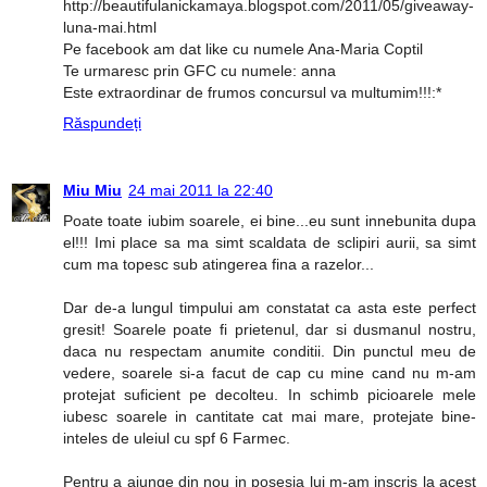
http://beautifulanickamaya.blogspot.com/2011/05/giveaway-
luna-mai.html
Pe facebook am dat like cu numele Ana-Maria Coptil
Te urmaresc prin GFC cu numele: anna
Este extraordinar de frumos concursul va multumim!!!:*
Răspundeți
Miu Miu
24 mai 2011 la 22:40
Poate toate iubim soarele, ei bine...eu sunt innebunita dupa
el!!! Imi place sa ma simt scaldata de sclipiri aurii, sa simt
cum ma topesc sub atingerea fina a razelor...
Dar de-a lungul timpului am constatat ca asta este perfect
gresit! Soarele poate fi prietenul, dar si dusmanul nostru,
daca nu respectam anumite conditii. Din punctul meu de
vedere, soarele si-a facut de cap cu mine cand nu m-am
protejat suficient pe decolteu. In schimb picioarele mele
iubesc soarele in cantitate cat mai mare, protejate bine-
inteles de uleiul cu spf 6 Farmec.
Pentru a ajunge din nou in posesia lui m-am inscris la acest