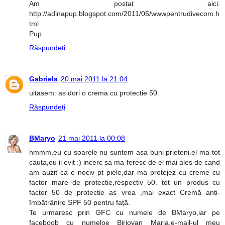
Am postat aici:
http://adinapup.blogspot.com/2011/05/wwwpentrudivecom.h
tml
Pup
Răspundeți
Gabriela
20 mai 2011 la 21:04
uitasem: as dori o crema cu protectie 50.
Răspundeți
BMaryo
21 mai 2011 la 00:08
hmmm,eu cu soarele nu suntem asa buni prieteni.el ma tot
cauta,eu il evit :) incerc sa ma feresc de el mai ales de cand
am auzit ca e nociv pt piele,dar ma protejez cu creme cu
factor mare de protectie,respectiv 50. tot un produs cu
factor 50 de protectie as vrea ,mai exact Cremă anti-
îmbătrânire SPF 50 pentru față.
Te urmaresc prin GFC cu numele de BMaryo,iar pe
faceboob cu numeloe Birjovan Maria.e-mail-ul meu