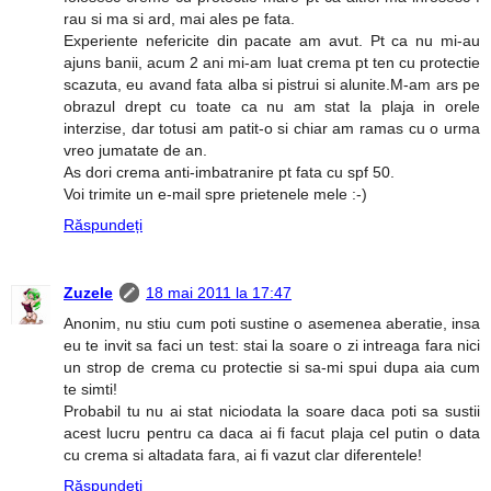
rau si ma si ard, mai ales pe fata.
Experiente nefericite din pacate am avut. Pt ca nu mi-au
ajuns banii, acum 2 ani mi-am luat crema pt ten cu protectie
scazuta, eu avand fata alba si pistrui si alunite.M-am ars pe
obrazul drept cu toate ca nu am stat la plaja in orele
interzise, dar totusi am patit-o si chiar am ramas cu o urma
vreo jumatate de an.
As dori crema anti-imbatranire pt fata cu spf 50.
Voi trimite un e-mail spre prietenele mele :-)
Răspundeți
Zuzele
18 mai 2011 la 17:47
Anonim, nu stiu cum poti sustine o asemenea aberatie, insa
eu te invit sa faci un test: stai la soare o zi intreaga fara nici
un strop de crema cu protectie si sa-mi spui dupa aia cum
te simti!
Probabil tu nu ai stat niciodata la soare daca poti sa sustii
acest lucru pentru ca daca ai fi facut plaja cel putin o data
cu crema si altadata fara, ai fi vazut clar diferentele!
Răspundeți