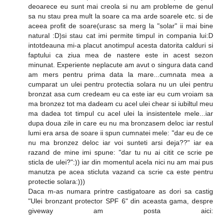
deoarece eu sunt mai creola si nu am probleme de genul
sa nu stau prea mult la soare ca ma arde soarele etc. si de
aceea profit de soare(urasc sa merg la "solar" ii mai bine
natural :D)si stau cat imi permite timpul in compania lui:D
intotdeauna mi-a placut anotimpul acesta datorita calduri si
faptului ca ziua mea de nastere este in acest sezon
minunat. Experiente neplacute am avut o singura data cand
am mers pentru prima data la mare...cumnata mea a
cumparat un ulei pentru protectia solara nu un ulei pentru
bronzat asa cum credeam eu ca este iar eu cum vroiam sa
ma bronzez tot ma dadeam cu acel ulei chear si iubiltul meu
ma dadea tot timpul cu acel ulei la insistentele mele...iar
dupa doua zile in care eu nu ma bronzasem deloc iar restul
lumi era arsa de soare ii spun cumnatei mele: "dar eu de ce
nu ma bronzez deloc iar voi sunteti arsi deja??" iar ea
razand de mine imi spune: "dar tu nu ai citit ce scrie pe
sticla de ulei?":)) iar din momentul acela nici nu am mai pus
manutza pe acea sticluta vazand ca scrie ca este pentru
protectie solara:)))
Daca m-as numara printre castigatoare as dori sa castig
"Ulei bronzant protector SPF 6" din aceasta gama, despre
giveway am posta aici: