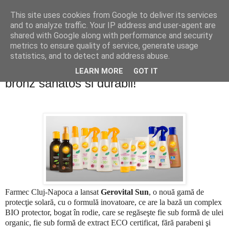
This site uses cookies from Google to deliver its services
PentruDive.ro
and to analyze traffic. Your IP address and user-agent are
shared with Google along with performance and security
metrics to ensure quality of service, generate usage
statistics, and to detect and address abuse.
miercuri, 18 mai 2011
Concurs: Castiga produse pentru un
LEARN MORE
GOT IT
bronz sanatos si durabil!
Farmec Cluj-Napoca a lansat
Gerovital Sun
, o nouă gamă de
protecţie solară, cu o formulă inovatoare, ce are la bază un complex
BIO protector, bogat în rodie, care se regăseşte fie sub formă de ulei
organic, fie sub formă de extract ECO certificat, fără parabeni şi