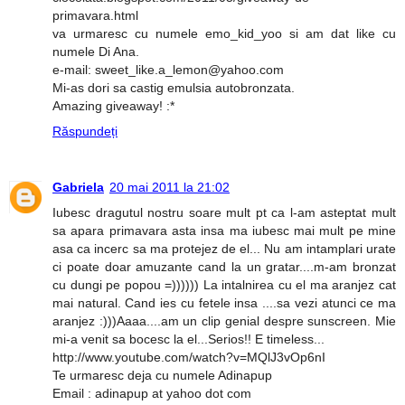
primavara.html
va urmaresc cu numele emo_kid_yoo si am dat like cu
numele Di Ana.
e-mail: sweet_like.a_lemon@yahoo.com
Mi-as dori sa castig emulsia autobronzata.
Amazing giveaway! :*
Răspundeți
Gabriela
20 mai 2011 la 21:02
Iubesc dragutul nostru soare mult pt ca l-am asteptat mult
sa apara primavara asta insa ma iubesc mai mult pe mine
asa ca incerc sa ma protejez de el... Nu am intamplari urate
ci poate doar amuzante cand la un gratar....m-am bronzat
cu dungi pe popou =)))))) La intalnirea cu el ma aranjez cat
mai natural. Cand ies cu fetele insa ....sa vezi atunci ce ma
aranjez :)))Aaaa....am un clip genial despre sunscreen. Mie
mi-a venit sa bocesc la el...Serios!! E timeless...
http://www.youtube.com/watch?v=MQlJ3vOp6nI
Te urmaresc deja cu numele Adinapup
Email : adinapup at yahoo dot com