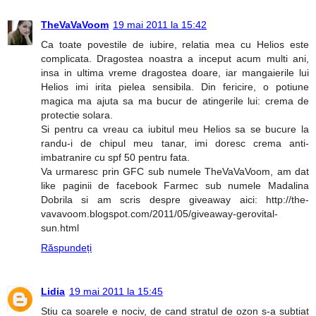
TheVaVaVoom
19 mai 2011 la 15:42
Ca toate povestile de iubire, relatia mea cu Helios este
complicata. Dragostea noastra a inceput acum multi ani,
insa in ultima vreme dragostea doare, iar mangaierile lui
Helios imi irita pielea sensibila. Din fericire, o potiune
magica ma ajuta sa ma bucur de atingerile lui: crema de
protectie solara.
Si pentru ca vreau ca iubitul meu Helios sa se bucure la
randu-i de chipul meu tanar, imi doresc crema anti-
imbatranire cu spf 50 pentru fata.
Va urmaresc prin GFC sub numele TheVaVaVoom, am dat
like paginii de facebook Farmec sub numele Madalina
Dobrila si am scris despre giveaway aici: http://the-
vavavoom.blogspot.com/2011/05/giveaway-gerovital-
sun.html
Răspundeți
Lidia
19 mai 2011 la 15:45
Stiu ca soarele e nociv, de cand stratul de ozon s-a subtiat