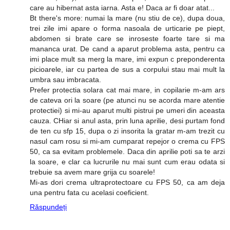
care au hibernat asta iarna. Asta e! Daca ar fi doar atat...
Bt there's more: numai la mare (nu stiu de ce), dupa doua,
trei zile imi apare o forma nasoala de urticarie pe piept,
abdomen si brate care se inroseste foarte tare si ma
mananca urat. De cand a aparut problema asta, pentru ca
imi place mult sa merg la mare, imi expun c preponderenta
picioarele, iar cu partea de sus a corpului stau mai mult la
umbra sau imbracata.
Prefer protectia solara cat mai mare, in copilarie m-am ars
de cateva ori la soare (pe atunci nu se acorda mare atentie
protectiei) si mi-au aparut multi pistrui pe umeri din aceasta
cauza. CHiar si anul asta, prin luna aprilie, desi purtam fond
de ten cu sfp 15, dupa o zi insorita la gratar m-am trezit cu
nasul cam rosu si mi-am cumparat repejor o crema cu FPS
50, ca sa evitam problemele. Daca din aprilie poti sa te arzi
la soare, e clar ca lucrurile nu mai sunt cum erau odata si
trebuie sa avem mare grija cu soarele!
Mi-as dori crema ultraprotectoare cu FPS 50, ca am deja
una pentru fata cu acelasi coeficient.
Răspundeți