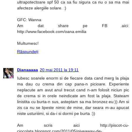
ultrapotectoare spf 50 ca sa fiu sigura ca nu o sa ma mai
afecteze alergiile solare. :)
GFC: Wanna
Am dat share pe FB aici:
http://www.facebook.com/oana.emilia
Multumesc!
Răspundeți
Dianaaaaa
20 mai 2011 la 19:11
Iubesc soarele enorm si de fiecare data cand merg la plaja
ma dau cu crema din cap pana-n picioare. Experiente
neplacute am avut anul trecut cand n-am folosit niciun pic
de crema si in orele neindicate am fost la plaja. Stateam
linistita cu burta-n sus, asteptam sa ma bronzez eu:)) Am si
zis ca nu se lipeste nimic de mine, dar seara m-au apucat
niste usturiiimi, si da-i si dormi pe burta :))
Am scris aici http://piscot-cu-
ciocolata.blogspot.com/2011/05/giveaway-de-