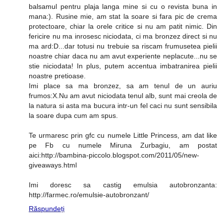
balsamul pentru plaja langa mine si cu o revista buna in
mana:). Rusine mie, am stat la soare si fara pic de crema
protectoare, chiar la orele critice si nu am patit nimic. Din
fericire nu ma inrosesc niciodata, ci ma bronzez direct si nu
ma ard:D...dar totusi nu trebuie sa riscam frumusetea pielii
noastre chiar daca nu am avut experiente neplacute...nu se
stie niciodata! In plus, putem accentua imbatranirea pielii
noastre pretioase.
Imi place sa ma bronzez, sa am tenul de un auriu
frumos:X.Nu am avut niciodata tenul alb, sunt mai creola de
la natura si asta ma bucura intr-un fel caci nu sunt sensibila
la soare dupa cum am spus.
Te urmaresc prin gfc cu numele Little Princess, am dat like
pe Fb cu numele Miruna Zurbagiu, am postat
aici:http://bambina-piccolo.blogspot.com/2011/05/new-
giveaways.html
Imi doresc sa castig emulsia autobronzanta:
http://farmec.ro/emulsie-autobronzant/
Răspundeți