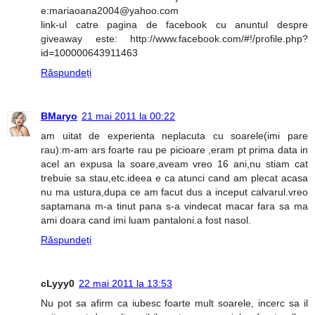
e:mariaoana2004@yahoo.com
link-ul catre pagina de facebook cu anuntul despre
giveaway este: http://www.facebook.com/#!/profile.php?
id=100000643911463
Răspundeți
BMaryo
21 mai 2011 la 00:22
am uitat de experienta neplacuta cu soarele(imi pare
rau):m-am ars foarte rau pe picioare ,eram pt prima data in
acel an expusa la soare,aveam vreo 16 ani,nu stiam cat
trebuie sa stau,etc.ideea e ca atunci cand am plecat acasa
nu ma ustura,dupa ce am facut dus a inceput calvarul.vreo
saptamana m-a tinut pana s-a vindecat macar fara sa ma
ami doara cand imi luam pantaloni.a fost nasol.
Răspundeți
cLyyy0
22 mai 2011 la 13:53
Nu pot sa afirm ca iubesc foarte mult soarele, incerc sa il