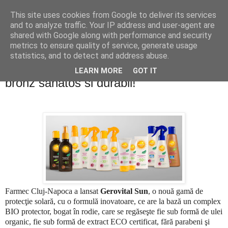
This site uses cookies from Google to deliver its services
PentruDive.ro
and to analyze traffic. Your IP address and user-agent are
shared with Google along with performance and security
metrics to ensure quality of service, generate usage
statistics, and to detect and address abuse.
miercuri, 18 mai 2011
Concurs: Castiga produse pentru un
LEARN MORE
GOT IT
bronz sanatos si durabil!
Farmec Cluj-Napoca a lansat
Gerovital Sun
, o nouă gamă de
protecţie solară, cu o formulă inovatoare, ce are la bază un complex
BIO protector, bogat în rodie, care se regăseşte fie sub formă de ulei
organic, fie sub formă de extract ECO certificat, fără parabeni şi