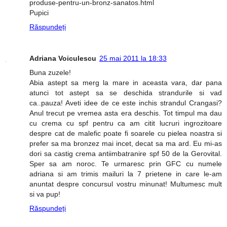
produse-pentru-un-bronz-sanatos.html
Pupici
Răspundeți
Adriana Voiculescu
25 mai 2011 la 18:33
Buna zuzele!
Abia astept sa merg la mare in aceasta vara, dar pana
atunci tot astept sa se deschida strandurile si vad
ca..pauza! Aveti idee de ce este inchis strandul Crangasi?
Anul trecut pe vremea asta era deschis. Tot timpul ma dau
cu crema cu spf pentru ca am citit lucruri ingrozitoare
despre cat de malefic poate fi soarele cu pielea noastra si
prefer sa ma bronzez mai incet, decat sa ma ard. Eu mi-as
dori sa castig crema antiimbatranire spf 50 de la Gerovital.
Sper sa am noroc. Te urmaresc prin GFC cu numele
adriana si am trimis mailuri la 7 prietene in care le-am
anuntat despre concursul vostru minunat! Multumesc mult
si va pup!
Răspundeți