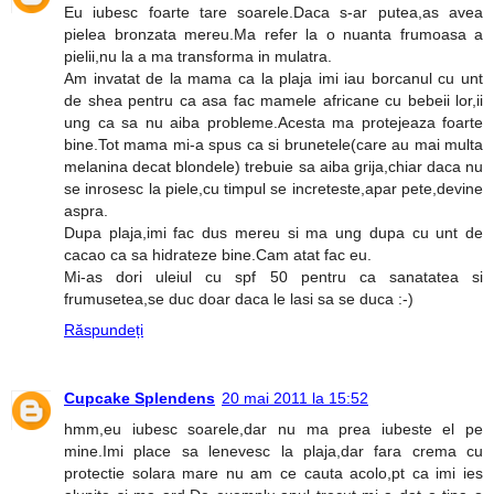
Eu iubesc foarte tare soarele.Daca s-ar putea,as avea
pielea bronzata mereu.Ma refer la o nuanta frumoasa a
pielii,nu la a ma transforma in mulatra.
Am invatat de la mama ca la plaja imi iau borcanul cu unt
de shea pentru ca asa fac mamele africane cu bebeii lor,ii
ung ca sa nu aiba probleme.Acesta ma protejeaza foarte
bine.Tot mama mi-a spus ca si brunetele(care au mai multa
melanina decat blondele) trebuie sa aiba grija,chiar daca nu
se inrosesc la piele,cu timpul se increteste,apar pete,devine
aspra.
Dupa plaja,imi fac dus mereu si ma ung dupa cu unt de
cacao ca sa hidrateze bine.Cam atat fac eu.
Mi-as dori uleiul cu spf 50 pentru ca sanatatea si
frumusetea,se duc doar daca le lasi sa se duca :-)
Răspundeți
Cupcake Splendens
20 mai 2011 la 15:52
hmm,eu iubesc soarele,dar nu ma prea iubeste el pe
mine.Imi place sa lenevesc la plaja,dar fara crema cu
protectie solara mare nu am ce cauta acolo,pt ca imi ies