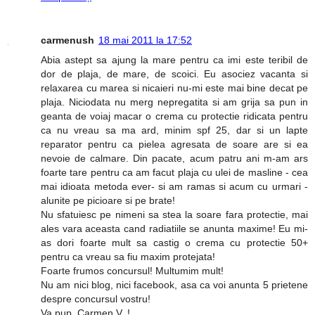
carmenush
18 mai 2011 la 17:52
Abia astept sa ajung la mare pentru ca imi este teribil de
dor de plaja, de mare, de scoici. Eu asociez vacanta si
relaxarea cu marea si nicaieri nu-mi este mai bine decat pe
plaja. Niciodata nu merg nepregatita si am grija sa pun in
geanta de voiaj macar o crema cu protectie ridicata pentru
ca nu vreau sa ma ard, minim spf 25, dar si un lapte
reparator pentru ca pielea agresata de soare are si ea
nevoie de calmare. Din pacate, acum patru ani m-am ars
foarte tare pentru ca am facut plaja cu ulei de masline - cea
mai idioata metoda ever- si am ramas si acum cu urmari -
alunite pe picioare si pe brate!
Nu sfatuiesc pe nimeni sa stea la soare fara protectie, mai
ales vara aceasta cand radiatiile se anunta maxime! Eu mi-
as dori foarte mult sa castig o crema cu protectie 50+
pentru ca vreau sa fiu maxim protejata!
Foarte frumos concursul! Multumim mult!
Nu am nici blog, nici facebook, asa ca voi anunta 5 prietene
despre concursul vostru!
Va pup, Carmen V. !