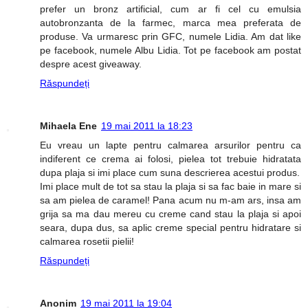
prefer un bronz artificial, cum ar fi cel cu emulsia
autobronzanta de la farmec, marca mea preferata de
produse. Va urmaresc prin GFC, numele Lidia. Am dat like
pe facebook, numele Albu Lidia. Tot pe facebook am postat
despre acest giveaway.
Răspundeți
Mihaela Ene
19 mai 2011 la 18:23
Eu vreau un lapte pentru calmarea arsurilor pentru ca
indiferent ce crema ai folosi, pielea tot trebuie hidratata
dupa plaja si imi place cum suna descrierea acestui produs.
Imi place mult de tot sa stau la plaja si sa fac baie in mare si
sa am pielea de caramel! Pana acum nu m-am ars, insa am
grija sa ma dau mereu cu creme cand stau la plaja si apoi
seara, dupa dus, sa aplic creme special pentru hidratare si
calmarea rosetii pielii!
Răspundeți
Anonim
19 mai 2011 la 19:04