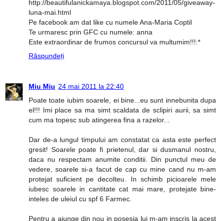
http://beautifulanickamaya.blogspot.com/2011/05/giveaway-
luna-mai.html
Pe facebook am dat like cu numele Ana-Maria Coptil
Te urmaresc prin GFC cu numele: anna
Este extraordinar de frumos concursul va multumim!!!:*
Răspundeți
Miu Miu
24 mai 2011 la 22:40
Poate toate iubim soarele, ei bine...eu sunt innebunita dupa
el!!! Imi place sa ma simt scaldata de sclipiri aurii, sa simt
cum ma topesc sub atingerea fina a razelor...
Dar de-a lungul timpului am constatat ca asta este perfect
gresit! Soarele poate fi prietenul, dar si dusmanul nostru,
daca nu respectam anumite conditii. Din punctul meu de
vedere, soarele si-a facut de cap cu mine cand nu m-am
protejat suficient pe decolteu. In schimb picioarele mele
iubesc soarele in cantitate cat mai mare, protejate bine-
inteles de uleiul cu spf 6 Farmec.
Pentru a ajunge din nou in posesia lui m-am inscris la acest