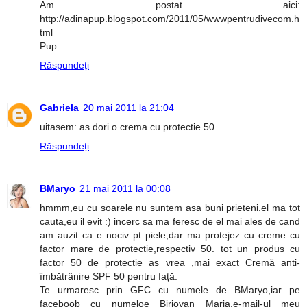
Am postat aici:
http://adinapup.blogspot.com/2011/05/wwwpentrudivecom.h
tml
Pup
Răspundeți
Gabriela
20 mai 2011 la 21:04
uitasem: as dori o crema cu protectie 50.
Răspundeți
BMaryo
21 mai 2011 la 00:08
hmmm,eu cu soarele nu suntem asa buni prieteni.el ma tot
cauta,eu il evit :) incerc sa ma feresc de el mai ales de cand
am auzit ca e nociv pt piele,dar ma protejez cu creme cu
factor mare de protectie,respectiv 50. tot un produs cu
factor 50 de protectie as vrea ,mai exact Cremă anti-
îmbătrânire SPF 50 pentru față.
Te urmaresc prin GFC cu numele de BMaryo,iar pe
faceboob cu numeloe Birjovan Maria.e-mail-ul meu