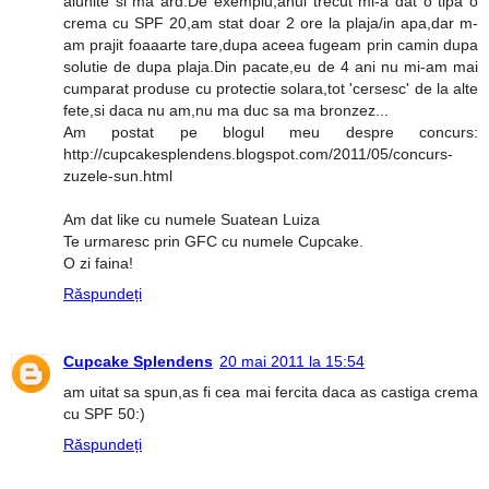
alunite si ma ard.De exemplu,anul trecut mi-a dat o tipa o
crema cu SPF 20,am stat doar 2 ore la plaja/in apa,dar m-
am prajit foaaarte tare,dupa aceea fugeam prin camin dupa
solutie de dupa plaja.Din pacate,eu de 4 ani nu mi-am mai
cumparat produse cu protectie solara,tot 'cersesc' de la alte
fete,si daca nu am,nu ma duc sa ma bronzez...
Am postat pe blogul meu despre concurs:
http://cupcakesplendens.blogspot.com/2011/05/concurs-
zuzele-sun.html
Am dat like cu numele Suatean Luiza
Te urmaresc prin GFC cu numele Cupcake.
O zi faina!
Răspundeți
Cupcake Splendens
20 mai 2011 la 15:54
am uitat sa spun,as fi cea mai fercita daca as castiga crema
cu SPF 50:)
Răspundeți