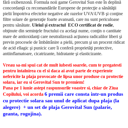
fără oxibenzonă. Formula noii game Gerovital Sun este în deplină
concordanţă cu recomandările Europene de protecţie a sănătăţii
pielii împotriva efectelor negative ale razelor UVA\UVB şi conţine
filtre solare de generaţie foarte avansată, care nu sunt periculoase
pentru sănătate.
Uleiul şi extractul ECO certificat de rodie
,
obţinute din seminţele fructului cu acelaşi nume, conţin o cantitate
mare de antioxidanţi care neutralizează acţiunea radicalilor liberi şi
previn procesele de îmbătrânire a pielii, precum şi un procent ridicat
de acid ellagic şi punicic care îi conferă proprietăţi protective,
antiinflamatoare, cicatrizante, hidratante şi elasticizante.
Vreau sa-mi spui cat de mult iubesti soarele, cum te pregatesti
pentru intalnirea cu el si daca ai avut parte de experiente
nefericite la plaja provocate de lipsa unor produse cu protectie
solara, iar eu si Gerovital Sun te premiem!
Pana pe 1 iunie astept raspunsurile voastre si, chiar de Ziua
6 premii care consta intr-un produs
Copilului, voi acorda
cu protectie solara sau unul de aplicat dupa plaja (la
alegere) + un set de plaja Gerovital Sun (palarie,
geanta, rogojina).