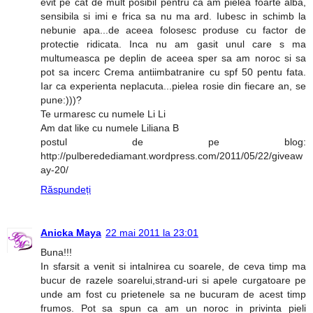
evit pe cat de mult posibil pentru ca am pielea foarte alba,
sensibila si imi e frica sa nu ma ard. Iubesc in schimb la
nebunie apa...de aceea folosesc produse cu factor de
protectie ridicata. Inca nu am gasit unul care s ma
multumeasca pe deplin de aceea sper sa am noroc si sa
pot sa incerc Crema antiimbatranire cu spf 50 pentu fata.
Iar ca experienta neplacuta...pielea rosie din fiecare an, se
pune:)))?
Te urmaresc cu numele Li Li
Am dat like cu numele Liliana B
postul de pe blog:
http://pulberedediamant.wordpress.com/2011/05/22/giveaw
ay-20/
Răspundeți
Anicka Maya
22 mai 2011 la 23:01
Buna!!!
In sfarsit a venit si intalnirea cu soarele, de ceva timp ma
bucur de razele soarelui,strand-uri si apele curgatoare pe
unde am fost cu prietenele sa ne bucuram de acest timp
frumos. Pot sa spun ca am un noroc in privinta pieli