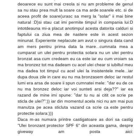
deoarece eu sunt mai creola si nu am probleme de genul
sa nu stau prea mult la soare ca ma arde soarele etc. si de
aceea profit de soare(urasc sa merg la "solar" ii mai bine
natural :D)si stau cat imi permite timpul in compania lui:D
intotdeauna mi-a placut anotimpul acesta datorita calduri si
faptului ca ziua mea de nastere este in acest sezon
minunat. Experiente neplacute am avut o singura data cand
am mers pentru prima data la mare...cumnata mea a
cumparat un ulei pentru protectia solara nu un ulei pentru
bronzat asa cum credeam eu ca este iar eu cum vroiam sa
ma bronzez tot ma dadeam cu acel ulei chear si iubiltul meu
ma dadea tot timpul cu acel ulei la insistentele mele...iar
dupa doua zile in care eu nu ma bronzasem deloc iar restul
lumi era arsa de soare ii spun cumnatei mele: "dar eu de ce
nu ma bronzez deloc iar voi sunteti arsi deja??" iar ea
razand de mine imi spune: "dar tu nu ai citit ce scrie pe
sticla de ulei?":)) iar din momentul acela nici nu am mai pus
manutza pe acea sticluta vazand ca scrie ca este pentru
protectie solara:)))
Daca m-as numara printre castigatoare as dori sa castig
"Ulei bronzant protector SPF 6" din aceasta gama, despre
giveway am posta aici: