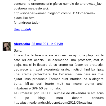
concurs. te urmaresc prin gfc cu numele de andrewtza_luv
postarea mea este aici:
http://shoeper-women.blogspot.com/2011/05/daca-va-
place-like.html
fb: andreea tudor
Răspundeți
Alexandra
25 mai 2011 la 01:39
Buna!
Iubesc foarte tare soarele si incerc sa ajung la plaja ori de
cate ori am ocazia. De asemenea, ma protezez, atat la
plaja, cat si in fiecare zi, cu creme cu factor de protectie,
deoarece am avut experiente urate, motivul fiind ba lipsa
unei creme protectoare, ba folosirea uneia care nu m-a
ajutat. Insa produsele Farmec sunt intotdeauna o alegere
buna. Mi-as dori foarte mult sa incerc crema anti-
imbatranire SPF 50 pentru fata.
Te urmaresc prin GFC cu numele de Alexandra si am scris
si pe blogul meu despre concurs
http://justmealejandra.blogspot.com/2011/05/castiga-