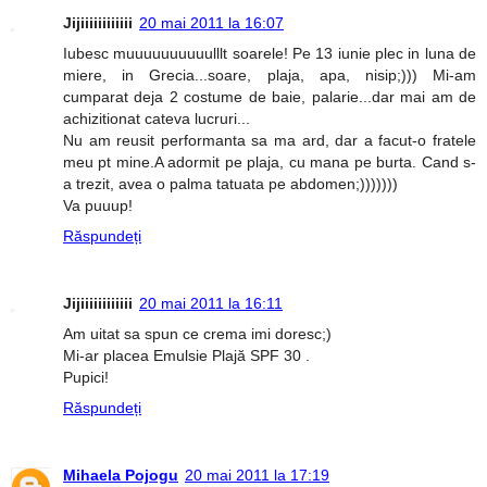
Jijiiiiiiiiiiii
20 mai 2011 la 16:07
Iubesc muuuuuuuuuulllt soarele! Pe 13 iunie plec in luna de
miere, in Grecia...soare, plaja, apa, nisip;))) Mi-am
cumparat deja 2 costume de baie, palarie...dar mai am de
achizitionat cateva lucruri...
Nu am reusit performanta sa ma ard, dar a facut-o fratele
meu pt mine.A adormit pe plaja, cu mana pe burta. Cand s-
a trezit, avea o palma tatuata pe abdomen;)))))))
Va puuup!
Răspundeți
Jijiiiiiiiiiiii
20 mai 2011 la 16:11
Am uitat sa spun ce crema imi doresc;)
Mi-ar placea Emulsie Plajă SPF 30 .
Pupici!
Răspundeți
Mihaela Pojogu
20 mai 2011 la 17:19