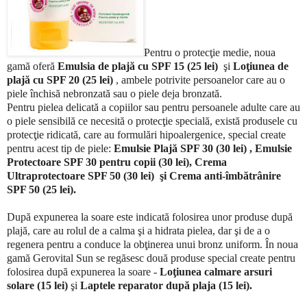
Pentru o protecţie medie, noua
gamă oferă
Emulsia de plajă cu SPF 15 (25 lei)
şi
Loţiunea de
plajă cu SPF 20 (25 lei)
, ambele potrivite persoanelor care au o
piele închisă nebronzată sau o piele deja bronzată.
Pentru pielea delicată a copiilor sau pentru persoanele adulte care au
o piele sensibilă ce necesită o protecţie specială, există produsele cu
protecţie ridicată, care au formulări hipoalergenice, special create
pentru acest tip de piele:
Emulsie Plajă SPF 30 (30 lei) , Emulsie
Protectoare SPF 30 pentru copii (30 lei), Crema
Ultraprotectoare SPF 50 (30 lei) şi Crema anti-îmbătrânire
SPF 50 (25 lei).
După expunerea la soare este indicată folosirea unor produse după
plajă, care au rolul de a calma şi a hidrata pielea, dar şi de a o
regenera pentru a conduce la obţinerea unui bronz uniform. În noua
gamă Gerovital Sun se regăsesc două produse special create pentru
folosirea după expunerea la soare -
Loţiunea calmare arsuri
solare
(15 lei)
şi
Laptele reparator după plaja (15 lei).