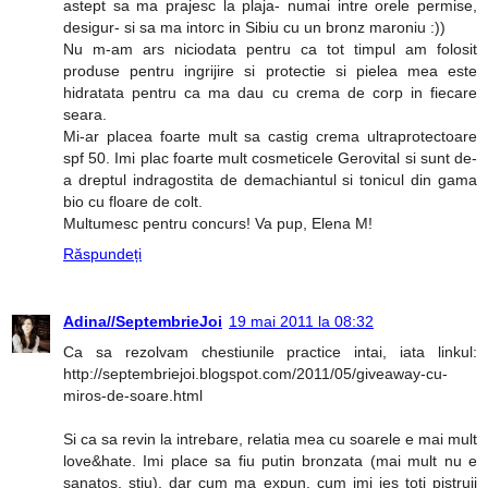
astept sa ma prajesc la plaja- numai intre orele permise,
desigur- si sa ma intorc in Sibiu cu un bronz maroniu :))
Nu m-am ars niciodata pentru ca tot timpul am folosit
produse pentru ingrijire si protectie si pielea mea este
hidratata pentru ca ma dau cu crema de corp in fiecare
seara.
Mi-ar placea foarte mult sa castig crema ultraprotectoare
spf 50. Imi plac foarte mult cosmeticele Gerovital si sunt de-
a dreptul indragostita de demachiantul si tonicul din gama
bio cu floare de colt.
Multumesc pentru concurs! Va pup, Elena M!
Răspundeți
Adina//SeptembrieJoi
19 mai 2011 la 08:32
Ca sa rezolvam chestiunile practice intai, iata linkul:
http://septembriejoi.blogspot.com/2011/05/giveaway-cu-
miros-de-soare.html
Si ca sa revin la intrebare, relatia mea cu soarele e mai mult
love&hate. Imi place sa fiu putin bronzata (mai mult nu e
sanatos, stiu), dar cum ma expun, cum imi ies toti pistruii