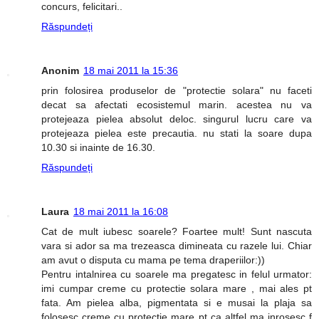
concurs, felicitari..
Răspundeți
Anonim
18 mai 2011 la 15:36
prin folosirea produselor de "protectie solara" nu faceti
decat sa afectati ecosistemul marin. acestea nu va
protejeaza pielea absolut deloc. singurul lucru care va
protejeaza pielea este precautia. nu stati la soare dupa
10.30 si inainte de 16.30.
Răspundeți
Laura
18 mai 2011 la 16:08
Cat de mult iubesc soarele? Foartee mult! Sunt nascuta
vara si ador sa ma trezeasca dimineata cu razele lui. Chiar
am avut o disputa cu mama pe tema draperiilor:))
Pentru intalnirea cu soarele ma pregatesc in felul urmator:
imi cumpar creme cu protectie solara mare , mai ales pt
fata. Am pielea alba, pigmentata si e musai la plaja sa
folosesc creme cu protectie mare pt ca altfel ma inrosesc f