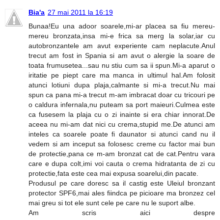
Bia'a
27 mai 2011 la 16:19
Bunaa!Eu una adoor soarele,mi-ar placea sa fiu mereu-
mereu bronzata,insa mi-e frica sa merg la solar,iar cu
autobronzantele am avut experiente cam neplacute.Anul
trecut am fost in Spania si am avut o alergie la soare de
toata frumusetea...sau nu stiu cum sa ii spun.Mi-a aparut o
iritatie pe piept care ma manca in ultimul hal.Am folosit
atunci lotiuni dupa plaja,calmante si mi-a trecut.Nu mai
spun ca pana mi-a trecut m-am imbracat doar cu tricouri pe
o caldura infernala,nu puteam sa port maieuri.Culmea este
ca fusesem la plaja cu o zi inainte si era chiar innorat.De
aceea nu mi-am dat nici cu crema,stupid me.De atunci am
inteles ca soarele poate fi daunator si atunci cand nu il
vedem si am inceput sa folosesc creme cu factor mai bun
de protectie,pana ce m-am bronzat cat de cat.Pentru vara
care e dupa colt,imi voi cauta o crema hidratanta de zi cu
protectie,fata este cea mai expusa soarelui,din pacate.
Produsul pe care doresc sa il castig este Uleiul bronzant
protector SPF6,mai ales fiindca pe picioare ma bronzez cel
mai greu si tot ele sunt cele pe care nu le suport albe.
Am scris aici despre