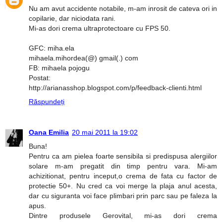
Nu am avut accidente notabile, m-am inrosit de cateva ori in
copilarie, dar niciodata rani.
Mi-as dori crema ultraprotectoare cu FPS 50.
GFC: miha.ela
mihaela.mihordea(@) gmail(.) com
FB: mihaela pojogu
Postat:
http://arianasshop.blogspot.com/p/feedback-clienti.html
Răspundeți
Oana Emilia
20 mai 2011 la 19:02
Buna!
Pentru ca am pielea foarte sensibila si predispusa alergiilor
solare m-am pregatit din timp pentru vara. Mi-am
achizitionat, pentru inceput,o crema de fata cu factor de
protectie 50+. Nu cred ca voi merge la plaja anul acesta,
dar cu siguranta voi face plimbari prin parc sau pe faleza la
apus.
Dintre produsele Gerovital, mi-as dori crema