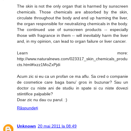
The skin is not the only organ that is harmed by sunscreen
chemicals. Those chemicals are absorbed by the skin,
circulate throughout the body and end up harming the liver,
the organ responsible for neutralizing chemicals in the body.
The continued use of sunscreen products -- especially
those with fragrance in them -- will inevitably harm the liver
and, in my opinion, can lead to organ failure or liver cancer.
Learn more:
http://www.naturalnews.com/023317_skin_chemicals_produ
cts.html#ixzz1MoZxPjdi
Acum zic si eu ca un profan ce ma aflu. Sa cred o companie
de cosmetice care baga banu' gros in buzunar? Sau un
doctor cu niste ani de studiu in spate si cu niste dovezi
stiintifice palpabile?
Doar zic nu dau cu parul. :)
Răspundeți
Unknown
20 mai 2011 la 08:49