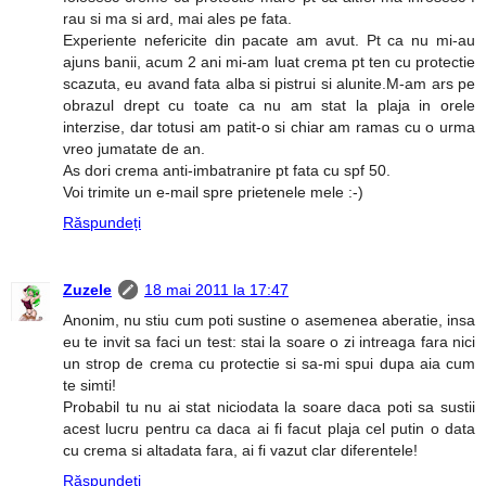
rau si ma si ard, mai ales pe fata.
Experiente nefericite din pacate am avut. Pt ca nu mi-au
ajuns banii, acum 2 ani mi-am luat crema pt ten cu protectie
scazuta, eu avand fata alba si pistrui si alunite.M-am ars pe
obrazul drept cu toate ca nu am stat la plaja in orele
interzise, dar totusi am patit-o si chiar am ramas cu o urma
vreo jumatate de an.
As dori crema anti-imbatranire pt fata cu spf 50.
Voi trimite un e-mail spre prietenele mele :-)
Răspundeți
Zuzele
18 mai 2011 la 17:47
Anonim, nu stiu cum poti sustine o asemenea aberatie, insa
eu te invit sa faci un test: stai la soare o zi intreaga fara nici
un strop de crema cu protectie si sa-mi spui dupa aia cum
te simti!
Probabil tu nu ai stat niciodata la soare daca poti sa sustii
acest lucru pentru ca daca ai fi facut plaja cel putin o data
cu crema si altadata fara, ai fi vazut clar diferentele!
Răspundeți