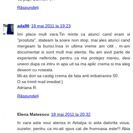
Răspundeți
ada90
18 mai 2011 la 19:23
Imi place mult vara.Tin minte ca atunci cand eram si
"prostuta", stateam la soare non stop, mai ales atunci cand
mergeam la bunici.Insa in ultima vreme am citit , m-am
documentat si sunt mult mai atenta. Nu am avut parte de
experiente nefericite, pentru ca ma protejez mereu, desi
uneori dupa ce intru in apa uit sa ma aplic crema si ma aleg
deseori cu roseata.
Mi-as dori sa castig crema de fata anti imbatranire 50.
O sa trimit mail imediat:)
Adriana R.
Răspundeți
Elena Mateescu
18 mai 2011 la 20:32
In vara asta voui ateriza in Antalya si asta datorita voua,
zuzelor, pentru ca mi-ati spus cat de frumoasa este!!! Abia