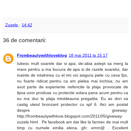
Zuzele
-
14:42
36 de comentarii:
Frombeautywithloveblog
18 mai 2011 la 15:17
Iubesc mult soarele dar si apa; de-abia astept sa merg la
mare pentru a ma bucura de apa si de razele soarelui, dar
inainte de intalnirea cu el imi voi asigura piele cu ceva fps,
nu foarte ridicat pentru ca am pielea mai inchisa; nu am
avut parte de experiente nefericite la plaja provocate de
lipsa unor produse cu protectie solara pana acum pentru ca
eu ma duc la plaja intotdeauna pregatita. Eu as dori sa
castig uleiul bronzant protector cu spf 6. Aici am postat
despre giveway:
http://frombeautywithlove.blogspot.com/2011/05/giveway-
zuzele.html . Pe facebook am dat like la farmec de mai mult
timp cu numele emilia elena. gfc: emm@ . Excelent