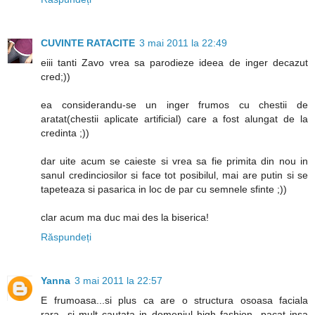
CUVINTE RATACITE
3 mai 2011 la 22:49
eiii tanti Zavo vrea sa parodieze ideea de inger decazut
cred;))
ea considerandu-se un inger frumos cu chestii de
aratat(chestii aplicate artificial) care a fost alungat de la
credinta ;))
dar uite acum se caieste si vrea sa fie primita din nou in
sanul credinciosilor si face tot posibilul, mai are putin si se
tapeteaza si pasarica in loc de par cu semnele sfinte ;))
clar acum ma duc mai des la biserica!
Răspundeți
Yanna
3 mai 2011 la 22:57
E frumoasa...si plus ca are o structura osoasa faciala
rara...si mult cautata in domeniul high fashion...pacat insa