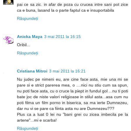
pai ce sa zic. in afar de poza cu crucea intre sani pot zice
ca e buna, lasand la o parte faptul ca e insuportabila
Răspundeți
Anicka Maya
3 mai 2011 la 16:15
Oribil...
Răspundeți
Cristiana Mitroi
3 mai 2011 la 16:21
Nu judec pe nimeni eu, are cine face asta, mie una mi se
pare si e strict parerea mea, o ....nici nu stiu cum sa spun,
nu poti face asta, cu o cruce la piept in fundul gol ...nu ti poti
bate joc de niste valori religioase in stilul asta...asa cum nu
poti filma un film porno in biserica, sa ma ierte Dumnezeu,
dar nu vi se pare ca fiinta asta nu are Dumnezeu???
Plus ca a luat 0 lei nu "bani grei cu zicea imbecila pe la
artene"...mi e scarba!
Răspundeți