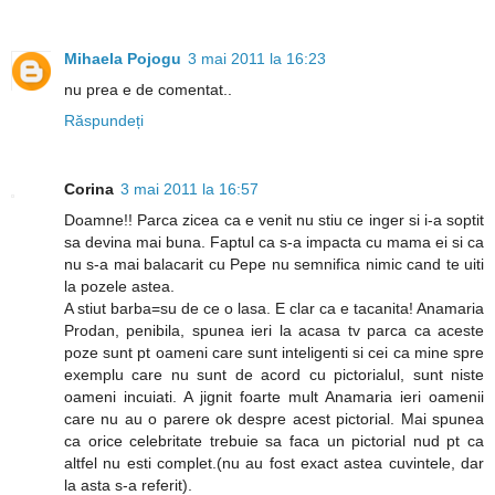
Mihaela Pojogu
3 mai 2011 la 16:23
nu prea e de comentat..
Răspundeți
Corina
3 mai 2011 la 16:57
Doamne!! Parca zicea ca e venit nu stiu ce inger si i-a soptit
sa devina mai buna. Faptul ca s-a impacta cu mama ei si ca
nu s-a mai balacarit cu Pepe nu semnifica nimic cand te uiti
la pozele astea.
A stiut barba=su de ce o lasa. E clar ca e tacanita! Anamaria
Prodan, penibila, spunea ieri la acasa tv parca ca aceste
poze sunt pt oameni care sunt inteligenti si cei ca mine spre
exemplu care nu sunt de acord cu pictorialul, sunt niste
oameni incuiati. A jignit foarte mult Anamaria ieri oamenii
care nu au o parere ok despre acest pictorial. Mai spunea
ca orice celebritate trebuie sa faca un pictorial nud pt ca
altfel nu esti complet.(nu au fost exact astea cuvintele, dar
la asta s-a referit).