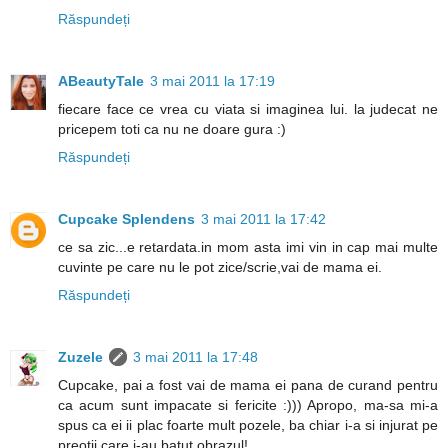
Răspundeți
ABeautyTale
3 mai 2011 la 17:19
fiecare face ce vrea cu viata si imaginea lui. la judecat ne
pricepem toti ca nu ne doare gura :)
Răspundeți
Cupcake Splendens
3 mai 2011 la 17:42
ce sa zic...e retardata.in mom asta imi vin in cap mai multe
cuvinte pe care nu le pot zice/scrie,vai de mama ei.
Răspundeți
Zuzele
3 mai 2011 la 17:48
Cupcake, pai a fost vai de mama ei pana de curand pentru
ca acum sunt impacate si fericite :))) Apropo, ma-sa mi-a
spus ca ei ii plac foarte mult pozele, ba chiar i-a si injurat pe
preotii care i-au batut obrazul!