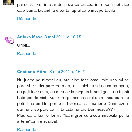
pai ce sa zic. in afar de poza cu crucea intre sani pot zice
ca e buna, lasand la o parte faptul ca e insuportabila
Răspundeți
Anicka Maya
3 mai 2011 la 16:15
Oribil...
Răspundeți
Cristiana Mitroi
3 mai 2011 la 16:21
Nu judec pe nimeni eu, are cine face asta, mie una mi se
pare si e strict parerea mea, o ....nici nu stiu cum sa spun,
nu poti face asta, cu o cruce la piept in fundul gol ...nu ti poti
bate joc de niste valori religioase in stilul asta...asa cum nu
poti filma un film porno in biserica, sa ma ierte Dumnezeu,
dar nu vi se pare ca fiinta asta nu are Dumnezeu???
Plus ca a luat 0 lei nu "bani grei cu zicea imbecila pe la
artene"...mi e scarba!
Răspundeți