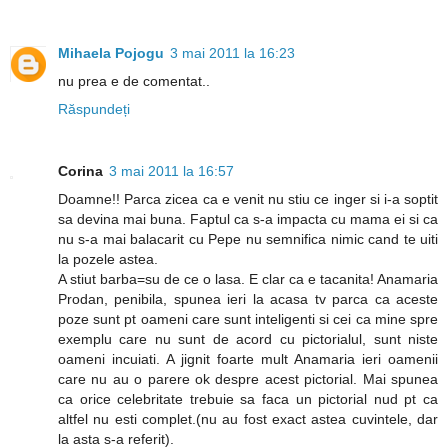
Mihaela Pojogu
3 mai 2011 la 16:23
nu prea e de comentat..
Răspundeți
Corina
3 mai 2011 la 16:57
Doamne!! Parca zicea ca e venit nu stiu ce inger si i-a soptit
sa devina mai buna. Faptul ca s-a impacta cu mama ei si ca
nu s-a mai balacarit cu Pepe nu semnifica nimic cand te uiti
la pozele astea.
A stiut barba=su de ce o lasa. E clar ca e tacanita! Anamaria
Prodan, penibila, spunea ieri la acasa tv parca ca aceste
poze sunt pt oameni care sunt inteligenti si cei ca mine spre
exemplu care nu sunt de acord cu pictorialul, sunt niste
oameni incuiati. A jignit foarte mult Anamaria ieri oamenii
care nu au o parere ok despre acest pictorial. Mai spunea
ca orice celebritate trebuie sa faca un pictorial nud pt ca
altfel nu esti complet.(nu au fost exact astea cuvintele, dar
la asta s-a referit).