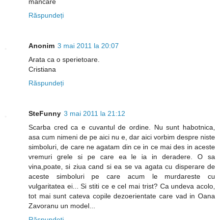
mancare
Răspundeți
Anonim
3 mai 2011 la 20:07
Arata ca o sperietoare.
Cristiana
Răspundeți
SteFunny
3 mai 2011 la 21:12
Scarba cred ca e cuvantul de ordine. Nu sunt habotnica,
asa cum nimeni de pe aici nu e, dar aici vorbim despre niste
simboluri, de care ne agatam din ce in ce mai des in aceste
vremuri grele si pe care ea le ia in deradere. O sa
vina,poate, si ziua cand si ea se va agata cu disperare de
aceste simboluri pe care acum le murdareste cu
vulgaritatea ei... Si stiti ce e cel mai trist? Ca undeva acolo,
tot mai sunt cateva copile dezoerientate care vad in Oana
Zavoranu un model...
Răspundeți