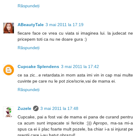
Răspundeți
ABeautyTale
3 mai 2011 la 17:19
fiecare face ce vrea cu viata si imaginea lui. la judecat ne
pricepem toti ca nu ne doare gura :)
Răspundeți
Cupcake Splendens
3 mai 2011 la 17:42
ce sa zic...e retardata.in mom asta imi vin in cap mai multe
cuvinte pe care nu le pot zice/scrie,vai de mama ei.
Răspundeți
Zuzele
3 mai 2011 la 17:48
Cupcake, pai a fost vai de mama ei pana de curand pentru
ca acum sunt impacate si fericite :))) Apropo, ma-sa mi-a
spus ca ei ii plac foarte mult pozele, ba chiar i-a si injurat pe
preotii care i-au batut obrazul!