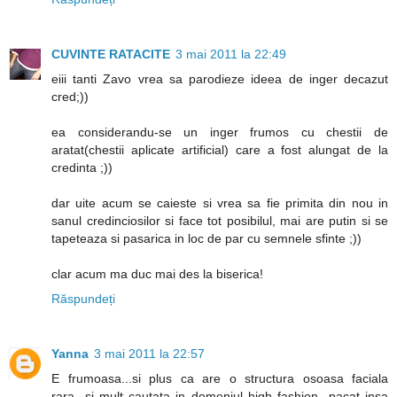
CUVINTE RATACITE
3 mai 2011 la 22:49
eiii tanti Zavo vrea sa parodieze ideea de inger decazut
cred;))
ea considerandu-se un inger frumos cu chestii de
aratat(chestii aplicate artificial) care a fost alungat de la
credinta ;))
dar uite acum se caieste si vrea sa fie primita din nou in
sanul credinciosilor si face tot posibilul, mai are putin si se
tapeteaza si pasarica in loc de par cu semnele sfinte ;))
clar acum ma duc mai des la biserica!
Răspundeți
Yanna
3 mai 2011 la 22:57
E frumoasa...si plus ca are o structura osoasa faciala
rara...si mult cautata in domeniul high fashion...pacat insa