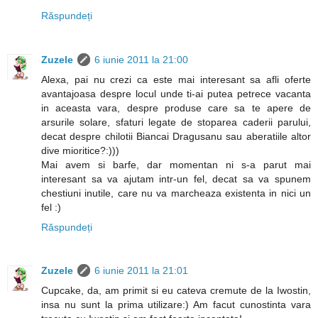
Răspundeți
Zuzele
6 iunie 2011 la 21:00
Alexa, pai nu crezi ca este mai interesant sa afli oferte
avantajoasa despre locul unde ti-ai putea petrece vacanta
in aceasta vara, despre produse care sa te apere de
arsurile solare, sfaturi legate de stoparea caderii parului,
decat despre chilotii Biancai Dragusanu sau aberatiile altor
dive mioritice?:)))
Mai avem si barfe, dar momentan ni s-a parut mai
interesant sa va ajutam intr-un fel, decat sa va spunem
chestiuni inutile, care nu va marcheaza existenta in nici un
fel :)
Răspundeți
Zuzele
6 iunie 2011 la 21:01
Cupcake, da, am primit si eu cateva cremute de la Iwostin,
insa nu sunt la prima utilizare:) Am facut cunostinta vara