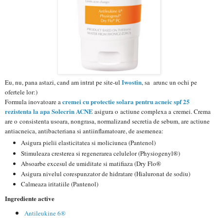
Iwostin
Eu, nu, pana astazi, cand am intrat pe site-ul
, sa arunc un ochi pe
ofertele lor:)
cremei cu protectie solara pentru acneic spf 25
Formula inovatoare a
rezistenta la apa Solecrin ACNE
asigura o actiune complexa a cremei.
Crema
are o consistenta usoara, nongrasa, normalizand secretia de sebum, are actiune
antiacneica, antibacteriana si antiinflamatoare, de asemenea:
Asigura pielii elasticitatea si moliciunea (Pantenol)
Stimuleaza cresterea si regenerarea celulelor (Physiogenyl®)
Absoarbe excesul de umiditate si matifiaza (Dry Flo®
Asigura nivelul corespunzator de hidratare (Hialuronat de sodiu)
Calmeaza iritatiile
(Pantenol)
Ingrediente active
Antileukine 6®