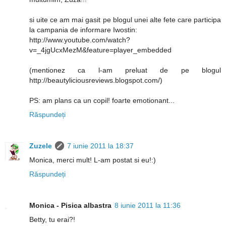
si uite ce am mai gasit pe blogul unei alte fete care participa
la campania de informare Iwostin:
http://www.youtube.com/watch?
v=_4jgUcxMezM&feature=player_embedded
(mentionez ca l-am preluat de pe blogul
http://beautyliciousreviews.blogspot.com/)
PS: am plans ca un copil! foarte emotionant...
Răspundeți
Zuzele
7 iunie 2011 la 18:37
Monica, merci mult! L-am postat si eu!:)
Răspundeți
Monica - Pisica albastra
8 iunie 2011 la 11:36
Betty, tu erai?!