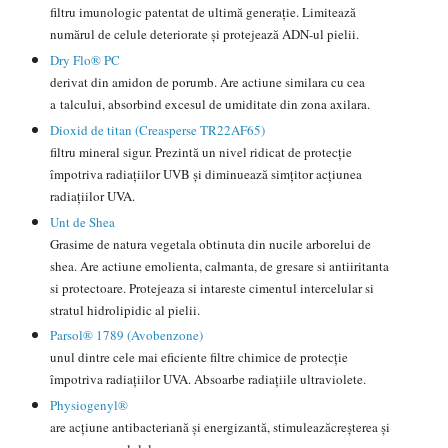
filtru imunologic patentat de ultimă generaţie. Limitează
numărul de celule deteriorate şi protejează ADN-ul pielii.
Dry Flo® PC
derivat din amidon de porumb. Are actiune similara cu cea
a talcului, absorbind excesul de umiditate din zona axilara.
Dioxid de titan (Creasperse TR22AF65)
filtru mineral sigur. Prezintă un nivel ridicat de protecţie
împotriva radiaţiilor UVB şi diminuează simţitor acţiunea
radiaţiilor UVA.
Unt de Shea
Grasime de natura vegetala obtinuta din nucile arborelui de
shea. Are actiune emolienta, calmanta, de gresare si antiiritanta
si protectoare. Protejeaza si intareste cimentul intercelular si
stratul hidrolipidic al pielii.
Parsol® 1789 (Avobenzone)
unul dintre cele mai eficiente filtre chimice de protecţie
împotriva radiaţiilor UVA. Absoarbe radiaţiile ultraviolete.
Physiogenyl®
are acţiune antibacteriană şi energizantă, stimuleazăcreşterea şi