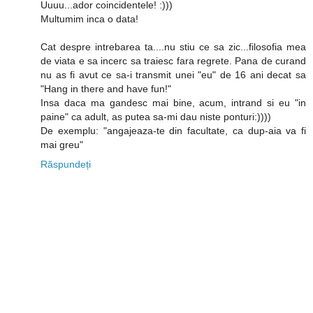
Uuuu...ador coincidentele! :)))
Multumim inca o data!
Cat despre intrebarea ta....nu stiu ce sa zic...filosofia mea
de viata e sa incerc sa traiesc fara regrete. Pana de curand
nu as fi avut ce sa-i transmit unei "eu" de 16 ani decat sa
"Hang in there and have fun!"
Insa daca ma gandesc mai bine, acum, intrand si eu "in
paine" ca adult, as putea sa-mi dau niste ponturi:))))
De exemplu: "angajeaza-te din facultate, ca dup-aia va fi
mai greu"
Răspundeți