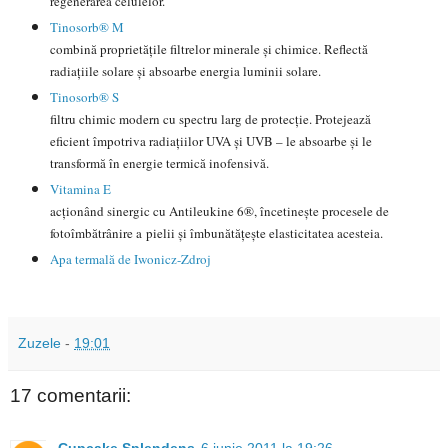
regenerarea celulelor.
Tinosorb® M
combină proprietăţile filtrelor minerale şi chimice. Reflectă
radiaţiile solare şi absoarbe energia luminii solare.
Tinosorb® S
filtru chimic modern cu spectru larg de protecţie. Protejează
eficient împotriva radiaţiilor UVA şi UVB – le absoarbe şi le
transformă în energie termică inofensivă.
Vitamina E
acţionând sinergic cu Antileukine 6®, încetineşte procesele de
fotoîmbătrânire a pielii şi îmbunătăţeşte elasticitatea acesteia.
Apa termală de Iwonicz-Zdroj
Zuzele
-
19:01
17 comentarii:
Cupcake Splendens
6 iunie 2011 la 19:26