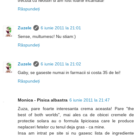
trecuta cu Iwostin si am fost foarte incantata!
Răspundeți
Zuzele
6 iunie 2011 la 21:01
Sense, multumesc! Nu stiam:)
Răspundeți
Zuzele
6 iunie 2011 la 21:02
Gaby, se gaseste numai in farmacii si costa 35 de lei!
Răspundeți
Monica - Pisica albastra
6 iunie 2011 la 21:47
Zuza, pare foarte interesanta crema aceasta! Pare "the
best of both worlds", mai ales ca de obicei cremele de
protectie solara au o formula lipicioasa care le produce
neplaceri fetelor cu tenul deja gras - ca mine.
Insa am intrat pe site si nu gasesc lista de ingrediente