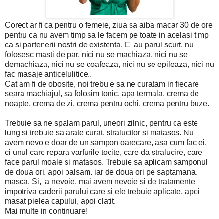
Corect ar fi ca pentru o femeie, ziua sa aiba macar 30 de ore
pentru ca nu avem timp sa le facem pe toate in acelasi timp
ca si partenerii nostri de existenta. Ei au parul scurt, nu
folosesc masti de par, nici nu se machiaza, nici nu se
demachiaza, nici nu se coafeaza, nici nu se epileaza, nici nu
fac masaje anticelulitice..
Cat am fi de obosite, noi trebuie sa ne curatam in fiecare
seara machiajul, sa folosim tonic, apa termala, crema de
noapte, crema de zi, crema pentru ochi, crema pentru buze.
Trebuie sa ne spalam parul, uneori zilnic, pentru ca este
lung si trebuie sa arate curat, stralucitor si matasos. Nu
avem nevoie doar de un sampon oarecare, asa cum fac ei,
ci unul care repara varfurile tocite, care da stralucire, care
face parul moale si matasos. Trebuie sa aplicam samponul
de doua ori, apoi balsam, iar de doua ori pe saptamana,
masca. Si, la nevoie, mai avem nevoie si de tratamente
impotriva caderii parului care si ele trebuie aplicate, apoi
masat pielea capului, apoi clatit.
Mai multe in continuare!