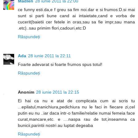
Madlen
28 iunie 2011 la 22:00
ce funny esti.da,e f greu sa fim noi.dar e si frumos:D.si mai
sunt si parti bune cand ai intaietate,cand e vorba de
cucerit(baietii cer fetele in oras,sau sa fie impr,sau mana
.etc)..sau primim flori,cadouri,etc:D
Răspundeți
Ada
28 iunie 2011 la 22:11
Foarte adevarat si foarte frumos spus totul!
Răspundeți
Anonim
28 iunie 2011 la 22:15
Ei hai ca nu e atat de complicata cum ai scris tu
...epilatul,manichiura,pedichiura nu le faci in fiecare zi,cel
putin eu nu ..iar daca intr-o familie/relatie numai femeia face
curat,mancare,etc. e ....naspa rau de tot,inseamna ca
bunicii,parintii nostri au luptat degeaba
Răspundeți