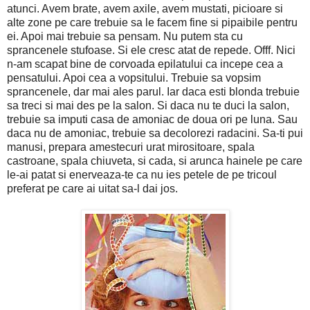
atunci. Avem brate, avem axile, avem mustati, picioare si
alte zone pe care trebuie sa le facem fine si pipaibile pentru
ei. Apoi mai trebuie sa pensam. Nu putem sta cu
sprancenele stufoase. Si ele cresc atat de repede. Offf. Nici
n-am scapat bine de corvoada epilatului ca incepe cea a
pensatului. Apoi cea a vopsitului. Trebuie sa vopsim
sprancenele, dar mai ales parul. Iar daca esti blonda trebuie
sa treci si mai des pe la salon. Si daca nu te duci la salon,
trebuie sa imputi casa de amoniac de doua ori pe luna. Sau
daca nu de amoniac, trebuie sa decolorezi radacini. Sa-ti pui
manusi, prepara amestecuri urat mirositoare, spala
castroane, spala chiuveta, si cada, si arunca hainele pe care
le-ai patat si enerveaza-te ca nu ies petele de pe tricoul
preferat pe care ai uitat sa-l dai jos.