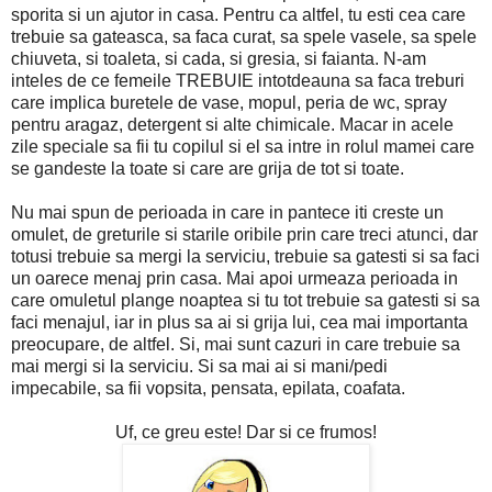
sporita si un ajutor in casa. Pentru ca altfel, tu esti cea care
trebuie sa gateasca, sa faca curat, sa spele vasele, sa spele
chiuveta, si toaleta, si cada, si gresia, si faianta. N-am
inteles de ce femeile TREBUIE intotdeauna sa faca treburi
care implica buretele de vase, mopul, peria de wc, spray
pentru aragaz, detergent si alte chimicale. Macar in acele
zile speciale sa fii tu copilul si el sa intre in rolul mamei care
se gandeste la toate si care are grija de tot si toate.
Nu mai spun de perioada in care in pantece iti creste un
omulet, de greturile si starile oribile prin care treci atunci, dar
totusi trebuie sa mergi la serviciu, trebuie sa gatesti si sa faci
un oarece menaj prin casa. Mai apoi urmeaza perioada in
care omuletul plange noaptea si tu tot trebuie sa gatesti si sa
faci menajul, iar in plus sa ai si grija lui, cea mai importanta
preocupare, de altfel. Si, mai sunt cazuri in care trebuie sa
mai mergi si la serviciu. Si sa mai ai si mani/pedi
impecabile, sa fii vopsita, pensata, epilata, coafata.
Uf, ce greu este! Dar si ce frumos!