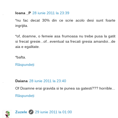
Ioana _P
28 iunie 2011 la 23:39
*nu fac decat 30% din ce scrie acolo desi sunt foarte
ingrijita.
*of, doamne, o femeie asa frumoasa nu trebe pusa la gatit
si frecat gresie...of...eventual sa frecati gresia amandoi...de
aia e egalitate.
*bafta.
Răspundeți
Daiana
28 iunie 2011 la 23:40
Of Doamne erai gravida si te punea sa gatesti??? horrible...
Răspundeți
Zuzele
29 iunie 2011 la 01:00