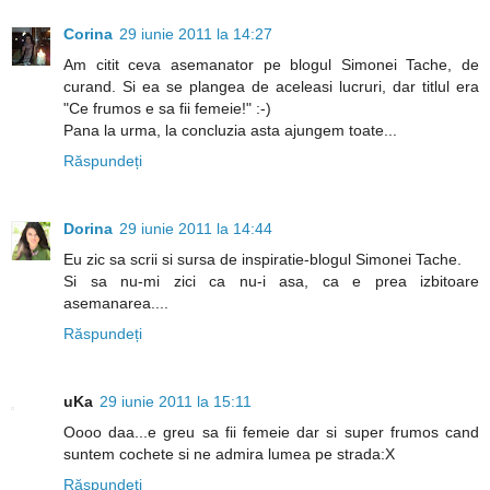
Corina
29 iunie 2011 la 14:27
Am citit ceva asemanator pe blogul Simonei Tache, de
curand. Si ea se plangea de aceleasi lucruri, dar titlul era
"Ce frumos e sa fii femeie!" :-)
Pana la urma, la concluzia asta ajungem toate...
Răspundeți
Dorina
29 iunie 2011 la 14:44
Eu zic sa scrii si sursa de inspiratie-blogul Simonei Tache.
Si sa nu-mi zici ca nu-i asa, ca e prea izbitoare
asemanarea....
Răspundeți
uKa
29 iunie 2011 la 15:11
Oooo daa...e greu sa fii femeie dar si super frumos cand
suntem cochete si ne admira lumea pe strada:X
Răspundeți