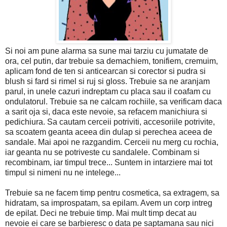
Si noi am pune alarma sa sune mai tarziu cu jumatate de
ora, cel putin, dar trebuie sa demachiem, tonifiem, cremuim,
aplicam fond de ten si anticearcan si corector si pudra si
blush si fard si rimel si ruj si gloss. Trebuie sa ne aranjam
parul, in unele cazuri indreptam cu placa sau il coafam cu
ondulatorul. Trebuie sa ne calcam rochiile, sa verificam daca
a sarit oja si, daca este nevoie, sa refacem manichiura si
pedichiura. Sa cautam cerceii potriviti, accesoriile potrivite,
sa scoatem geanta aceea din dulap si perechea aceea de
sandale. Mai apoi ne razgandim. Cerceii nu merg cu rochia,
iar geanta nu se potriveste cu sandalele. Combinam si
recombinam, iar timpul trece... Suntem in intarziere mai tot
timpul si nimeni nu ne intelege...
Trebuie sa ne facem timp pentru cosmetica, sa extragem, sa
hidratam, sa improspatam, sa epilam. Avem un corp intreg
de epilat. Deci ne trebuie timp. Mai mult timp decat au
nevoie ei care se barbieresc o data pe saptamana sau nici