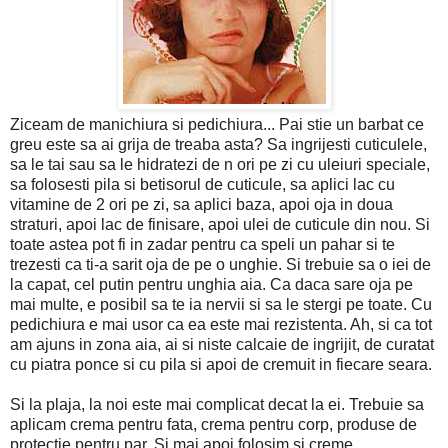
Ziceam de manichiura si pedichiura... Pai stie un barbat ce
greu este sa ai grija de treaba asta? Sa ingrijesti cuticulele,
sa le tai sau sa le hidratezi de n ori pe zi cu uleiuri speciale,
sa folosesti pila si betisorul de cuticule, sa aplici lac cu
vitamine de 2 ori pe zi, sa aplici baza, apoi oja in doua
straturi, apoi lac de finisare, apoi ulei de cuticule din nou. Si
toate astea pot fi in zadar pentru ca speli un pahar si te
trezesti ca ti-a sarit oja de pe o unghie. Si trebuie sa o iei de
la capat, cel putin pentru unghia aia. Ca daca sare oja pe
mai multe, e posibil sa te ia nervii si sa le stergi pe toate. Cu
pedichiura e mai usor ca ea este mai rezistenta. Ah, si ca tot
am ajuns in zona aia, ai si niste calcaie de ingrijit, de curatat
cu piatra ponce si cu pila si apoi de cremuit in fiecare seara.
Si la plaja, la noi este mai complicat decat la ei. Trebuie sa
aplicam crema pentru fata, crema pentru corp, produse de
protectie pentru par. Si mai apoi folosim si creme