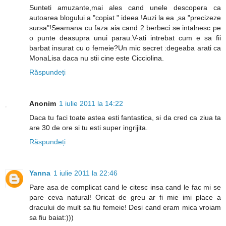
Sunteti amuzante,mai ales cand unele descopera ca
autoarea blogului a "copiat " ideea !Auzi la ea ,sa "precizeze
sursa"!Seamana cu faza aia cand 2 berbeci se intalnesc pe
o punte deasupra unui parau.V-ati intrebat cum e sa fii
barbat insurat cu o femeie?Un mic secret :degeaba arati ca
MonaLisa daca nu stii cine este Cicciolina.
Răspundeți
Anonim
1 iulie 2011 la 14:22
Daca tu faci toate astea esti fantastica, si da cred ca ziua ta
are 30 de ore si tu esti super ingrijita.
Răspundeți
Yanna
1 iulie 2011 la 22:46
Pare asa de complicat cand le citesc insa cand le fac mi se
pare ceva natural! Oricat de greu ar fi mie imi place a
dracului de mult sa fiu femeie! Desi cand eram mica vroiam
sa fiu baiat:)))