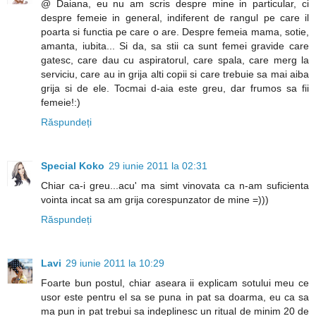
@ Daiana, eu nu am scris despre mine in particular, ci
despre femeie in general, indiferent de rangul pe care il
poarta si functia pe care o are. Despre femeia mama, sotie,
amanta, iubita... Si da, sa stii ca sunt femei gravide care
gatesc, care dau cu aspiratorul, care spala, care merg la
serviciu, care au in grija alti copii si care trebuie sa mai aiba
grija si de ele. Tocmai d-aia este greu, dar frumos sa fii
femeie!:)
Răspundeți
Special Koko
29 iunie 2011 la 02:31
Chiar ca-i greu...acu' ma simt vinovata ca n-am suficienta
vointa incat sa am grija corespunzator de mine =)))
Răspundeți
Lavi
29 iunie 2011 la 10:29
Foarte bun postul, chiar aseara ii explicam sotului meu ce
usor este pentru el sa se puna in pat sa doarma, eu ca sa
ma pun in pat trebui sa indeplinesc un ritual de minim 20 de