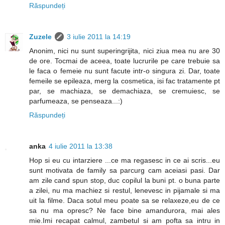
Răspundeți
Zuzele
3 iulie 2011 la 14:19
Anonim, nici nu sunt superingrijita, nici ziua mea nu are 30
de ore. Tocmai de aceea, toate lucrurile pe care trebuie sa
le faca o femeie nu sunt facute intr-o singura zi. Dar, toate
femeile se epileaza, merg la cosmetica, isi fac tratamente pt
par, se machiaza, se demachiaza, se cremuiesc, se
parfumeaza, se penseaza...:)
Răspundeți
anka
4 iulie 2011 la 13:38
Hop si eu cu intarziere ...ce ma regasesc in ce ai scris...eu
sunt motivata de family sa parcurg cam aceiasi pasi. Dar
am zile cand spun stop, duc copilul la buni pt. o buna parte
a zilei, nu ma machiez si restul, lenevesc in pijamale si ma
uit la filme. Daca sotul meu poate sa se relaxeze,eu de ce
sa nu ma opresc? Ne face bine amandurora, mai ales
mie.Imi recapat calmul, zambetul si am pofta sa intru in