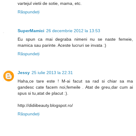
vartejul vietii de sotie, mama, etc.
Răspundeți
SuperMamici
26 decembrie 2012 la 13:53
Eu spun ca mai degraba nimeni nu se naste femeie,
mamica sau parinte. Aceste lucruri se invata :)
Răspundeți
Jessy
25 iulie 2013 la 22:31
Haha,ce tare este ! M-ai facut sa rad si chiar sa ma
gandesc cate facem noi,femeile . Atat de greu,dar cum ai
spus si tu,atat de placut :).
http://didiibeauty.blogspot.ro/
Răspundeți