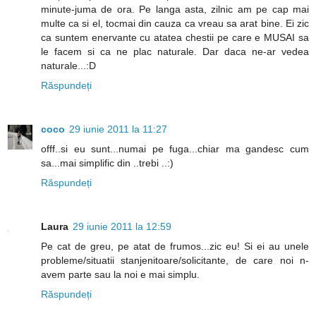
minute-juma de ora. Pe langa asta, zilnic am pe cap mai
multe ca si el, tocmai din cauza ca vreau sa arat bine. Ei zic
ca suntem enervante cu atatea chestii pe care e MUSAI sa
le facem si ca ne plac naturale. Dar daca ne-ar vedea
naturale...:D
Răspundeți
coco
29 iunie 2011 la 11:27
offf..si eu sunt...numai pe fuga...chiar ma gandesc cum
sa...mai simplific din ..trebi ..:)
Răspundeți
Laura
29 iunie 2011 la 12:59
Pe cat de greu, pe atat de frumos...zic eu! Si ei au unele
probleme/situatii stanjenitoare/solicitante, de care noi n-
avem parte sau la noi e mai simplu.
Răspundeți