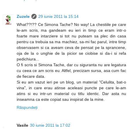
Zuzele
29 iunie 2011 la 15:14
What??!?? Ce Simona Tache? No way! La chestiile pe care
le-am scris, ma gandeam eu ieri in timp ce eram intr-o
foarte mare intarziere si tot nu puteam sa plec din casa
pentru ca trebuia sa ma machiez, sa-mi fac parul, intre timp
observasem si ca aveam ceva de pensat pe la sprancene,
oja de la o unghie de la picior se ciobise si da-i si refa
pedichiura...
O fi scris si Simona Tache, dar cu siguranta nu are legatura
cu ceea ce am scris eu. Altfel, precizam sursa, asa cum fac
de fiecare data.
Si eu am vazut ieri pe un blog, un material "Celulita, bat-o
vina", in care erau atinse aceleasi puncte pe care le-am
atins si eu intr-un material cu titlu identic. Dar asta nu
inseamna ca este copiat sau inspirat de la mine.
Răspundeți
Vasile
30 iunie 2011 la 17:02