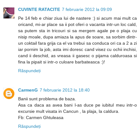
CUVINTE RATACITE
7 februarie 2012 la 09:09
Pe 14 feb e chiar ziua lui de nastere :) si acum mai mult ca
oricand, mi-ar place sa ii pot oferi o vacanta intr-un loc cald,
sa putem sta in tricouri si sa mergem agale pe o plaja cu
nisip moale, dupa amiaza la apus de soare, sa sorbim dintr-
un coktail fara grija ca el va trebui sa conduca ori ca a 2 a zi
iar pornim la job, asta imi doresc cand visez cu ochii inchisi,
cand ii deschid, as vreasa ii gasesc o pijama calduroasa si
fina la pipait si intr-o culoare barbateasca :)!
Răspundeți
CarmenG
7 februarie 2012 la 18:40
Banii sunt problema de baza.
Asa ca daca as avea bani l-as duce pe iubitul meu intr-o
excursie mult visata in Cancun , la plaja, la caldura.
Fb: Carmen Ghtuleasa
Răspundeți