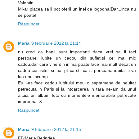
Valentin
Mi-ar placea sa ii pot oferii un inel de logodna!Dar...inca nu
se poate!
Răspundeți
Maria
9 februarie 2012 la 21:14
nu cred ca banii sunt importanti daca vrei sa ii faci
persoanei iubite un cadou din suflet.si cel mai mic
cadou,dar care vine din inima poate face mai mult decat un
cadou costisitor si luat pt ca stii ca si persoana iubita iti va
lua unul scump...
Eu i-as face cadou iubitului meu o saptamana de neuitat
petrecuta in Paris si la intoarcerea in tara ne-am da unul
altuia un album foto cu momentele memorabile petrecute
impreuna :X
Răspundeți
Maria
9 februarie 2012 la 21:15
FB:Maria Berindea