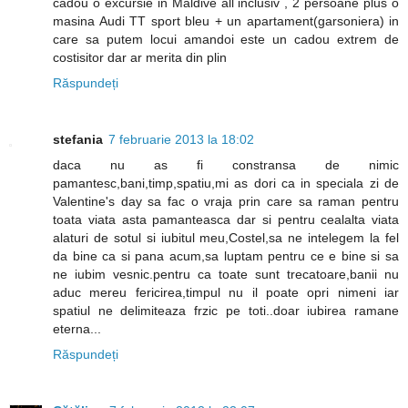
cadou o excursie in Maldive all inclusiv , 2 persoane plus o
masina Audi TT sport bleu + un apartament(garsoniera) in
care sa putem locui amandoi este un cadou extrem de
costisitor dar ar merita din plin
Răspundeți
stefania
7 februarie 2013 la 18:02
daca nu as fi constransa de nimic
pamantesc,bani,timp,spatiu,mi as dori ca in speciala zi de
Valentine's day sa fac o vraja prin care sa raman pentru
toata viata asta pamanteasca dar si pentru cealalta viata
alaturi de sotul si iubitul meu,Costel,sa ne intelegem la fel
da bine ca si pana acum,sa luptam pentru ce e bine si sa
ne iubim vesnic.pentru ca toate sunt trecatoare,banii nu
aduc mereu fericirea,timpul nu il poate opri nimeni iar
spatiul ne delimiteaza frzic pe toti..doar iubirea ramane
eterna...
Răspundeți