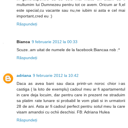
multumim lui Dumnezeu pentru tot ce avem. Oricum ar fi,el
este special,cu vacante sau nu,ne iubim si asta e cel mai
important,cred eu :)
Răspundeți
Bianca
9 februarie 2012 la 00:33
Scuze..am uitat de numele de la facebook:Biancaa nsb :*
Răspundeți
adriana
9 februarie 2012 la 10:42
Daca as avea bani sau daca printr-un noroc chior i-as
castiga ( la loto de exemplu) cadoul meu ar fi apartamentul
in care deja locuim, dar pentru care in prezent ne straduim
sa platim rate lunare si probabil le vom plati si in urmatorii
28 de ani. Asta ar fi cadoul perfect pentru sotul meu la care
visam amandoi cu ochii deschisi. FB: Adriana Hulea
Răspundeți