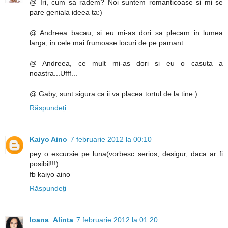
@ Iri, cum sa radem? Noi suntem romanticoase si mi se
pare geniala ideea ta:)
@ Andreea bacau, si eu mi-as dori sa plecam in lumea
larga, in cele mai frumoase locuri de pe pamant...
@ Andreea, ce mult mi-as dori si eu o casuta a
noastra...Ufff...
@ Gaby, sunt sigura ca ii va placea tortul de la tine:)
Răspundeți
Kaiyo Aino
7 februarie 2012 la 00:10
pey o excursie pe luna(vorbesc serios, desigur, daca ar fi
posibil!!!)
fb kaiyo aino
Răspundeți
Ioana_Alinta
7 februarie 2012 la 01:20