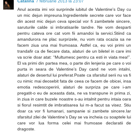
Cătălina
7 februarie 2013 la 23:07
Anul acesta imi voi surprinde iubitul de Valentine's Day cu
un mic dejun impreuna.Ingredientele secrete care vor face
din acest mic dejun ceva special vor fi zambetele sincere,
saruturile calde si imbratisarile tandre. Ne vom desparti
pentru cateva ore cat vom fii amandoi la servici.Stiind ca
amandurora ne plac surprizele, nu vom rata ocazia sa ne
facem ziua una mai frumoasa. Astfel ca, eu voi primi un
trandafir ca de fiecare data, alaturi de un biletel in care imi
va scrie doar atat: “Multumesc pentru ca esti in viata mea!”.
El va primi din partea mea, o parte din lenjeria pe care o voi
purta in seara de Valentine’s Day cand ne vom intalni,
alaturi de desertul lui preferat.Poate ca sfarsitul serii nu va fi
cu nimic mai deosebit fata de ceea ce facem de obicei, insa
emotia redescoperirii, alaturi de surpriza pe care i-am
pregatit-o eu de aceasta data, ne va transpune in prima zi,
in ziua in care buzele noastre s-au intalnit pentru intaia oara
si fiorul resimtit de imbratisarea lui m-a facut sa visez. Stiu
doar ca vor fi lumanari, sampanie si zambete sincere.Iar
sfarsitul zilei de Valentine’s Day se va incheia cu soaptele lui
care vor lua forma celei mai frumoase declaratii de
dragoste.