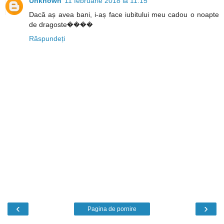
Unknown
11 februarie 2018 la 11:15
Dacă aș avea bani, i-aș face iubitului meu cadou o noapte
de dragoste����
Răspundeți
‹
›
Pagina de pornire