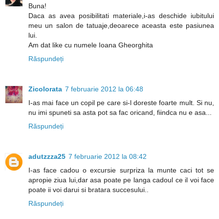
Buna!
Daca as avea posibilitati materiale,i-as deschide iubitului
meu un salon de tatuaje,deoarece aceasta este pasiunea
lui.
Am dat like cu numele Ioana Gheorghita
Răspundeți
Zicolorata
7 februarie 2012 la 06:48
I-as mai face un copil pe care si-l doreste foarte mult. Si nu,
nu imi spuneti sa asta pot sa fac oricand, fiindca nu e asa...
Răspundeți
adutzzza25
7 februarie 2012 la 08:42
I-as face cadou o excursie surpriza la munte caci tot se
apropie ziua lui,dar asa poate pe langa cadoul ce il voi face
poate ii voi darui si bratara succesului..
Răspundeți