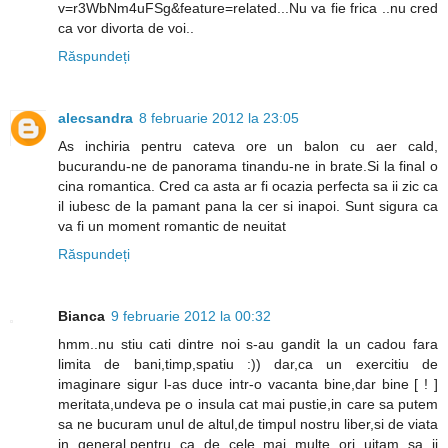
v=r3WbNm4uFSg&feature=related...Nu va fie frica ..nu cred
ca vor divorta de voi..
Răspundeți
alecsandra
8 februarie 2012 la 23:05
As inchiria pentru cateva ore un balon cu aer cald,
bucurandu-ne de panorama tinandu-ne in brate.Si la final o
cina romantica. Cred ca asta ar fi ocazia perfecta sa ii zic ca
il iubesc de la pamant pana la cer si inapoi. Sunt sigura ca
va fi un moment romantic de neuitat
Răspundeți
Bianca
9 februarie 2012 la 00:32
hmm..nu stiu cati dintre noi s-au gandit la un cadou fara
limita de bani,timp,spatiu :)) dar,ca un exercitiu de
imaginare sigur l-as duce intr-o vacanta bine,dar bine [ ! ]
meritata,undeva pe o insula cat mai pustie,in care sa putem
sa ne bucuram unul de altul,de timpul nostru liber,si de viata
in general,pentru ca de cele mai multe ori uitam sa ii