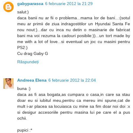
gabyparasca
6 februarie 2012 la 21:29
salut:)
daca banii nu ar fii o problema...mama lor de bani...:(sotul
meu ar primii de ziua indragostitilor un Hyundai Santa Fe
nou nout:)...dar cu inca nu detin o masinarie de fabricat
bani ma voi rezuma la cadouri posibile:))...un tort made by
me with a lot of love...si eventual un joc cu masini pentru
PS2:)
Cu drag Gaby G
Răspundeți
Andreea Elena
6 februarie 2012 la 22:04
buna :)
daca as fi asa bogata,as cumpara o casa,in care sa stau
doar eu si iubitul meu,pentru ca mereu imi spune,cat de
mult i-ar placea sa locuiasca cu mine sa fim doar noi doi :x
si desigur accesoriile pentru masina lui pe care el a pus
ochii.
pupici :*