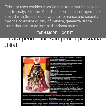
This site uses cookies from Google to deliver its services
PentruDive.ro
and to analyze traffic. Your IP address and user-agent are
shared with Google along with performance and security
metrics to ensure quality of service, generate usage
statistics, and to detect and address abuse.
luni, 6 februarie 2012
Concurs Valentine's Day: castiga o
LEARN MORE
GOT IT
bratara pentru tine sau pentru persoana
iubita!