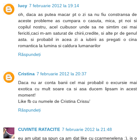
lucy
7 februarie 2012 la 19:14
oh, daca as putea macar pt o zi sa nu fiu constransa de
aceste probleme as cumpara o casuta, mica, pt noi si
copilul nostru, acel cuibusor unde sa ne simtim cei mai
fericiti,caci m-am saturat de chirii,credite, si alte pr de genul
asta. si probabil in acea zi a iubirii as pregati o cina
romantica la lumina si caldura lumanarilor
Răspundeți
Cristina
7 februarie 2012 la 20:37
Daca nu ar conta banii cel mai probabil o excursie mai
exotica cu mult soare ca si asa ducem lipsam in acest
moment!
Like fb cu numele de Cristina Crissu'
Răspundeți
CUVINTE RATACITE
7 februarie 2012 la 21:48
eu am uitat sa spun ca am dat like cu ccarmenelena :), is o