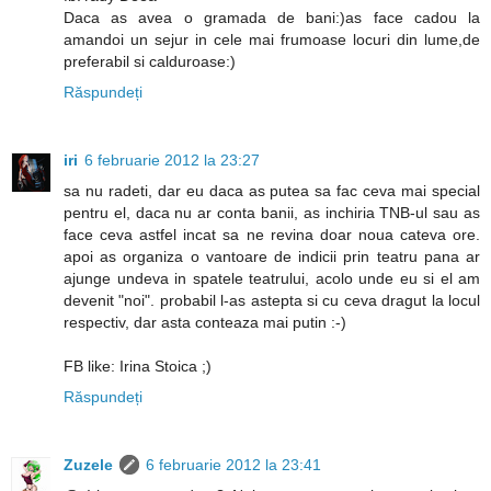
Daca as avea o gramada de bani:)as face cadou la
amandoi un sejur in cele mai frumoase locuri din lume,de
preferabil si calduroase:)
Răspundeți
iri
6 februarie 2012 la 23:27
sa nu radeti, dar eu daca as putea sa fac ceva mai special
pentru el, daca nu ar conta banii, as inchiria TNB-ul sau as
face ceva astfel incat sa ne revina doar noua cateva ore.
apoi as organiza o vantoare de indicii prin teatru pana ar
ajunge undeva in spatele teatrului, acolo unde eu si el am
devenit "noi". probabil l-as astepta si cu ceva dragut la locul
respectiv, dar asta conteaza mai putin :-)
FB like: Irina Stoica ;)
Răspundeți
Zuzele
6 februarie 2012 la 23:41